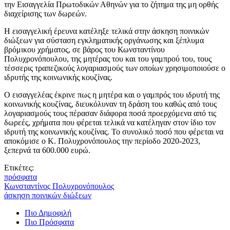
την Εισαγγελία Πρωτοδικών Αθηνών για το ζήτημα της μη ορθής
διαχείρισης των δωρεών.
Η εισαγγελική έρευνα κατέληξε τελικά στην άσκηση ποινικών
διώξεων για σύσταση εγκληματικής οργάνωσης και ξέπλυμα
βρόμικου χρήματος, σε βάρος του Κωνσταντίνου
Πολυχρονόπουλου, της μητέρας του και του γαμπρού του, τους
τέσσερις τραπεζικούς λογαριασμούς των οποίων χρησιμοποιούσε ο
ιδρυτής της κοινωνικής κουζίνας.
Ο εισαγγελέας έκρινε πως η μητέρα και ο γαμπρός του ιδρυτή της
κοινωνικής κουζίνας, διευκόλυναν τη δράση του καθώς από τους
λογαριασμούς τους πέρασαν διάφορα ποσά προερχόμενα από τις
δωρεές, χρήματα που φέρεται τελικά να κατέληγαν στον ίδιο τον
ιδρυτή της κοινωνικής κουζίνας. Το συνολικό ποσό που φέρεται να
αποκόμισε ο Κ. Πολυχρονόπουλος την περίοδο 2020-2023,
ξεπερνά τα 600.000 ευρώ.
Ετικέτες:
πρόσφατα
Κωνσταντίνος Πολυχρονόπουλος
άσκηση ποινικών διώξεων
Πιο Δημοφιλή
Πιο Πρόσφατα