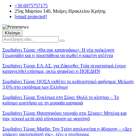
+30.6975757175
25ης Μαρτίου 140, Μοίρες Ηρακλείου Κρήτης
[email protected]
Κλείσιμο
Συμβαίνει Τώρα:
«Θα σας καταγράφω»: Η νέα πρόκληση
Γεωργιάδη και η προσπάθεια να σωθεί η καμένη ατζέντα
Συμβαίνει Τώρα:
ΕΛ.ΑΣ. για Ζάκυνθο: Τρία περιστατικά έχουν
καταγγελθεί επίσημα, οκτώ αναφέρει η ΠΟΕΔΗΝ
Συμβαίνει Τώρα:
ΟΟΣΑ εκθέτει το κυβερνητικό αφήγημα: Μείωση
3,6% στο εισόδημα των Ελλήνων
Συμβαίνει Τώρα:
Έγκλημα στη Σύρο: Θολό το κίνητρο – Το
κρίσιμο μυστήριο με τη μοιραία μαχαιριά
Συμβαίνει Τώρα:
Θανατηφόρο τροχαίο στις Σέρρες: Μητέρα και
γιος νεκροί μετά από σύγκρουση με φορτηγό
Συμβαίνει Τώρα:
Marfin: Την Τρίτη απολογείται η 46χρονη – «Δεν
υπάρχει ταυτοποίησή της», λέει ο συνήγορος