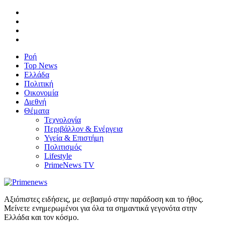
Ροή
Top News
Ελλάδα
Πολιτική
Οικονομία
Διεθνή
Θέματα
Τεχνολογία
Περιβάλλον & Ενέργεια
Υγεία & Επιστήμη
Πολιτισμός
Lifestyle
PrimeNews TV
Αξιόπιστες ειδήσεις, με σεβασμό στην παράδοση και το ήθος.
Μείνετε ενημερωμένοι για όλα τα σημαντικά γεγονότα στην
Ελλάδα και τον κόσμο.