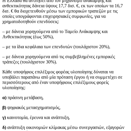
Η Ελλάδα θα αντλήσει από τον μηχανισμό ανάκαμψης και
ανθεκτικότητας δάνεια ύψους 17,7 δισ. €, εκ των οποίων τα 16,7
δισ. € θα διοχετευθούν μέσω των εμπορικών τραπεζών με τις
οποίες υπογράφονται επιχειρησιακές συμφωνίες, για να
χρηματοδοτηθούν επενδύσεις:
– με δάνεια χορηγούμενα από το Ταμείο Ανάκαμψης και
Ανθεκτικότητας (έως 50%),
– με τα ίδια κεφάλαια των επενδυτών (τουλάχιστον 20%),
– με δάνεια χορηγούμενα από τις συμβεβλημένες εμπορικές
τράπεζες (τουλάχιστον 30%).
Κάθε υποψήφιος επιλέξιμος φορέας υλοποίησης δύναται να
υποβάλει παραπάνω από μία πρόταση έργου ή να συμμετέχει σε
περισσότερους από έναν υποψήφιους επιλέξιμους φορείς
υλοποίησης:
α)
πράσινη μετάβαση,
β)
ψηφιακός μετασχηματισμός,
γ)
καινοτομία, έρευνα και ανάπτυξη,
δ)
ανάπτυξη οικονομιών κλίμακας μέσω συνεργασιών, εξαγορών