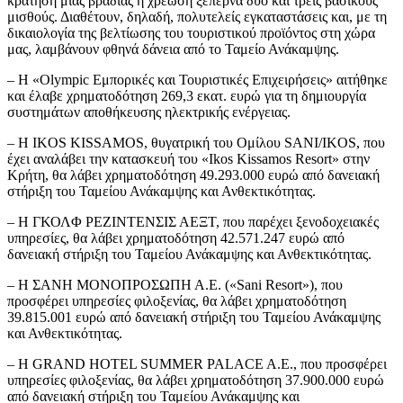
κράτηση μίας βραδιάς η χρέωση ξεπερνά δύο και τρεις βασικούς
μισθούς. Διαθέτουν, δηλαδή, πολυτελείς εγκαταστάσεις και, με τη
δικαιολογία της βελτίωσης του τουριστικού προϊόντος στη χώρα
μας, λαμβάνουν φθηνά δάνεια από το Ταμείο Ανάκαμψης.
– Η «Olympic Εμπορικές και Τουριστικές Επιχειρήσεις» αιτήθηκε
και έλαβε χρηματοδότηση 269,3 εκατ. ευρώ για τη δημιουργία
συστημάτων αποθήκευσης ηλεκτρικής ενέργειας.
– H IKOS KISSAMOS, θυγατρική του Ομίλου SANI/IKOS, που
έχει αναλάβει την κατασκευή του «Ikos Kissamos Resort» στην
Κρήτη, θα λάβει χρηματοδότηση 49.293.000 ευρώ από δανειακή
στήριξη του Ταμείου Ανάκαμψης και Ανθεκτικότητας.
– H ΓΚΟΛΦ ΡΕΖΙΝΤΕΝΣΙΣ ΑΕΞΤ, που παρέχει ξενοδοχειακές
υπηρεσίες, θα λάβει χρηματοδότηση 42.571.247 ευρώ από
δανειακή στήριξη του Ταμείου Ανάκαμψης και Ανθεκτικότητας.
– Η ΣΑΝΗ ΜΟΝΟΠΡΟΣΩΠΗ Α.Ε. («Sani Resort»), που
προσφέρει υπηρεσίες φιλοξενίας, θα λάβει χρηματοδότηση
39.815.001 ευρώ από δανειακή στήριξη του Ταμείου Ανάκαμψης
και Ανθεκτικότητας.
– Η GRAND HOTEL SUMMER PALACE A.E., που προσφέρει
υπηρεσίες φιλοξενίας, θα λάβει χρηματοδότηση 37.900.000 ευρώ
από δανειακή στήριξη του Ταμείου Ανάκαμψης και