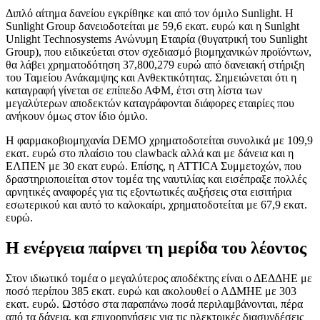
Διπλό αίτημα δανείου εγκρίθηκε και από τον όμιλο Sunlight. Η
Sunlight Group δανειοδοτείται με 59,6 εκατ. ευρώ και η Sunlght
Unlight Technosystems Ανώνυμη Εταιρία (θυγατρική του Sunlight
Group), που ειδικεύεται στον σχεδιασμό βιομηχανικών προϊόντων,
θα λάβει χρηματοδότηση 37,800,279 ευρώ από δανειακή στήριξη
του Ταμείου Ανάκαμψης και Ανθεκτικότητας. Σημειώνεται ότι η
καταγραφή γίνεται σε επίπεδο ΑΦΜ, έτσι στη λίστα των
μεγαλύτερων αποδεκτών καταγράφονται διάφορες εταιρίες που
ανήκουν όμως στον ίδιο όμιλο.
Η φαρμακοβιομηχανία DEMO χρηματοδοτείται συνολικά με 109,9
εκατ. ευρώ στο πλαίσιο του clawback αλλά και με δάνεια και η
ΕΛΠΕΝ με 30 εκατ ευρώ. Επίσης, η ATTICA Συμμετοχών, που
δραστηριοποιείται στον τομέα της ναυτιλίας και εισέπραξε πολλές
αρνητικές αναφορές για τις εξοντωτικές αυξήσεις στα εισιτήρια
εσωτερικού και αυτό το καλοκαίρι, χρηματοδοτείται με 67,9 εκατ.
ευρώ.
Η ενέργεια παίρνει τη μερίδα του λέοντος
Στον ιδιωτικό τομέα ο μεγαλύτερος αποδέκτης είναι ο ΔΕΔΔΗΕ με
ποσό περίπου 385 εκατ. ευρώ και ακολουθεί ο ΑΔΜΗΕ με 303
εκατ. ευρώ. Ωστόσο στα παραπάνω ποσά περιλαμβάνονται, πέρα
από τα δάνεια, και επιχορηγήσεις για τις ηλεκτρικές διασυνδέσεις