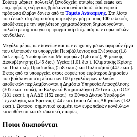
Σούπερ μάρκετ, πολυτελή ξενοδοχεία, εταιρίες real estate και
επιχειρήσεις ενέργειας βρίσκονται ανάμεσα σε όσα νομικά
πρόσωπα έλαβαν δάνεια από το
Ταμείο Ανάκαμψης
. Στη λίστα
που έδωσε στη δημοσιότητα η κυβέρνηση με τους 100 τελικούς
αποδέκτες με την υψηλότερη χρηματοδότηση δημιουργούνται
πολλά ερωτήματα για τη πραγματική στόχευση των ευρωπαϊκών
κονδυλίων.
Μεγάλο μέρος των δανείων και των επιχορηγήσεων αφορούν έργα
που υλοποιούν τα υπουργεία Περιβάλλοντος και Ενέργειας (1,8
δισ. ευρώ), Υποδομών και Μεταφορών (1,46 δισ.), Ψηφιακής
Διακυβέρνησης (1,45 δισ.), Υγείας (1,01 δισ.), Κλιματικής Κρίσης
και Πολιτικής Προστασίας (558 εκατ.) και Πολιτισμού (447 εκατ.).
Εκτός από τα υπουργεία, στους φορείς του ευρύτερου Δημοσίου
που βρίσκονται στη λίστα των 100 μεγαλύτερων τελικών
αποδεκτών περιλαμβάνονται η Δημόσια Υπηρεσία Απασχόλησης
(305 εκατ. ευρώ), το Ελληνικό Κτηματολόγιο (250 εκατ.), ο ΟΣΕ
(181 εκατ.), η ΑΑΔΕ (152 εκατ.), το Εθνικό Δίκτυο Υποδομών
Τεχνολογίας και Έρευνας (144 εκατ.) και ο Δήμος Αθηναίων (132
εκατ.). Ωστόσο, σημαντικό κομμάτι των ευρωπαϊκών κονδυλίων
κατευθύνεται και σε ιδιωτικές εταιρίες.
Ποιοι δικαιούνται