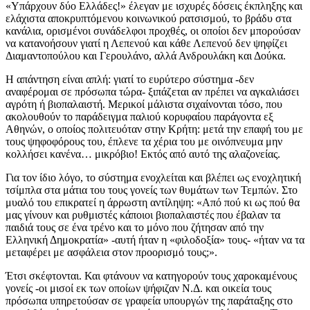
«Υπάρχουν δύο Ελλάδες!» έλεγαν με ισχυρές δόσεις έκπληξης και
ελάχιστα αποκρυπτόμενου κοινωνικού ρατσισμού, το βράδυ στα
κανάλια, ορισμένοι συνάδελφοι προχθές, οι οποίοι δεν μπορούσαν
να κατανοήσουν γιατί η Λεπενού και κάθε Λεπενού δεν ψηφίζει
Διαμαντοπούλου και Γερουλάνο, αλλά Ανδρουλάκη και Δούκα.
Η απάντηση είναι απλή: γιατί το ευρύτερο σύστημα -δεν
αναφέρομαι σε πρόσωπα τώρα- ξιπάζεται αν πρέπει να αγκαλιάσει
αγρότη ή βιοπαλαιστή. Μερικοί μάλιστα σιχαίνονται τόσο, που
ακολουθούν το παράδειγμα παλιού κορυφαίου παράγοντα εξ
Αθηνών, ο οποίος πολιτευόταν στην Κρήτη: μετά την επαφή του με
τους ψηφοφόρους του, έπλενε τα χέρια του με οινόπνευμα μην
κολλήσει κανένα… μικρόβιο! Εκτός από αυτό της αλαζονείας.
Για τον ίδιο λόγο, το σύστημα ενοχλείται και βλέπει ως ενοχλητική
τσίμπλα στα μάτια του τους γονείς των θυμάτων των Τεμπών. Στο
μυαλό του επικρατεί η άρρωστη αντίληψη: «Από πού κι ως πού θα
μας γίνουν και ρυθμιστές κάποιοι βιοπαλαιστές που έβαλαν τα
παιδιά τους σε ένα τρένο και το μόνο που ζήτησαν από την
Ελληνική Δημοκρατία» -αυτή ήταν η «φιλοδοξία» τους- «ήταν να τα
μεταφέρει με ασφάλεια στον προορισμό τους;».
Έτσι σκέφτονται. Και φτάνουν να κατηγορούν τους χαροκαμένους
γονείς -οι μισοί εκ των οποίων ψήφιζαν Ν.Δ. και οικεία τους
πρόσωπα υπηρετούσαν σε γραφεία υπουργών της παράταξης στο