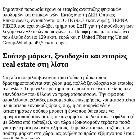
Σημαντική παρουσία έχουν οι εταιρίες ανάπτυξης ψηφιακών
υποδομών και οπτικών ινών. Εκτός από τη ΔΕΗ Οπτικές
Επικοινωνίες, εντοπίζονται οι: ΟΤΕ (93,7 εκατ. ευρώ), ΤΕΡΝΑ
FIBER που έχει αναλάβει τμήμα του ΣΔΙΤ για τη διασύνδεση των
λεγόμενων «λευκών περιοχών» της Περιφέρειας με οπτικές ίνες
που έλαβε δάνειο 129 εκατ. ευρώ και η United Fiber της United
Group-Wind με 49,5 εκατ. ευρώ.
Σούπερ μάρκετ, ξενοδοχεία και εταιρίες
real estate στη λίστα
Στη λίστα περιλαμβάνονται τρία σούπερ μάρκετ που
δραστηριοποιούνται στη χώρα μας, πολλά ξενοδοχεία και εταιρίες
real estate. Το μεγάλο ερώτημα που προκύπτει είναι το είδος των
επενδύσεων που θέλουν να πραγματοποιήσουν. Την ώρα που
αποκλείονται χιλιάδες μικρομεσαίες επιχειρήσεις, χρηματοδοτείται
με ιδιαίτερα ευνοϊκούς όρους, π.χ., η δημιουργία νέων
καταστημάτων σούπερ μάρκετ ή έργα που θα έπρεπε να
πραγματοποιήσουν αυτές οι επιχειρήσεις με δικά τους κεφάλαια (ή
με δάνεια από τράπεζες), και τώρα εξοικονομούν τεράστια ποσά
για την περαιτέρω ανάπτυξή τους. Σημειώνεται πως ο τζίρος των
σούπερ μάρκετ στη χώρα μας ανήλθε το πρώτο εξάμηνο του έτους
στα 5,36 δισ. ευρώ.