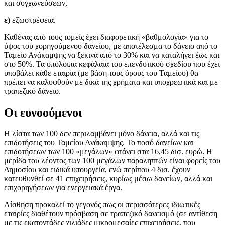
και συγχωνεύσεων,
ε)
εξωστρέφεια.
Καθένας από τους τομείς έχει διαφορετική «βαθμολογία» για το
ύψος του χορηγούμενου δανείου, με αποτέλεσμα το δάνειο από το
Ταμείο Ανάκαμψης να ξεκινά από το 30% και να καταλήγει έως και
στο 50%. Τα υπόλοιπα κεφάλαια του επενδυτικού σχεδίου που έχει
υποβάλει κάθε εταιρία (με βάση τους όρους του Ταμείου) θα
πρέπει να καλυφθούν με δικά της χρήματα και υποχρεωτικά και με
τραπεζικό δάνειο.
Οι ευνοούμενοι
Η λίστα των 100 δεν περιλαμβάνει μόνο δάνεια, αλλά και τις
επιδοτήσεις του Ταμείου Ανάκαμψης. Το ποσό δανείων και
επιδοτήσεων των 100 «μεγάλων» φτάνει στα 16,45 δισ. ευρώ. Η
μερίδα του λέοντος των 100 μεγάλων παραληπτών είναι φορείς του
Δημοσίου και ειδικά υπουργεία, ενώ περίπου 4 δισ. έχουν
κατευθυνθεί σε 41 επιχειρήσεις, κυρίως μέσω δανείων, αλλά και
επιχορηγήσεων για ενεργειακά έργα.
Αίσθηση προκαλεί το γεγονός πως οι περισσότερες ιδιωτικές
εταιρίες διαθέτουν πρόσβαση σε τραπεζικό δανεισμό (σε αντίθεση
με τις εκατοντάδες χιλιάδες μικρομεσαίες επιχειρήσεις, που