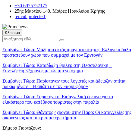
+30.6975757175
25ης Μαρτίου 140, Μοίρες Ηρακλείου Κρήτης
[email protected]
Κλείσιμο
Συμβαίνει Τώρα:
Μαξίμου εκτός πραγματικότητας: Ελληνικά όπλα
προστατεύουν χώρα που συμμαχεί με τον Ερντογάν
Συμβαίνει Τώρα:
Καταδίωξη-θρίλερ στη Θεσσαλονίκη –
Συνελήφθη 37χρονος με κλεμμένο όχημα
Συμβαίνει Τώρα:
Παρίσταναν τους λογιστές και άδειαζαν σπίτια
ηλικιωμένων – Η απάτη με τον «δορυφόρο»
Συμβαίνει Τώρα:
Σαρακήνικο: Εισαγγελική έρευνα για το
ελικόπτερο που κατέβασε τουρίστες στην παραλία
Συμβαίνει Τώρα:
Θάνατος 4χρονου στην Πάρο: Οι καταγγελίες της
οικογένειας και τα κρίσιμα ερωτήματα
Σήμερα Γιορτάζουν: