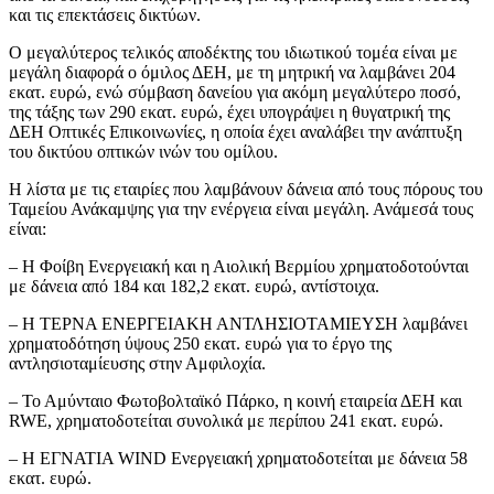
και τις επεκτάσεις δικτύων.
Ο μεγαλύτερος τελικός αποδέκτης του ιδιωτικού τομέα είναι με
μεγάλη διαφορά ο όμιλος ΔΕΗ, με τη μητρική να λαμβάνει 204
εκατ. ευρώ, ενώ σύμβαση δανείου για ακόμη μεγαλύτερο ποσό,
της τάξης των 290 εκατ. ευρώ, έχει υπογράψει η θυγατρική της
ΔΕΗ Οπτικές Επικοινωνίες, η οποία έχει αναλάβει την ανάπτυξη
του δικτύου οπτικών ινών του ομίλου.
Η λίστα με τις εταιρίες που λαμβάνουν δάνεια από τους πόρους του
Ταμείου Ανάκαμψης για την ενέργεια είναι μεγάλη. Ανάμεσά τους
είναι:
– Η Φοίβη Ενεργειακή και η Αιολική Βερμίου χρηματοδοτούνται
με δάνεια από 184 και 182,2 εκατ. ευρώ, αντίστοιχα.
– Η ΤΕΡΝΑ ΕΝΕΡΓΕΙΑΚΗ ΑΝΤΛΗΣΙΟΤΑΜΙΕΥΣΗ λαμβάνει
χρηματοδότηση ύψους 250 εκατ. ευρώ για το έργο της
αντλησιοταμίευσης στην Αμφιλοχία.
– Το Αμύνταιο Φωτοβολταϊκό Πάρκο, η κοινή εταιρεία ΔΕΗ και
RWE, χρηματοδοτείται συνολικά με περίπου 241 εκατ. ευρώ.
– H ΕΓΝΑΤΙΑ WIND Ενεργειακή χρηματοδοτείται με δάνεια 58
εκατ. ευρώ.