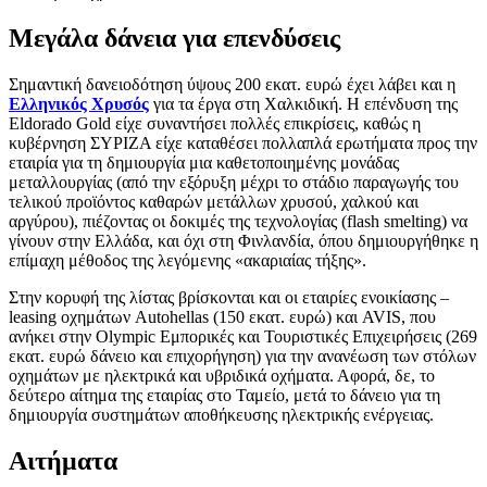
Μεγάλα δάνεια για επενδύσεις
Σημαντική δανειοδότηση ύψους 200 εκατ. ευρώ έχει λάβει και η
Ελληνικός Χρυσός
για τα έργα στη Χαλκιδική. Η επένδυση της
Eldorado Gold είχε συναντήσει πολλές επικρίσεις, καθώς η
κυβέρνηση ΣΥΡΙΖΑ είχε καταθέσει πολλαπλά ερωτήματα προς την
εταιρία για τη δημιουργία μια καθετοποιημένης μονάδας
μεταλλουργίας (από την εξόρυξη μέχρι το στάδιο παραγωγής του
τελικού προϊόντος καθαρών μετάλλων χρυσού, χαλκού και
αργύρου), πιέζοντας οι δοκιμές της τεχνολογίας (flash smelting) να
γίνουν στην Ελλάδα, και όχι στη Φινλανδία, όπου δημιουργήθηκε η
επίμαχη μέθοδος της λεγόμενης «ακαριαίας τήξης».
Στην κορυφή της λίστας βρίσκονται και οι εταιρίες ενοικίασης –
leasing οχημάτων Autohellas (150 εκατ. ευρώ) και AVIS, που
ανήκει στην Olympic Εμπορικές και Τουριστικές Επιχειρήσεις (269
εκατ. ευρώ δάνειο και επιχορήγηση) για την ανανέωση των στόλων
οχημάτων με ηλεκτρικά και υβριδικά οχήματα. Αφορά, δε, το
δεύτερο αίτημα της εταιρίας στο Ταμείο, μετά το δάνειο για τη
δημιουργία συστημάτων αποθήκευσης ηλεκτρικής ενέργειας.
Αιτήματα