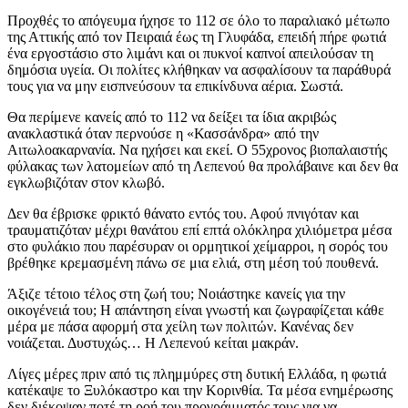
Προχθές το απόγευμα ήχησε το 112 σε όλο το παραλιακό μέτωπο
της Αττικής από τον Πειραιά έως τη Γλυφάδα, επειδή πήρε φωτιά
ένα εργοστάσιο στο λιμάνι και οι πυκνοί καπνοί απειλούσαν τη
δημόσια υγεία. Οι πολίτες κλήθηκαν να ασφαλίσουν τα παράθυρά
τους για να μην εισπνεύσουν τα επικίνδυνα αέρια. Σωστά.
Θα περίμενε κανείς από το 112 να δείξει τα ίδια ακριβώς
ανακλαστικά όταν περνούσε η «Κασσάνδρα» από την
Αιτωλοακαρνανία. Να ηχήσει και εκεί. Ο 55χρονος βιοπαλαιστής
φύλακας των λατομείων από τη Λεπενού θα προλάβαινε και δεν θα
εγκλωβιζόταν στον κλωβό.
Δεν θα έβρισκε φρικτό θάνατο εντός του. Αφού πνιγόταν και
τραυματιζόταν μέχρι θανάτου επί επτά ολόκληρα χιλιόμετρα μέσα
στο φυλάκιο που παρέσυραν οι ορμητικοί χείμαρροι, η σορός του
βρέθηκε κρεμασμένη πάνω σε μια ελιά, στη μέση τού πουθενά.
Άξιζε τέτοιο τέλος στη ζωή του; Νοιάστηκε κανείς για την
οικογένειά του; Η απάντηση είναι γνωστή και ζωγραφίζεται κάθε
μέρα με πάσα αφορμή στα χείλη των πολιτών. Κανένας δεν
νοιάζεται. Δυστυχώς… Η Λεπενού κείται μακράν.
Λίγες μέρες πριν από τις πλημμύρες στη δυτική Ελλάδα, η φωτιά
κατέκαψε το Ξυλόκαστρο και την Κορινθία. Τα μέσα ενημέρωσης
δεν διέκοψαν ποτέ τη ροή του προγράμματός τους για να