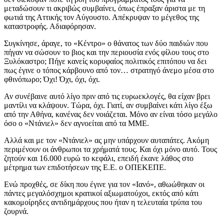
μεταδώσουν τι ακριβώς συμβαίνει, όπως έπραξαν άριστα με τη
φωτιά της Αττικής τον Αύγουστο. Απέκρυψαν το μέγεθος της
καταστροφής. Αδιαφόρησαν.
Συγκίνησε, άραγε, το «Κέντρο» ο θάνατος των δύο παιδιών που
πήγαν να σώσουν το βιος και την περιουσία ενός φίλου τους στο
Ξυλόκαστρο; Πήγε κανείς κορυφαίος πολιτικός επιτόπου να δει
πως έγινε ο τόπος κάρβουνο από τον… στρατηγό άνεμο μέσα στο
φθινόπωρο; Όχι! Όχι, όχι, όχι.
Αν συνέβαινε αυτό λίγο πριν από τις ευρωεκλογές, θα είχαν βρει
μαντίλι να κλάψουν. Τώρα, όχι. Γιατί, αν συμβαίνει κάτι λίγο έξω
από την Αθήνα, κανένας δεν νοιάζεται. Μόνο αν είναι τόσο μεγάλο
όσο ο «Ντάνιελ» δεν αγνοείται από τα ΜΜΕ.
Αλλά και με τον «Ντάνιελ» ας μην υπάρχουν αυταπάτες. Ακόμη
περιμένουν οι άνθρωποι τα χρήματά τους. Και όχι μόνο αυτό. Τους
ζητούν και 16.000 ευρώ το κεφάλι, επειδή έκανε λάθος στο
μέτρημα των επιδοτήσεων της Ε.Ε. ο ΟΠΕΚΕΠΕ.
Ενώ προχθές, σε δίκη που έγινε για τον «Ιανό», αθωώθηκαν οι
πάντες μεγαλόσχημοι κρατικοί αξιωματούχοι, εκτός από κάτι
κακομοίρηδες αντιδημάρχους που ήταν η τελευταία τρύπα του
ζουρνά.