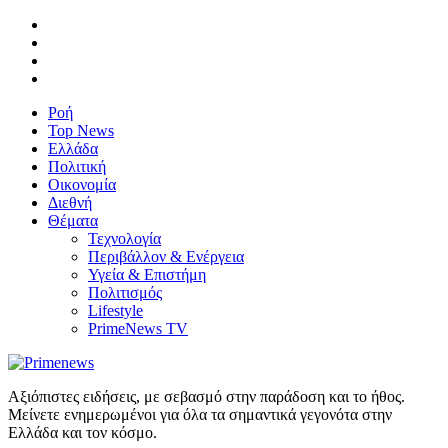
Ροή
Top News
Ελλάδα
Πολιτική
Οικονομία
Διεθνή
Θέματα
Τεχνολογία
Περιβάλλον & Ενέργεια
Υγεία & Επιστήμη
Πολιτισμός
Lifestyle
PrimeNews TV
Αξιόπιστες ειδήσεις, με σεβασμό στην παράδοση και το ήθος.
Μείνετε ενημερωμένοι για όλα τα σημαντικά γεγονότα στην
Ελλάδα και τον κόσμο.