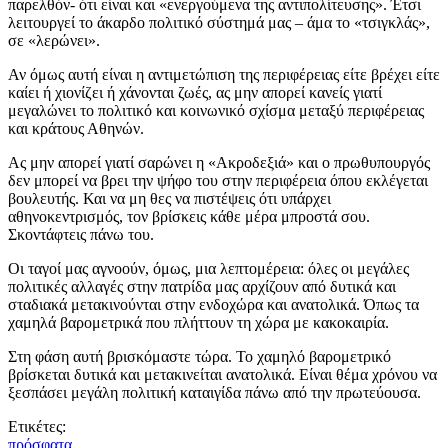
παρελθόν- ότι είναι και «ενεργούμενα της αντιπολίτευσης». Έτσι
λειτουργεί το άκαρδο πολιτικό σύστημά μας – άμα το «τσιγκλάς»,
σε «λερώνει».
Αν όμως αυτή είναι η αντιμετώπιση της περιφέρειας είτε βρέχει είτε
καίει ή χιονίζει ή χάνονται ζωές, ας μην απορεί κανείς γιατί
μεγαλώνει το πολιτικό και κοινωνικό σχίσμα μεταξύ περιφέρειας
και κράτους Αθηνών.
Ας μην απορεί γιατί σαρώνει η «Ακροδεξιά» και ο πρωθυπουργός
δεν μπορεί να βρει την ψήφο του στην περιφέρεια όπου εκλέγεται
βουλευτής. Και να μη θες να πιστέψεις ότι υπάρχει
αθηνοκεντρισμός, τον βρίσκεις κάθε μέρα μπροστά σου.
Σκοντάφτεις πάνω του.
Οι ταγοί μας αγνοούν, όμως, μια λεπτομέρεια: όλες οι μεγάλες
πολιτικές αλλαγές στην πατρίδα μας αρχίζουν από δυτικά και
σταδιακά μετακινούνται στην ενδοχώρα και ανατολικά. Όπως τα
χαμηλά βαρομετρικά που πλήττουν τη χώρα με κακοκαιρία.
Στη φάση αυτή βρισκόμαστε τώρα. Το χαμηλό βαρομετρικό
βρίσκεται δυτικά και μετακινείται ανατολικά. Είναι θέμα χρόνου να
ξεσπάσει μεγάλη πολιτική καταιγίδα πάνω από την πρωτεύουσα.
Ετικέτες:
πρόσφατα