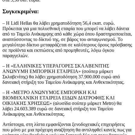
Συγκεκριμένα:
– Η Lidl Hellas θα λάβει χρηματοδότηση 56,4 εκατ. ευρώ.
Πρόκειται για μια πολυεθνική εταιρία που μπορεί να λάβει δάνεια
από το Ταμείο Ανάκαμψης από κάθε χώρα όπου δραστηριοποιείται,
αναπτύσσοντας το δίκτυό της, σε βάρος του ανταγωνισμού. Το
μεγαλύτερο δίκτυο μεταφράζεται σε καλύτερους όρους πρόσβασης
σε προϊόντα και εκπτώσεις από προμηθευτές, λόγω όγκου
παραγγελιών.
– Η «ΕΛΛΗΝΙΚΕΣ ΥΠΕΡΑΓΟΡΕΣ ΣΚΛΑΒΕΝΙΤΗΣ
ΑΝΩΝΥΜΗ ΕΜΠΟΡΙΚΗ ΕΤΑΙΡΕΙΑ» (σούπερ μάρκετ
Σκλαβενίτης) θα λάβει χρηματοδότηση 37.900.000 ευρώ από
δανειακή στήριξη του Ταμείου Ανάκαμψης και Ανθεκτικότητας.
– Η «ΜΕΤΡΟ ΑΝΩΝΥΜΟΣ ΕΜΠΟΡΙΚΗ ΚΑΙ
ΒΙΟΜΗΧΑΝΙΚΗ ΕΤΑΙΡΕΙΑ ΕΙΔΩΝ ΔΙΑΤΡΟΦΗΣ ΚΑΙ
ΟΙΚΙΑΚΗΣ ΧΡΗΣΕΩΣ» (αλυσίδα σούπερ μάρκετ Metro) θα
λάβει 24.603.389 ευρώ σε δανειακή στήριξη του Ταμείου
Ανάκαμψης και Ανθεκτικότητας.
Αντίστοιχα, στη λίστα εμφανίζονται ξενοδοχειακές επιχειρήσεις
που μόνο με μια πρόχειρη αναζήτηση θα αντιληφθεί κανείς πως για