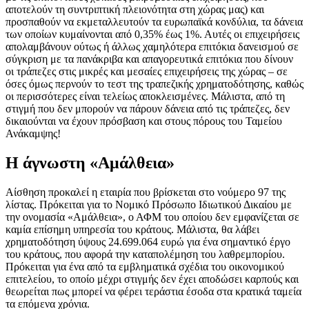
αποτελούν τη συντριπτική πλειονότητα στη χώρας μας) και
προσπαθούν να εκμεταλλευτούν τα ευρωπαϊκά κονδύλια, τα δάνεια
των οποίων κυμαίνονται από 0,35% έως 1%. Αυτές οι επιχειρήσεις
απολαμβάνουν ούτως ή άλλως χαμηλότερα επιτόκια δανεισμού σε
σύγκριση με τα πανάκριβα και απαγορευτικά επιτόκια που δίνουν
οι τράπεζες στις μικρές και μεσαίες επιχειρήσεις της χώρας – σε
όσες όμως περνούν το τεστ της τραπεζικής χρηματοδότησης, καθώς
οι περισσότερες είναι τελείως αποκλεισμένες. Μάλιστα, από τη
στιγμή που δεν μπορούν να πάρουν δάνεια από τις τράπεζες, δεν
δικαιούνται να έχουν πρόσβαση και στους πόρους του Ταμείου
Ανάκαμψης!
Η άγνωστη «Αμάλθεια»
Αίσθηση προκαλεί η εταιρία που βρίσκεται στο νούμερο 97 της
λίστας. Πρόκειται για το Νομικό Πρόσωπο Ιδιωτικού Δικαίου με
την ονομασία «Αμάλθεια», ο ΑΦΜ του οποίου δεν εμφανίζεται σε
καμία επίσημη υπηρεσία του κράτους. Μάλιστα, θα λάβει
χρηματοδότηση ύψους 24.699.064 ευρώ για ένα σημαντικό έργο
του κράτους, που αφορά την καταπολέμηση του λαθρεμπορίου.
Πρόκειται για ένα από τα εμβληματικά σχέδια του οικονομικού
επιτελείου, το οποίο μέχρι στιγμής δεν έχει αποδώσει καρπούς και
θεωρείται πως μπορεί να φέρει τεράστια έσοδα στα κρατικά ταμεία
τα επόμενα χρόνια.