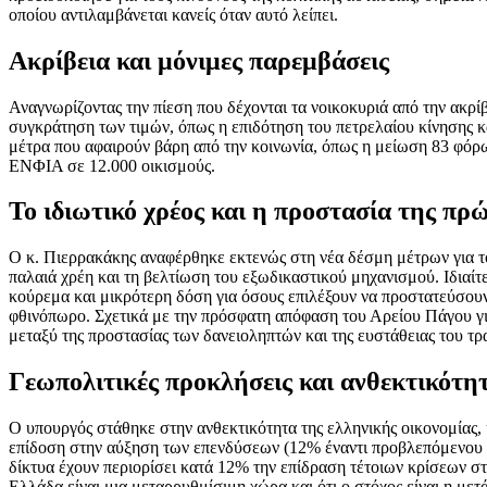
οποίου αντιλαμβάνεται κανείς όταν αυτό λείπει.
Ακρίβεια και μόνιμες παρεμβάσεις
Αναγνωρίζοντας την πίεση που δέχονται τα νοικοκυριά από την ακρίβ
συγκράτηση των τιμών, όπως η επιδότηση του πετρελαίου κίνησης κ
μέτρα που αφαιρούν βάρη από την κοινωνία, όπως η μείωση 83 φόρω
ΕΝΦΙΑ σε 12.000 οικισμούς.
Το ιδιωτικό χρέος και η προστασία της πρ
Ο κ. Πιερρακάκης αναφέρθηκε εκτενώς στη νέα δέσμη μέτρων για το
παλαιά χρέη και τη βελτίωση του εξωδικαστικού μηχανισμού. Ιδιαί
κούρεμα και μικρότερη δόση για όσους επιλέξουν να προστατεύσου
φθινόπωρο. Σχετικά με την πρόσφατη απόφαση του Αρείου Πάγου για
μεταξύ της προστασίας των δανειοληπτών και της ευστάθειας του τ
Γεωπολιτικές προκλήσεις και ανθεκτικότη
Ο υπουργός στάθηκε στην ανθεκτικότητα της ελληνικής οικονομίας,
επίδοση στην αύξηση των επενδύσεων (12% έναντι προβλεπόμενου 7%
δίκτυα έχουν περιορίσει κατά 12% την επίδραση τέτοιων κρίσεων στη
Ελλάδα είναι μια μεταρρυθμίσιμη χώρα και ότι ο στόχος είναι η με