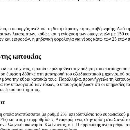
εια, ο υπουργός ανέλυσε τη διττή στρατηγική της κυβέρνησης. Από τη
αι των λιπασμάτων, καθώς και η ενίσχυση των οικογενειών με 150 ευ
ν και εισφορών, η μηδενική φορολογία για νέους κάτω των 25 ετών π
ώτης κατοικίας
 ιδιωτικό χρέος, η οποία περιλαμβάνει την αύξηση του ακατάσχετου ο
τερη έμφαση δόθηκε στη μετατροπή του εξωδικαστικού μηχανισμού σε
ν μόνο την κύρια κατοικία τους. Παράλληλα, προανήγγειλε τη λειτο
 τον υπολογισμό των τόκων, ο υπουργός δήλωσε ότι οι υπηρεσίες το
ραπεζικού συστήματος.
τα
 η οποία αναπτύσσεται με ρυθμό 2%, υπερδιπλάσιο του ευρωπαϊκού μέ
) και στις μεταρρυθμίσεις. Αναφερόμενος στην κρίση στα Στενά του
ν ελληνική οικονομία. Κλείνοντας, ο κ. Πιερρακάκης αναφέρθηκε στην 
τάβαση από το ψηφιακό στο ευφυές κράτος.