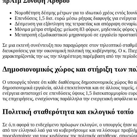
πρ
ΑΙ
μ Σύνοψη Άρθρου
Νομοθέτηση δέσμης μέτρων για το ιδιωτικό χρέος εντός Ιουνί
Επενδύσεις 1,5 δισ. ευρώ μέσω ρήτρας διαφυγής για ενέργεια 
Δέσμευση για εξάντληση της τετραετίας και απόρριψη σεναρ
Μόνιμα μέτρα στήριξης: μείωση 83 φόρων, μηδενικός φόρος γ
Μετατροπή εξωδικαστικού μηχανισμού σε εργαλείο προστασία
Σε μια εκτενή συνέντευξη που παραχώρησε στον τηλεοπτικό σταθμό
διευκρινίσεις για την οικονομική πολιτική της κυβέρνησης. Ο κ. Πι
χαρακτηρίζοντάς την ως την πληρέστερη παρέμβαση από την περίοδο 
Δημοσιονομικός χώρος και στήριξη των πο
Ο υπουργός τόνισε ότι κάθε διαθέσιμος δημοσιονομικός χώρος θα αξι
δημοσιονομικά εργαλεία, αλλά επεκτείνονται και σε άλλους τομείς, 
ενέργεια αντιστοιχεί σε επενδύσεις ύψους 1,5 δισεκατομμυρίου ευρ
τις επιχειρήσεις, ενισχύοντας παράλληλα την ενεργειακή ασφάλεια κ
Πολιτική σταθερότητα και εκλογικό τοπίο
Σε ό,τι αφορά το ενδεχόμενο πρόωρων εκλογών, ο υπουργός ήταν κ
από τον ελληνικό λαό για να κυβερνήσουμε και να λύσουμε προβλήμ
προειδοποίησε για τους κινδύνους της πολιτικής αστάθειας, σημειών