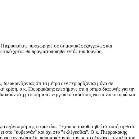
Πιερρακάκης, προχώρησε σε σημαντικές εξαγγελίες και
ιωτικό χρέος θα πραγματοποιηθεί εντός του Ιουνίου,
 διευκρινίζοντας ότι τα μέτρα δεν περιορίζονται μόνο σε
κή κρίση, ο κ. Πιερρακάκης επεσήμανε ότι η ρήτρα διαφυγής για την
οσκοπούν στη μείωση του ενεργειακού κόστους για τα νοικοκυριά και
α εξάντληση της τετραετίας. "Έχουμε τοποθετηθεί σε αυτή τη θέση
ει στο "κυβερνάν" και όχι στο "εκλέγεσθαι". Ο κ. Πιερρακάκης
 για την ανάπτυξη, παρομοιάζοντάς την με το οξυγόνο, την αξία του