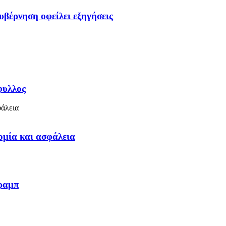
υβέρνηση οφείλει εξηγήσεις
φυλλος
ομία και ασφάλεια
Τραμπ