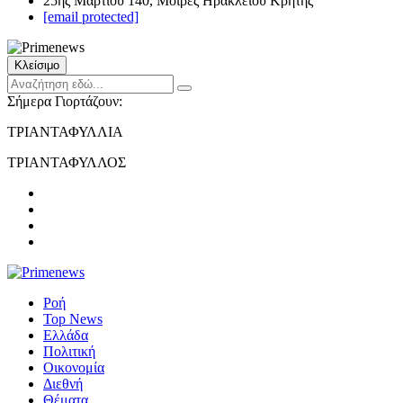
25ης Μαρτίου 140, Μοίρες Ηρακλείου Κρήτης
[email protected]
Κλείσιμο
Σήμερα Γιορτάζουν:
ΤΡΙΑΝΤΑΦΥΛΛΙΑ
ΤΡΙΑΝΤΑΦΥΛΛΟΣ
Ροή
Top News
Ελλάδα
Πολιτική
Οικονομία
Διεθνή
Θέματα