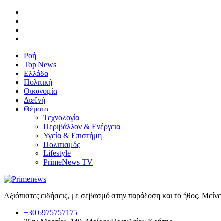
Ροή
Top News
Ελλάδα
Πολιτική
Οικονομία
Διεθνή
Θέματα
Τεχνολογία
Περιβάλλον & Ενέργεια
Υγεία & Επιστήμη
Πολιτισμός
Lifestyle
PrimeNews TV
Αξιόπιστες ειδήσεις, με σεβασμό στην παράδοση και το ήθος. Μείν
+30.6975757175