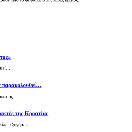
άτος»
ός παρακολουθεί…
 ακτές της Κροατίας