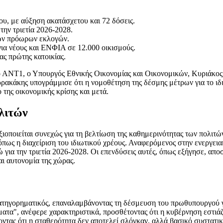
ου, με αύξηση ακατάσχετου και 72 δόσεις.
την τριετία 2026-2028.
ίων πρόωρων εκλογών.
ια νέους και ΕΝΦΙΑ σε 12.000 οικισμούς.
ς πρώτης κατοικίας.
 ΑΝΤ1, ο Υπουργός Εθνικής Οικονομίας και Οικονομικών, Κυριάκος 
ερρακάκης υπογράμμισε ότι η νομοθέτηση της δέσμης μέτρων για το ιδ
της οικονομικής κρίσης και μετά.
λιτών
οποιείται συνεχώς για τη βελτίωση της καθημερινότητας των πολιτών,
όπως η διαχείριση του ιδιωτικού χρέους. Αναφερόμενος στην ενεργεια
ώ για την τριετία 2026-2028. Οι επενδύσεις αυτές, όπως εξήγησε, απ
αι αυτονομία της χώρας.
ατηγορηματικός, επαναλαμβάνοντας τη δέσμευση του πρωθυπουργού γι
ατα", ανέφερε χαρακτηριστικά, προσθέτοντας ότι η κυβέρνηση εστιάζ
οντας ότι η σταθερότητα δεν αποτελεί σλόγκαν, αλλά βασικό συστατικό