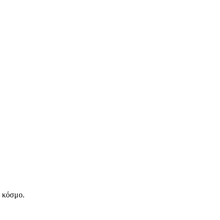
ν κόσμο.