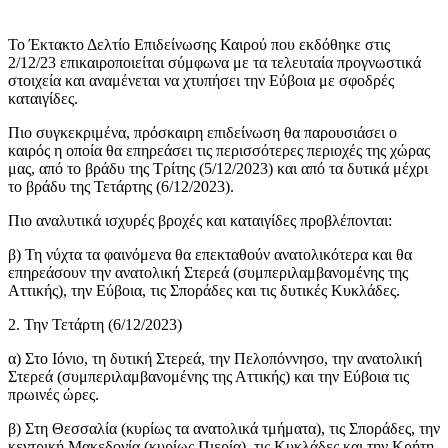
Το Έκτακτο Δελτίο Επιδείνωσης Καιρού που εκδόθηκε στις
2/12/23 επικαιροποιείται σύμφωνα με τα τελευταία προγνωστικά
στοιχεία και αναμένεται να χτυπήσει την Εύβοια με σφοδρές
καταιγίδες.
Πιο συγκεκριμένα, πρόσκαιρη επιδείνωση θα παρουσιάσει ο
καιρός η οποία θα επηρεάσει τις περισσότερες περιοχές της χώρας
μας, από το βράδυ της Τρίτης (5/12/2023) και από τα δυτικά μέχρι
το βράδυ της Τετάρτης (6/12/2023).
Πιο αναλυτικά ισχυρές βροχές και καταιγίδες προβλέπονται:
β) Τη νύχτα τα φαινόμενα θα επεκταθούν ανατολικότερα και θα
επηρεάσουν την ανατολική Στερεά (συμπεριλαμβανομένης της
Αττικής), την Εύβοια, τις Σποράδες και τις δυτικές Κυκλάδες.
2. Την Τετάρτη (6/12/2023)
α) Στο Ιόνιο, τη δυτική Στερεά, την Πελοπόννησο, την ανατολική
Στερεά (συμπεριλαμβανομένης της Αττικής) και την Εύβοια τις
πρωινές ώρες.
β) Στη Θεσσαλία (κυρίως τα ανατολικά τμήματα), τις Σποράδες, την
κεντρική Μακεδονία (κυρίως Πιερία), τις Κυκλάδες και την Κρήτη