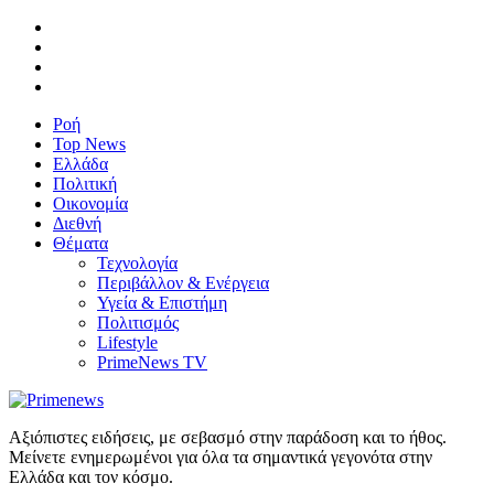
Ροή
Top News
Ελλάδα
Πολιτική
Οικονομία
Διεθνή
Θέματα
Τεχνολογία
Περιβάλλον & Ενέργεια
Υγεία & Επιστήμη
Πολιτισμός
Lifestyle
PrimeNews TV
Αξιόπιστες ειδήσεις, με σεβασμό στην παράδοση και το ήθος.
Μείνετε ενημερωμένοι για όλα τα σημαντικά γεγονότα στην
Ελλάδα και τον κόσμο.