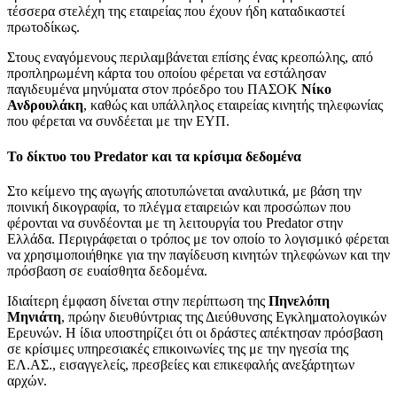
τέσσερα στελέχη της εταιρείας που έχουν ήδη καταδικαστεί
πρωτοδίκως.
Στους εναγόμενους περιλαμβάνεται επίσης ένας κρεοπώλης, από
προπληρωμένη κάρτα του οποίου φέρεται να εστάλησαν
παγιδευμένα μηνύματα στον πρόεδρο του ΠΑΣΟΚ
Νίκο
Ανδρουλάκη
, καθώς και υπάλληλος εταιρείας κινητής τηλεφωνίας
που φέρεται να συνδέεται με την ΕΥΠ.
Το δίκτυο του Predator και τα κρίσιμα δεδομένα
Στο κείμενο της αγωγής αποτυπώνεται αναλυτικά, με βάση την
ποινική δικογραφία, το πλέγμα εταιρειών και προσώπων που
φέρονται να συνδέονται με τη λειτουργία του Predator στην
Ελλάδα. Περιγράφεται ο τρόπος με τον οποίο το λογισμικό φέρεται
να χρησιμοποιήθηκε για την παγίδευση κινητών τηλεφώνων και την
πρόσβαση σε ευαίσθητα δεδομένα.
Ιδιαίτερη έμφαση δίνεται στην περίπτωση της
Πηνελόπη
Μηνιάτη
, πρώην διευθύντριας της Διεύθυνσης Εγκληματολογικών
Ερευνών. Η ίδια υποστηρίζει ότι οι δράστες απέκτησαν πρόσβαση
σε κρίσιμες υπηρεσιακές επικοινωνίες της με την ηγεσία της
ΕΛ.ΑΣ., εισαγγελείς, πρεσβείες και επικεφαλής ανεξάρτητων
αρχών.