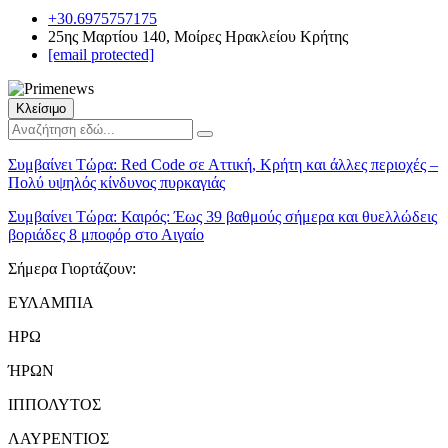
+30.6975757175
25ης Μαρτίου 140, Μοίρες Ηρακλείου Κρήτης
[email protected]
Κλείσιμο
Συμβαίνει Τώρα:
Red Code σε Αττική, Κρήτη και άλλες περιοχές –
Πολύ υψηλός κίνδυνος πυρκαγιάς
Συμβαίνει Τώρα:
Καιρός: Έως 39 βαθμούς σήμερα και θυελλώδεις
βοριάδες 8 μποφόρ στο Αιγαίο
Σήμερα Γιορτάζουν:
ΕΥΛΑΜΠΙΑ
ΗΡΩ
ΉΡΩΝ
ΙΠΠΟΛΥΤΟΣ
ΛΑΥΡΕΝΤΙΟΣ