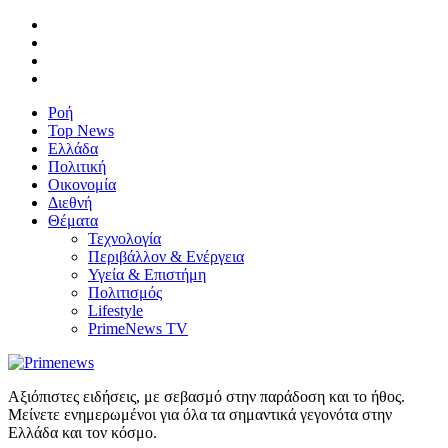
Ροή
Top News
Ελλάδα
Πολιτική
Οικονομία
Διεθνή
Θέματα
Τεχνολογία
Περιβάλλον & Ενέργεια
Υγεία & Επιστήμη
Πολιτισμός
Lifestyle
PrimeNews TV
Αξιόπιστες ειδήσεις, με σεβασμό στην παράδοση και το ήθος.
Μείνετε ενημερωμένοι για όλα τα σημαντικά γεγονότα στην
Ελλάδα και τον κόσμο.