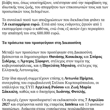
βλάβη που, όπως υποστηρίζουν, υπέστησαν από την παραβίαση της
ιδιωτικής τους ζωής, του απορρήτου των επικοινωνιών τους και των
προσωπικών τους δεδομένων.
Το συνολικό ποσό των αποζημιώσεων που διεκδικείται φτάνει τα
7,6 εκατομμύρια ευρώ
. Επτά από τους ενάγοντες ζητούν από 1
εκατομμύριο ευρώ ο καθένας, ενώ ένας εξ αυτών έχει περιορίσει
την απαίτησή του στις 600.000 ευρώ.
Τα πρόσωπα που προσφεύγουν στη Δικαιοσύνη
Μεταξύ των προσώπων που προσέφυγαν στη Δικαιοσύνη
βρίσκονται οι δημοσιογράφοι
Θανάσης Κουκάκης
και
Σπύρος
Σιδέρης
, η
Άρτεμις Σίφορντ
, στέλεχος στον τομέα της
κυβερνοασφάλειας, και η
Πηνελόπη Μηνιάτη
, στέλεχος της
Ελληνικής Αστυνομίας.
Στην ίδια αγωγή συμμετέχουν επίσης η
Αντωνία Πρίμπα
,
συνεργάτης του ευρωβουλευτή Στέλιου Κυμπουρόπουλου, οι
υπάλληλοι της ΕΥΠ
Αγγελική Ρούσου
και
Ζωή Μαρία
Σάκκαλη
, καθώς και ο δικηγόρος
Ιωάννης Φυτιλής
.
Οι αγωγές έχουν προσδιοριστεί να εκδικαστούν στις
7 Απριλίου
2027
και στρέφονται κατά της εταιρείας
Intelexa
και 13 φυσικών
προσώπων. Ανάμεσα στους εναγόμενους περιλαμβάνονται