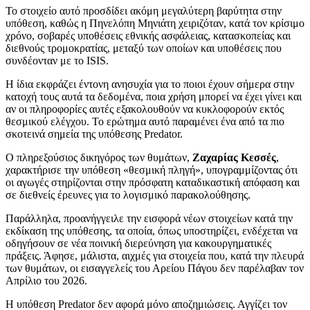
Το στοιχείο αυτό προσδίδει ακόμη μεγαλύτερη βαρύτητα στην
υπόθεση, καθώς η Πηνελόπη Μηνιάτη χειριζόταν, κατά τον κρίσιμο
χρόνο, σοβαρές υποθέσεις εθνικής ασφάλειας, κατασκοπείας και
διεθνούς τρομοκρατίας, μεταξύ των οποίων και υποθέσεις που
συνδέονταν με το ISIS.
Η ίδια εκφράζει έντονη ανησυχία για το ποιοι έχουν σήμερα στην
κατοχή τους αυτά τα δεδομένα, ποια χρήση μπορεί να έχει γίνει και
αν οι πληροφορίες αυτές εξακολουθούν να κυκλοφορούν εκτός
θεσμικού ελέγχου. Το ερώτημα αυτό παραμένει ένα από τα πιο
σκοτεινά σημεία της υπόθεσης Predator.
Ο πληρεξούσιος δικηγόρος των θυμάτων,
Ζαχαρίας Κεσσές
,
χαρακτήρισε την υπόθεση «θεσμική πληγή», υπογραμμίζοντας ότι
οι αγωγές στηρίζονται στην πρόσφατη καταδικαστική απόφαση και
σε διεθνείς έρευνες για το λογισμικό παρακολούθησης.
Παράλληλα, προανήγγειλε την εισφορά νέων στοιχείων κατά την
εκδίκαση της υπόθεσης, τα οποία, όπως υποστηρίζει, ενδέχεται να
οδηγήσουν σε νέα ποινική διερεύνηση για κακουργηματικές
πράξεις. Άφησε, μάλιστα, αιχμές για στοιχεία που, κατά την πλευρά
των θυμάτων, οι εισαγγελείς του Αρείου Πάγου δεν παρέλαβαν τον
Απρίλιο του 2026.
Η υπόθεση Predator δεν αφορά μόνο αποζημιώσεις. Αγγίζει τον