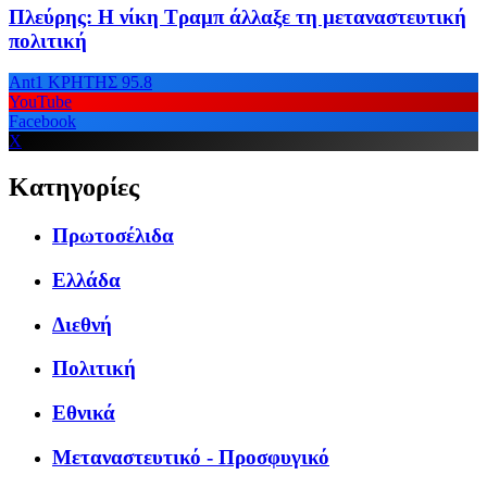
Πλεύρης: Η νίκη Τραμπ άλλαξε τη μεταναστευτική
πολιτική
Ant1 ΚΡΗΤΗΣ 95.8
YouTube
Facebook
X
Κατηγορίες
Πρωτοσέλιδα
Ελλάδα
Διεθνή
Πολιτική
Εθνικά
Μεταναστευτικό - Προσφυγικό