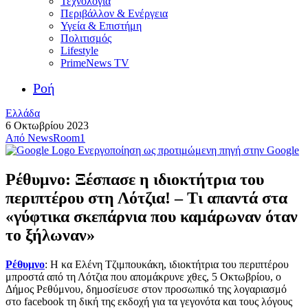
Τεχνολογία
Περιβάλλον & Ενέργεια
Υγεία & Επιστήμη
Πολιτισμός
Lifestyle
PrimeNews TV
Ροή
Ελλάδα
6 Οκτωβρίου 2023
Από
NewsRoom1
Ενεργοποίηση ως προτιμώμενη πηγή στην Google
Ρέθυμνο: Ξέσπασε η ιδιοκτήτρια του
περιπτέρου στη Λότζια! – Τι απαντά στα
«γύφτικα σκεπάρνια που καμάρωναν όταν
το ξήλωναν»
Ρέθυμνο
: Η κα Ελένη Τζιμπουκάκη, ιδιοκτήτρια του περιπτέρου
μπροστά από τη Λότζια που απομάκρυνε χθες, 5 Οκτωβρίου, ο
Δήμος Ρεθύμνου, δημοσίευσε στον προσωπικό της λογαριασμό
στο facebook τη δική της εκδοχή για τα γεγονότα και τους λόγους