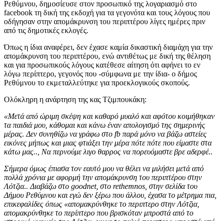
Ρεθύμνου, δημοσίευσε στον προσωπικό της λογαριασμό στο
facebook τη δική της εκδοχή για τα γεγονότα και τους λόγους που
οδήγησαν στην απομάκρυνση του περιπτέρου λίγες ημέρες πριν
από τις δημοτικές εκλογές.
Όπως η ίδια αναφέρει, δεν έχασε καμία δικαστική διαμάχη για την
απομάκρυνση του περιπτέρου, ενώ αντιθέτως με δική της θέληση
και για προσωπικούς λόγους κατέθεσε αίτηση ότι αφήνει το εν
λόγω περίπτερο, γεγονός που -σύμφωνα με την ίδια- ο δήμος
Ρεθύμνου το εκμεταλλεύτηκε για προεκλογικούς σκοπούς.
Ολόκληρη η ανάρτηση της κας Τζιμπουκάκη:
«Μετά από ώριμη σκέψη και καθαρό μυαλό και αφότου κοιμήθηκαν
τα παιδιά μου, κάθομαι και κάνω έναν απολογισμό της σημερινής
μέρας. Δεν συνηθίζω να γράφω στο fb παρά μόνο να βάζω αστείες
εικόνες μήπως και μιας φτιάξει την μέρα πότε πότε που είμαστε στα
κάτω μας.., Να περνούμε λιγο θαρρος να πορευόμαστε βρε αδερφέ..
Σήμερα όμως έπιασα τον εαυτό μου να θέλει να μιλήσει μετά από
πολλά χρόνια με αφορμή την απομάκρυνση του περιπτέρου στην
Λότζια.. Διαβάζω στο goodnet, στο rethemnos, στην σελίδα του
Δήμου Ρεθύμνου και εγώ δεν ξέρω που άλλου, έχασα το μέτρημα πια,
επικεφαλίδες όπως «απομακρύνθηκε το περιπτερο στην Λότζια,
απομακρύνθηκε το περίπτερο που βρισκόταν μπροστά από το