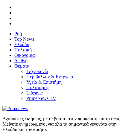
Ροή
Top News
Ελλάδα
Πολιτική
Οικονομία
Διεθνή
Θέματα
Τεχνολογία
Περιβάλλον & Ενέργεια
Υγεία & Επιστήμη
Πολιτισμός
Lifestyle
PrimeNews TV
Αξιόπιστες ειδήσεις, με σεβασμό στην παράδοση και το ήθος.
Μείνετε ενημερωμένοι για όλα τα σημαντικά γεγονότα στην
Ελλάδα και τον κόσμο.