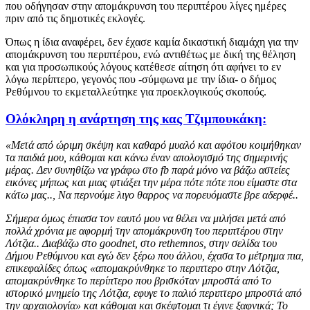
που οδήγησαν στην απομάκρυνση του περιπτέρου λίγες ημέρες
πριν από τις δημοτικές εκλογές.
Όπως η ίδια αναφέρει, δεν έχασε καμία δικαστική διαμάχη για την
απομάκρυνση του περιπτέρου, ενώ αντιθέτως με δική της θέληση
και για προσωπικούς λόγους κατέθεσε αίτηση ότι αφήνει το εν
λόγω περίπτερο, γεγονός που -σύμφωνα με την ίδια- ο δήμος
Ρεθύμνου το εκμεταλλεύτηκε για προεκλογικούς σκοπούς.
Ολόκληρη η ανάρτηση της κας Τζιμπουκάκη:
«Μετά από ώριμη σκέψη και καθαρό μυαλό και αφότου κοιμήθηκαν
τα παιδιά μου, κάθομαι και κάνω έναν απολογισμό της σημερινής
μέρας. Δεν συνηθίζω να γράφω στο fb παρά μόνο να βάζω αστείες
εικόνες μήπως και μιας φτιάξει την μέρα πότε πότε που είμαστε στα
κάτω μας.., Να περνούμε λιγο θαρρος να πορευόμαστε βρε αδερφέ..
Σήμερα όμως έπιασα τον εαυτό μου να θέλει να μιλήσει μετά από
πολλά χρόνια με αφορμή την απομάκρυνση του περιπτέρου στην
Λότζια.. Διαβάζω στο goodnet, στο rethemnos, στην σελίδα του
Δήμου Ρεθύμνου και εγώ δεν ξέρω που άλλου, έχασα το μέτρημα πια,
επικεφαλίδες όπως «απομακρύνθηκε το περιπτερο στην Λότζια,
απομακρύνθηκε το περίπτερο που βρισκόταν μπροστά από το
ιστορικό μνημείο της Λότζια, εφυγε το παλιό περιπτερο μπροστά από
την αρχαιολογία» και κάθομαι και σκέφτομαι τι έγινε ξαφνικά; Το