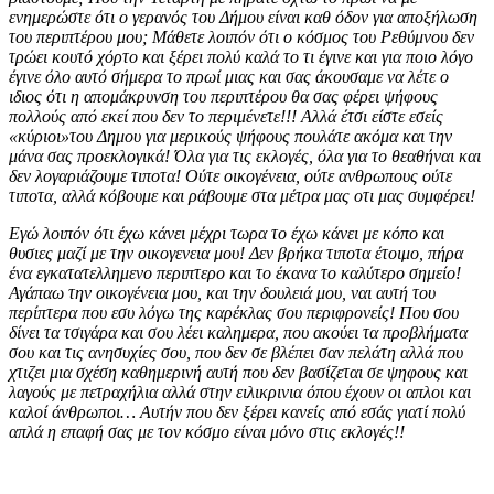
ενημερώστε ότι ο γερανός του Δήμου είναι καθ όδον για αποξήλωση
του περιπτέρου μου; Μάθετε λοιπόν ότι ο κόσμος του Ρεθύμνου δεν
τρώει κουτό χόρτο και ξέρει πολύ καλά το τι έγινε και για ποιο λόγο
έγινε όλο αυτό σήμερα το πρωί μιας και σας άκουσαμε να λέτε ο
ιδιος ότι η απομάκρυνση του περιπτέρου θα σας φέρει ψήφους
πολλούς από εκεί που δεν το περιμένετε!!! Αλλά έτσι είστε εσείς
«κύριοι»του Δημου για μερικούς ψήφους πουλάτε ακόμα και την
μάνα σας προεκλογικά! Όλα για τις εκλογές, όλα για το θεαθήναι και
δεν λογαριάζουμε τιποτα! Ούτε οικογένεια, ούτε ανθρωπους ούτε
τιποτα, αλλά κόβουμε και ράβουμε στα μέτρα μας οτι μας συμφέρει!
Εγώ λοιπόν ότι έχω κάνει μέχρι τωρα το έχω κάνει με κόπο και
θυσιες μαζί με την οικογενεια μου! Δεν βρήκα τιποτα έτοιμο, πήρα
ένα εγκατατελλημενο περιπτερο και το έκανα το καλύτερο σημείο!
Αγάπαω την οικογένεια μου, και την δουλειά μου, ναι αυτή του
περίπτερα που εσυ λόγω της καρέκλας σου περιφρονείς! Που σου
δίνει τα τσιγάρα και σου λέει καλημερα, που ακούει τα προβλήματα
σου και τις ανησυχίες σου, που δεν σε βλέπει σαν πελάτη αλλά που
χτιζει μια σχέση καθημερινή αυτή που δεν βασίζεται σε ψηφους και
λαγούς με πετραχήλια αλλά στην ειλικρινια όπου έχουν οι απλοι και
καλοί άνθρωποι… Αυτήν που δεν ξέρει κανείς από εσάς γιατί πολύ
απλά η επαφή σας με τον κόσμο είναι μόνο στις εκλογές!!