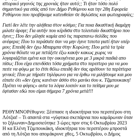
ιστορικό γεγονός της χρονιάς ήταν αυτό;; Τι ήταν τόσο πολύ
σημαντικό για εσάς από τον Δήμο Ρεθύμνου και την 28η Εφορεία
Ρεθύμνου που προβήκαμε κατευθείαν σε δηλώσεις και φωτογραφίες;
Γιατί δεν λέτε την αλήθεια στον κόσμο; Για ποια δικαστική διαμάχη
μιλατε άραγε; Για αυτήν που κέρδισα στο τελευταίο δικαστήριο που
έγινε;; Που δεν μίλησε καμία από τις παραπανω σελίδες που
ανέφερα; Που το περάσατε σαν να μην έγινε τιποτα γιατί ήταν υπέρ
μου; Επειδή δεν έχω Μπαρμπα στην Κορώνη; Που μετά τα τρία
χρόνια θέλατε να με πετάξετε έξω κακήν κακως χωρις να
λογαριάζεται εμένα και την οικογένεια μου με 3 μικρά παιδιά απο
πίσω; Που είχα επενδύσει τόσα χρήματα στο περιπτερο για να μου
πειτε να φύγω με το έτσι θέλω επειδή δεν σας αρέσουν τα περίπτερα
γενικά; Που με πήρατε τηλέφωνο για να έρθω να μιλήσουμε και μου
είπατε ότι «δεν έχεις κανέναν άσσο στο μανίκι σου κ. Τζιμπουκακη!
Πρέπει να φύγεις» αυτα τα λόγια λοιπόν και το πείσμα μου με
έφτασαν εδώ που είμαι σήμερα 7 χρόνια μετά!!!
ΡΕΘΥΜΝΟΡέθυμνο: Ξέσπασε η ιδιοκτήτρια του περιπτέρου στη
Λότζια! – Τι απαντά στα «γύφτικα σκεπάρνια που καμάρωναν όταν
το ξήλωναν»Δημοσιεύτηκε 3 ώρες πριν στις 6 Οκτωβρίου 2023
Η κα Ελένη Τζιμπουκάκη, ιδιοκτήτρια του περιπτέρου μπροστά
από τη Λότζια που απομάκρυνε χθες, 5 Οκτωβρίου, ο Δήμος