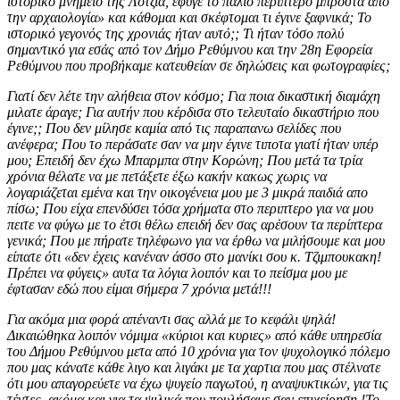
ιστορικό μνημείο της Λότζια, εφυγε το παλιό περιπτερο μπροστά από
την αρχαιολογία» και κάθομαι και σκέφτομαι τι έγινε ξαφνικά; Το
ιστορικό γεγονός της χρονιάς ήταν αυτό;; Τι ήταν τόσο πολύ
σημαντικό για εσάς από τον Δήμο Ρεθύμνου και την 28η Εφορεία
Ρεθύμνου που προβήκαμε κατευθείαν σε δηλώσεις και φωτογραφίες;
Γιατί δεν λέτε την αλήθεια στον κόσμο; Για ποια δικαστική διαμάχη
μιλατε άραγε; Για αυτήν που κέρδισα στο τελευταίο δικαστήριο που
έγινε;; Που δεν μίλησε καμία από τις παραπανω σελίδες που
ανέφερα; Που το περάσατε σαν να μην έγινε τιποτα γιατί ήταν υπέρ
μου; Επειδή δεν έχω Μπαρμπα στην Κορώνη; Που μετά τα τρία
χρόνια θέλατε να με πετάξετε έξω κακήν κακως χωρις να
λογαριάζεται εμένα και την οικογένεια μου με 3 μικρά παιδιά απο
πίσω; Που είχα επενδύσει τόσα χρήματα στο περιπτερο για να μου
πειτε να φύγω με το έτσι θέλω επειδή δεν σας αρέσουν τα περίπτερα
γενικά; Που με πήρατε τηλέφωνο για να έρθω να μιλήσουμε και μου
είπατε ότι «δεν έχεις κανέναν άσσο στο μανίκι σου κ. Τζιμπουκακη!
Πρέπει να φύγεις» αυτα τα λόγια λοιπόν και το πείσμα μου με
έφτασαν εδώ που είμαι σήμερα 7 χρόνια μετά!!!
Για ακόμα μια φορά απέναντι σας αλλά με το κεφάλι ψηλά!
Δικαιώθηκα λοιπόν νόμιμα «κύριοι και κυριες» από κάθε υπηρεσία
του Δήμου Ρεθύμνου μετα από 10 χρόνια για τον ψυχολογικό πόλεμο
που μας κάνατε κάθε λιγο και λιγάκι με τα χαρτια που μας στέλνατε
ότι μου απαγορεύετε να έχω ψυγείο παγωτού, η αναψυκτικών, για τις
τέντες, ακόμα και για τα ψιλικά που πουλήσαμε σαν επιχείρηση !Το