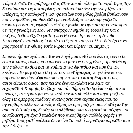
Τώρα λύσατε το πρόβλημα σας στην παλιά πόλη με το περίπτερο, την
δυσοσμία και τις κατσαρίδες τα καλοκαίρια δεν την γνωρίζετε οτι
υπάρχει;, την απόφραξη των φρεατίων που μόλις βρέξει βουλώνουν
και γινόμασταν μια θάλασσα με αποτέλεσμα να πλημμυρίζει το
περιπτερο και τα μαγαζιά εκεί στην γωνία με την πρώτη κακοκαιρια
δεν την γνωρίζετε; Που δεν υπάρχουν δημόσιες τουαλέτες και ο
κόσμος δυσανασχετεί γιατί ή που θα είναι βρώμικες η δεν θα
λειτουργούν καθόλου; Γι αυτά τα θέματα και για αλλά τόσα έχετε να
μας προτείνετε λύσεις εσείς κύριοι και κύριες του Δήμου;;
Σήμερα ήμουν εγώ που ήταν επιλογή μου αυτό που έκανα, αυριο θα
είναι κάποιος άλλος που μπορεί να μην εχει το χρόνο , την διάθεση ,
την επιλογή ακόμα και τα χρήματα για δικηγόρο και που θα του
κλείνουν το μαγαζί και θα βγάζουν φωτόγραφιες να γελάνε και να
καμαρώνουν σαν γύφτικα σκεπάρνια για τα κατόρθωματα τους..
αυτοί είμαστε όμως, μας πετάνε ένα κοκαλάκι και λέμε και
ευχαριστω! Κοιμηθητε ήσυχα λοιπόν σήμερα το βράδυ «κύριοι και
κυρίες», το περιπτερο έφυγε από την παλιά πόλη και πήρε μαζί του
ολες τις ομορφες παιδικες αναμνησεις που είχαμε εμεις που το
αγαπήσαμε αλλα και πολύς κοσμος ακόμα μαζί με μας..Αυτά για την
αποκατάσταση της δικιάς μου αλήθειας απο μια γυναίκα, σύζυγο και
εργαζόμενη μητέρα 3 παιδιών που στερήθηκαν πολλές φορές την
μητέρα τους γιατί δούλευε σε εκείνο το παλιό περιπτερο μπροστά απο
την Λότζια…».