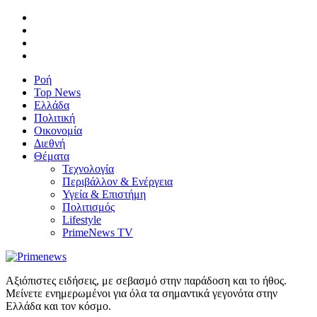
Ροή
Top News
Ελλάδα
Πολιτική
Οικονομία
Διεθνή
Θέματα
Τεχνολογία
Περιβάλλον & Ενέργεια
Υγεία & Επιστήμη
Πολιτισμός
Lifestyle
PrimeNews TV
Αξιόπιστες ειδήσεις, με σεβασμό στην παράδοση και το ήθος.
Μείνετε ενημερωμένοι για όλα τα σημαντικά γεγονότα στην
Ελλάδα και τον κόσμο.