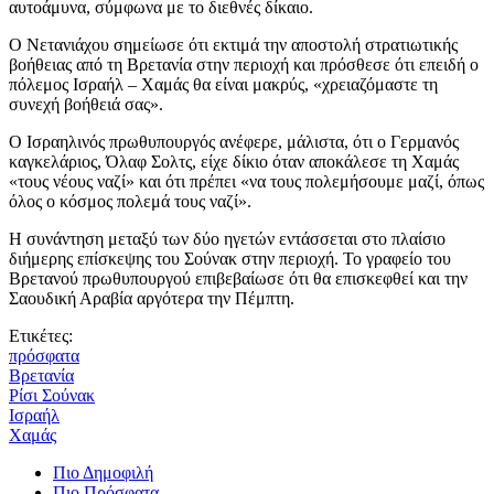
αυτοάμυνα, σύμφωνα με το διεθνές δίκαιο.
Ο Νετανιάχου σημείωσε ότι εκτιμά την αποστολή στρατιωτικής
βοήθειας από τη Βρετανία στην περιοχή και πρόσθεσε ότι επειδή ο
πόλεμος Ισραήλ – Χαμάς θα είναι μακρύς, «χρειαζόμαστε τη
συνεχή βοήθειά σας».
Ο Ισραηλινός πρωθυπουργός ανέφερε, μάλιστα, ότι ο Γερμανός
καγκελάριος, Όλαφ Σολτς, είχε δίκιο όταν αποκάλεσε τη Χαμάς
«τους νέους ναζί» και ότι πρέπει «να τους πολεμήσουμε μαζί, όπως
όλος ο κόσμος πολεμά τους ναζί».
Η συνάντηση μεταξύ των δύο ηγετών εντάσσεται στο πλαίσιο
διήμερης επίσκεψης του Σούνακ στην περιοχή. Το γραφείο του
Βρετανού πρωθυπουργού επιβεβαίωσε ότι θα επισκεφθεί και την
Σαουδική Αραβία αργότερα την Πέμπτη.
Ετικέτες:
πρόσφατα
Βρετανία
Ρίσι Σούνακ
Ισραήλ
Χαμάς
Πιο Δημοφιλή
Πιο Πρόσφατα