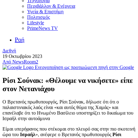
Τεχνολογία
Περιβάλλον & Ενέργεια
Υγεία & Επιστήμη
Πολιτισμός
Lifestyle
PrimeNews TV
Ροή
Διεθνή
19 Οκτωβρίου 2023
Από
NewsRoom2
Ενεργοποίηση ως προτιμώμενη πηγή στην Google
Ρίσι Σούνακ: «Θέλουμε να νικήσετε» είπε
στον Νετανιάχου
Ο Βρετανός πρωθυπουργός, Ρίσι Σούνακ, δήλωσε ότι ότι ο
παλαιστινιακός λαός είναι «και αυτός θύμα της Χαμάς» και
επανέλαβε ότι το Ηνωμένο Βασίλειο υποστηρίζει το δικαίωμα του
Ισραήλ στην αυτοάμυνα
Είμαι υπερήφανος που στέκομαι στο πλευρό σας στην πιο σκοτεινή
ώρα του
Ισραήλ
», ανέφερε ο Βρετανός πρωθυπουργός
Ρίσι