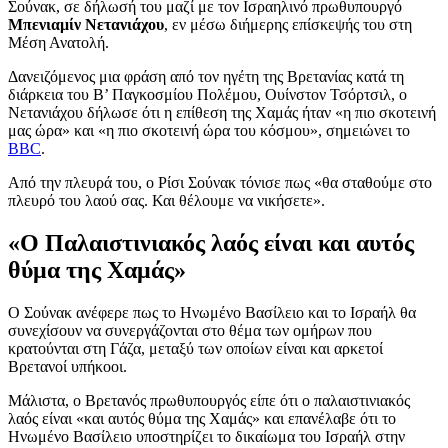
Σούνακ, σε δήλωσή του μαζί με τον Ισραηλινό πρωθυπουργό
Μπενιαμίν Νετανιάχου
, εν μέσω διήμερης επίσκεψής του στη
Μέση Ανατολή.
Δανειζόμενος μια φράση από τον ηγέτη της Βρετανίας κατά τη
διάρκεια του Β’ Παγκοσμίου Πολέμου, Ουίνστον Τσόρτσιλ, ο
Νετανιάχου δήλωσε ότι η επίθεση της Χαμάς ήταν «η πιο σκοτεινή
μας ώρα» και «η πιο σκοτεινή ώρα του κόσμου», σημειώνει το
BBC
.
Από την πλευρά του, ο Ρίσι Σούνακ τόνισε πως «θα σταθούμε στο
πλευρό του λαού σας. Και θέλουμε να νικήσετε».
«Ο Παλαιστινιακός λαός είναι και αυτός
θύμα της Χαμάς»
Ο Σούνακ ανέφερε πως το Ηνωμένο Βασίλειο και το Ισραήλ θα
συνεχίσουν να συνεργάζονται στο θέμα των ομήρων που
κρατούνται στη Γάζα, μεταξύ των οποίων είναι και αρκετοί
Βρετανοί υπήκοοι.
Μάλιστα, ο Βρετανός πρωθυπουργός είπε ότι ο παλαιστινιακός
λαός είναι «και αυτός θύμα της Χαμάς» και επανέλαβε ότι το
Ηνωμένο Βασίλειο υποστηρίζει το δικαίωμα του Ισραήλ στην