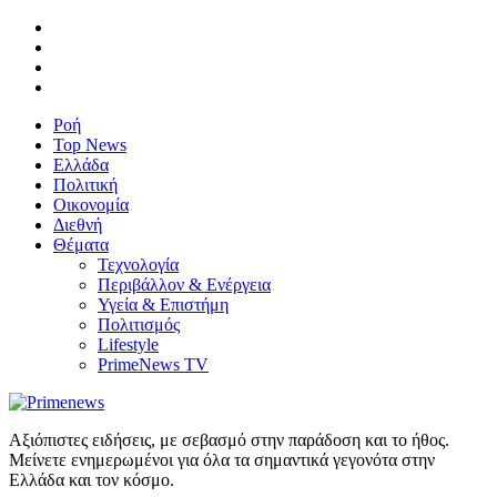
Ροή
Top News
Ελλάδα
Πολιτική
Οικονομία
Διεθνή
Θέματα
Τεχνολογία
Περιβάλλον & Ενέργεια
Υγεία & Επιστήμη
Πολιτισμός
Lifestyle
PrimeNews TV
Αξιόπιστες ειδήσεις, με σεβασμό στην παράδοση και το ήθος.
Μείνετε ενημερωμένοι για όλα τα σημαντικά γεγονότα στην
Ελλάδα και τον κόσμο.