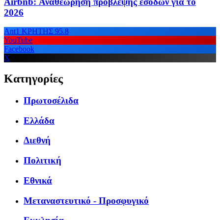
Airbnb: Αναθεώρηση πρόβλεψης εσόδων για το
2026
Ant1 ΚΡΗΤΗΣ 95.8
YouTube
Facebook
X
Κατηγορίες
Πρωτοσέλιδα
Ελλάδα
Διεθνή
Πολιτική
Εθνικά
Μεταναστευτικό - Προσφυγικό