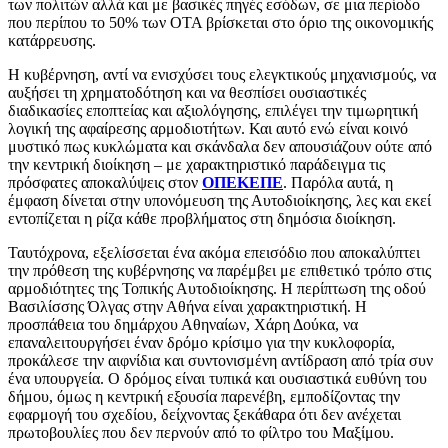
των πολιτών αλλά και με βασικές πηγές εσόδων, σε μια περίοδο
που περίπου το 50% των ΟΤΑ βρίσκεται στο όριο της οικονομικής
κατάρρευσης.
Η κυβέρνηση, αντί να ενισχύσει τους ελεγκτικούς μηχανισμούς, να
αυξήσει τη χρηματοδότηση και να θεσπίσει ουσιαστικές
διαδικασίες εποπτείας και αξιολόγησης, επιλέγει την τιμωρητική
λογική της αφαίρεσης αρμοδιοτήτων. Και αυτό ενώ είναι κοινό
μυστικό πως κυκλώματα και σκάνδαλα δεν απουσιάζουν ούτε από
την κεντρική διοίκηση – με χαρακτηριστικό παράδειγμα τις
πρόσφατες αποκαλύψεις στον
ΟΠΕΚΕΠΕ
. Παρόλα αυτά, η
έμφαση δίνεται στην υπονόμευση της Αυτοδιοίκησης, λες και εκεί
εντοπίζεται η ρίζα κάθε προβλήματος στη δημόσια διοίκηση.
Ταυτόχρονα, εξελίσσεται ένα ακόμα επεισόδιο που αποκαλύπτει
την πρόθεση της κυβέρνησης να παρέμβει με επιθετικό τρόπο στις
αρμοδιότητες της Τοπικής Αυτοδιοίκησης. Η περίπτωση της οδού
Βασιλίσσης Όλγας στην Αθήνα είναι χαρακτηριστική. Η
προσπάθεια του δημάρχου Αθηναίων, Χάρη Δούκα, να
επαναλειτουργήσει έναν δρόμο κρίσιμο για την κυκλοφορία,
προκάλεσε την αιφνίδια και συντονισμένη αντίδραση από τρία συν
ένα υπουργεία. Ο δρόμος είναι τυπικά και ουσιαστικά ευθύνη του
δήμου, όμως η κεντρική εξουσία παρενέβη, εμποδίζοντας την
εφαρμογή του σχεδίου, δείχνοντας ξεκάθαρα ότι δεν ανέχεται
πρωτοβουλίες που δεν περνούν από το φίλτρο του Μαξίμου.