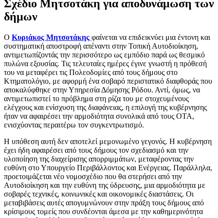
Σχέδιο Μητσοτάκη για αποδυνάμωση των
δήμων
Ο
Κυριάκος Μητσοτάκης
φαίνεται να επιδεικνύει μια έντονη και
συστηματική αποστροφή απέναντι στην Τοπική Αυτοδιοίκηση,
αντιμετωπίζοντάς την περισσότερο ως εμπόδιο παρά ως θεσμικό
πυλώνα εξουσίας. Τις τελευταίες ημέρες έγινε γνωστή η πρόθεσή
του να μεταφέρει τις Πολεοδομίες από τους δήμους στο
Κτηματολόγιο, με αφορμή ένα σοβαρό περιστατικό διαφθοράς που
αποκαλύφθηκε στην Υπηρεσία Δόμησης Ρόδου. Αντί, όμως, να
αντιμετωπιστεί το πρόβλημα στη ρίζα του με στοχευμένους
ελέγχους και ενίσχυση της διαφάνειας, η επιλογή της κυβέρνησης
ήταν να αφαιρέσει την αρμοδιότητα συνολικά από τους ΟΤΑ,
ενισχύοντας περαιτέρω τον συγκεντρωτισμό.
Η υπόθεση αυτή δεν αποτελεί μεμονωμένο γεγονός. Η κυβέρνηση
έχει ήδη αφαιρέσει από τους δήμους τον σχεδιασμό και την
υλοποίηση της διαχείρισης απορριμμάτων, μεταφέροντας την
ευθύνη στο Υπουργείο Περιβάλλοντος και Ενέργειας. Παράλληλα,
προετοιμάζεται νέο νομοσχέδιο που θα στερήσει από την
Αυτοδιοίκηση και την ευθύνη της ύδρευσης, μια αρμοδιότητα με
σοβαρές τεχνικές, κοινωνικές και οικονομικές διαστάσεις. Οι
μεταβιβάσεις αυτές απογυμνώνουν στην πράξη τους δήμους από
κρίσιμους τομείς που συνδέονται άμεσα με την καθημερινότητα