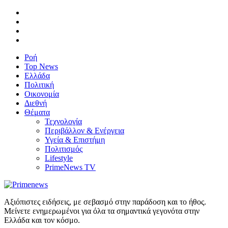
Ροή
Top News
Ελλάδα
Πολιτική
Οικονομία
Διεθνή
Θέματα
Τεχνολογία
Περιβάλλον & Ενέργεια
Υγεία & Επιστήμη
Πολιτισμός
Lifestyle
PrimeNews TV
Αξιόπιστες ειδήσεις, με σεβασμό στην παράδοση και το ήθος.
Μείνετε ενημερωμένοι για όλα τα σημαντικά γεγονότα στην
Ελλάδα και τον κόσμο.