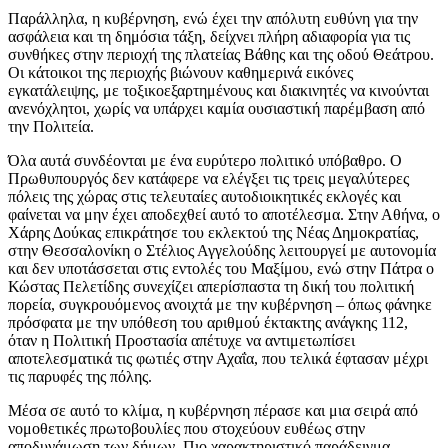
Παράλληλα, η κυβέρνηση, ενώ έχει την απόλυτη ευθύνη για την
ασφάλεια και τη δημόσια τάξη, δείχνει πλήρη αδιαφορία για τις
συνθήκες στην περιοχή της πλατείας Βάθης και της οδού Θεάτρου.
Οι κάτοικοι της περιοχής βιώνουν καθημερινά εικόνες
εγκατάλειψης, με τοξικοεξαρτημένους και διακινητές να κινούνται
ανενόχλητοι, χωρίς να υπάρχει καμία ουσιαστική παρέμβαση από
την Πολιτεία.
Όλα αυτά συνδέονται με ένα ευρύτερο πολιτικό υπόβαθρο. Ο
Πρωθυπουργός δεν κατάφερε να ελέγξει τις τρεις μεγαλύτερες
πόλεις της χώρας στις τελευταίες αυτοδιοικητικές εκλογές και
φαίνεται να μην έχει αποδεχθεί αυτό το αποτέλεσμα. Στην Αθήνα, ο
Χάρης Δούκας επικράτησε του εκλεκτού της Νέας Δημοκρατίας,
στην Θεσσαλονίκη ο Στέλιος Αγγελούδης λειτουργεί με αυτονομία
και δεν υποτάσσεται στις εντολές του Μαξίμου, ενώ στην Πάτρα ο
Κώστας Πελετίδης συνεχίζει απερίσπαστα τη δική του πολιτική
πορεία, συγκρουόμενος ανοιχτά με την κυβέρνηση – όπως φάνηκε
πρόσφατα με την υπόθεση του αριθμού έκτακτης ανάγκης 112,
όταν η Πολιτική Προστασία απέτυχε να αντιμετωπίσει
αποτελεσματικά τις φωτιές στην Αχαΐα, που τελικά έφτασαν μέχρι
τις παρυφές της πόλης.
Μέσα σε αυτό το κλίμα, η κυβέρνηση πέρασε και μια σειρά από
νομοθετικές πρωτοβουλίες που στοχεύουν ευθέως στην
αποδυνάμωση των δήμων. Πιο χαρακτηριστικό παράδειγμα