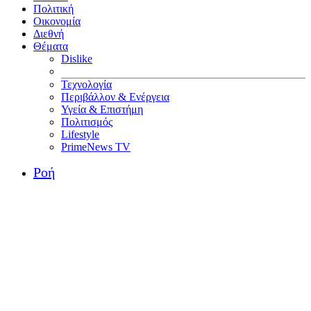
Πολιτική
Οικονομία
Διεθνή
Θέματα
Dislike
Τεχνολογία
Περιβάλλον & Ενέργεια
Υγεία & Επιστήμη
Πολιτισμός
Lifestyle
PrimeNews TV
Ροή