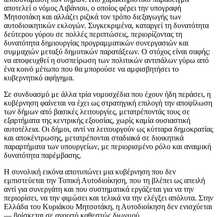
αποτελεί ο νόμος Λιβάνιου, ο οποίος φέρει την υπογραφή
Μητσοτάκη και αλλάζει ριζικά τον τρόπο διεξαγωγής των
αυτοδιοικητικών εκλογών. Συγκεκριμένα, καταργεί τη δυνατότητα
δεύτερου γύρου σε πολλές περιπτώσεις, περιορίζοντας τη
δυνατότητα δημιουργίας προγραμματικών συνεργασιών και
συμμαχιών μεταξύ δημοτικών παρατάξεων. Ο στόχος είναι σαφής:
να αποφευχθεί η συσπείρωση των πολιτικών αντιπάλων γύρω από
ένα κοινό μέτωπο που θα μπορούσε να αμφισβητήσει το
κυβερνητικό αφήγημα.
Σε συνδυασμό με άλλα τρία νομοσχέδια που έχουν ήδη περάσει, η
κυβέρνηση φαίνεται να έχει ως στρατηγική επιλογή την αποψίλωση
των δήμων από βασικές λειτουργίες, μετατρέποντάς τους σε
εξαρτήματα της κεντρικής εξουσίας, χωρίς καμία ουσιαστική
αυτοτέλεια. Οι δήμοι, αντί να λειτουργούν ως κύτταρα δημοκρατίας
και αποκέντρωσης, μετατρέπονται σταδιακά σε διοικητικά
παραρτήματα των υπουργείων, με περιορισμένο ρόλο και αναιμική
δυνατότητα παρέμβασης.
Η συνολική εικόνα αποτυπώνει μια κυβέρνηση που δεν
εμπιστεύεται την Τοπική Αυτοδιοίκηση, που τη βλέπει ως απειλή
αντί για συνεργάτη και που συστηματικά εργάζεται για να την
περιορίσει, να την φιμώσει και τελικά να την ελέγξει απόλυτα. Στην
Ελλάδα του Κυριάκου Μητσοτάκη, η Αυτοδιοίκηση δεν ενισχύεται
— βρίσκεται σε ανοιχτό καθεστώς διωγμού.