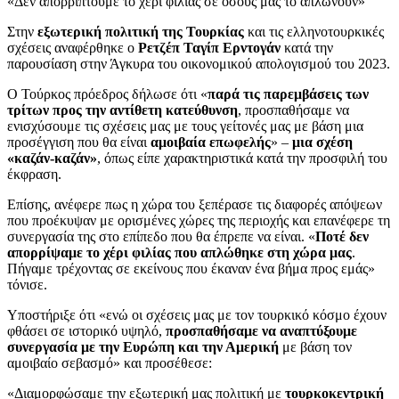
«Δεν απορρίπτουμε το χέρι φιλίας σε όσους μας το απλώνουν»
Στην
εξωτερική πολιτική της Τουρκίας
και τις ελληνοτουρκικές
σχέσεις αναφέρθηκε ο
Ρετζέπ Ταγίπ Ερντογάν
κατά την
παρουσίαση στην Άγκυρα του οικονομικού απολογισμού του 2023.
Ο Τούρκος πρόεδρος δήλωσε ότι «
παρά τις παρεμβάσεις των
τρίτων προς την αντίθετη κατεύθυνση
, προσπαθήσαμε να
ενισχύσουμε τις σχέσεις μας με τους γείτονές μας με βάση μια
προσέγγιση που θα είναι
αμοιβαία επωφελής
» –
μια σχέση
«καζάν-καζάν»
, όπως είπε χαρακτηριστικά κατά την προσφιλή του
έκφραση.
Επίσης, ανέφερε πως η χώρα του ξεπέρασε τις διαφορές απόψεων
που προέκυψαν με ορισμένες χώρες της περιοχής και επανέφερε τη
συνεργασία της στο επίπεδο που θα έπρεπε να είναι. «
Ποτέ δεν
απορρίψαμε το χέρι φιλίας που απλώθηκε στη χώρα μας
.
Πήγαμε τρέχοντας σε εκείνους που έκαναν ένα βήμα προς εμάς»
τόνισε.
Υποστήριξε ότι «ενώ οι σχέσεις μας με τον τουρκικό κόσμο έχουν
φθάσει σε ιστορικό υψηλό,
προσπαθήσαμε να αναπτύξουμε
συνεργασία με την Ευρώπη και την Αμερική
με βάση τον
αμοιβαίο σεβασμό» και προσέθεσε:
«Διαμορφώσαμε την εξωτερική μας πολιτική με
τουρκοκεντρική