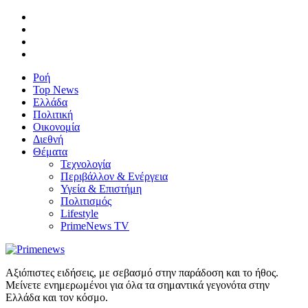
Ροή
Top News
Ελλάδα
Πολιτική
Οικονομία
Διεθνή
Θέματα
Τεχνολογία
Περιβάλλον & Ενέργεια
Υγεία & Επιστήμη
Πολιτισμός
Lifestyle
PrimeNews TV
Αξιόπιστες ειδήσεις, με σεβασμό στην παράδοση και το ήθος.
Μείνετε ενημερωμένοι για όλα τα σημαντικά γεγονότα στην
Ελλάδα και τον κόσμο.