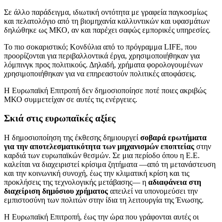
Σε άλλο παράδειγμα, ιδιωτική οντότητα με γραφεία παγκοσμίως
και πελατολόγιο από τη βιομηχανία καλλυντικών και υφασμάτων
δηλώθηκε ως ΜΚΟ, αν και παρέχει σαφώς εμπορικές υπηρεσίες.
Το πιο σοκαριστικό; Κονδύλια από το πρόγραμμα LIFE, που
προορίζονται για περιβαλλοντικά έργα, χρησιμοποιήθηκαν για
λόμπινγκ προς πολιτικούς. Δηλαδή, χρήματα φορολογουμένων
χρησιμοποιήθηκαν για να επηρεαστούν πολιτικές αποφάσεις.
Η Ευρωπαϊκή Επιτροπή δεν δημοσιοποίησε ποτέ ποιες ακριβώς
ΜΚΟ συμμετείχαν σε αυτές τις ενέργειες.
Σκιά στις ευρωπαϊκές αξίες
Η δημοσιοποίηση της έκθεσης δημιουργεί
σοβαρά ερωτήματα
για την αποτελεσματικότητα των μηχανισμών εποπτείας
στην
καρδιά των ευρωπαϊκών θεσμών. Σε μια περίοδο όπου η Ε.Ε.
καλείται να διαχειριστεί κρίσιμα ζητήματα —από τη μετανάστευση
και την κοινωνική συνοχή, έως την κλιματική κρίση και τις
προκλήσεις της τεχνολογικής μετάβασης— η
αδιαφάνεια στη
διαχείριση δημόσιου χρήματος
απειλεί να υπονομεύσει την
εμπιστοσύνη των πολιτών στην ίδια τη λειτουργία της Ένωσης.
Η Ευρωπαϊκή Επιτροπή, έως την ώρα που γράφονται αυτές οι