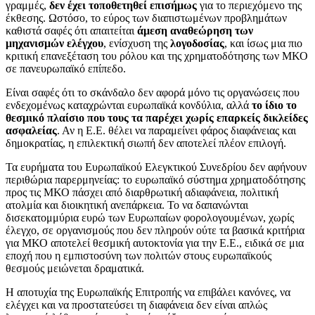
γραμμές,
δεν έχει τοποθετηθεί επισήμως
για το περιεχόμενο της
έκθεσης. Ωστόσο, το εύρος των διαπιστωμένων προβλημάτων
καθιστά σαφές ότι απαιτείται
άμεση αναθεώρηση των
μηχανισμών ελέγχου
, ενίσχυση της
λογοδοσίας
, και ίσως μια πιο
κριτική επανεξέταση του ρόλου και της χρηματοδότησης των ΜΚΟ
σε πανευρωπαϊκό επίπεδο.
Είναι σαφές ότι το σκάνδαλο δεν αφορά μόνο τις οργανώσεις που
ενδεχομένως καταχρώνται ευρωπαϊκά κονδύλια, αλλά
το ίδιο το
θεσμικό πλαίσιο που τους τα παρέχει χωρίς επαρκείς δικλείδες
ασφαλείας
. Αν η Ε.Ε. θέλει να παραμείνει φάρος διαφάνειας και
δημοκρατίας, η επιλεκτική σιωπή δεν αποτελεί πλέον επιλογή.
Τα ευρήματα του Ευρωπαϊκού Ελεγκτικού Συνεδρίου δεν αφήνουν
περιθώρια παρερμηνείας: το ευρωπαϊκό σύστημα χρηματοδότησης
προς τις ΜΚΟ πάσχει από διαρθρωτική αδιαφάνεια, πολιτική
ατολμία και διοικητική ανεπάρκεια. Το να δαπανώνται
δισεκατομμύρια ευρώ των Ευρωπαίων φορολογουμένων, χωρίς
έλεγχο, σε οργανισμούς που δεν πληρούν ούτε τα βασικά κριτήρια
για ΜΚΟ αποτελεί θεσμική αυτοκτονία για την Ε.Ε., ειδικά σε μια
εποχή που η εμπιστοσύνη των πολιτών στους ευρωπαϊκούς
θεσμούς μειώνεται δραματικά.
Η αποτυχία της Ευρωπαϊκής Επιτροπής να επιβάλει κανόνες, να
ελέγχει και να προστατεύσει τη διαφάνεια δεν είναι απλώς