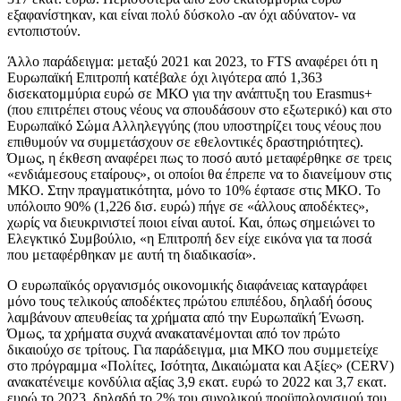
εξαφανίστηκαν, και είναι πολύ δύσκολο -αν όχι αδύνατον- να
εντοπιστούν.
Άλλο παράδειγμα: μεταξύ 2021 και 2023, το FTS αναφέρει ότι η
Ευρωπαϊκή Επιτροπή κατέβαλε όχι λιγότερα από 1,363
δισεκατομμύρια ευρώ σε ΜΚΟ για την ανάπτυξη του Erasmus+
(που επιτρέπει στους νέους να σπουδάσουν στο εξωτερικό) και στο
Ευρωπαϊκό Σώμα Αλληλεγγύης (που υποστηρίζει τους νέους που
επιθυμούν να συμμετάσχουν σε εθελοντικές δραστηριότητες).
Όμως, η έκθεση αναφέρει πως το ποσό αυτό μεταφέρθηκε σε τρεις
«ενδιάμεσους εταίρους», οι οποίοι θα έπρεπε να το διανείμουν στις
ΜΚΟ. Στην πραγματικότητα, μόνο το 10% έφτασε στις ΜΚΟ. Το
υπόλοιπο 90% (1,226 δισ. ευρώ) πήγε σε «άλλους αποδέκτες»,
χωρίς να διευκρινιστεί ποιοι είναι αυτοί. Και, όπως σημειώνει το
Ελεγκτικό Συμβούλιο, «η Επιτροπή δεν είχε εικόνα για τα ποσά
που μεταφέρθηκαν με αυτή τη διαδικασία».
Ο ευρωπαϊκός οργανισμός οικονομικής διαφάνειας καταγράφει
μόνο τους τελικούς αποδέκτες πρώτου επιπέδου, δηλαδή όσους
λαμβάνουν απευθείας τα χρήματα από την Ευρωπαϊκή Ένωση.
Όμως, τα χρήματα συχνά ανακατανέμονται από τον πρώτο
δικαιούχο σε τρίτους. Για παράδειγμα, μια ΜΚΟ που συμμετείχε
στο πρόγραμμα «Πολίτες, Ισότητα, Δικαιώματα και Αξίες» (CERV)
ανακατένειμε κονδύλια αξίας 3,9 εκατ. ευρώ το 2022 και 3,7 εκατ.
ευρώ το 2023, δηλαδή το 2% του συνολικού προϋπολογισμού του