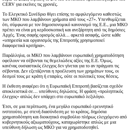
CERV για εκείνες τις χρονιές.
Το Ελεγκτικό Συνέδριο θίγει επίσης το αμφιλεγόμενο καθεστώς
των ΜΚΟ που λαμβάνουν χρήματα από τους «27». Υπενθυμίζεται
ότι, σύμφωνα με τον δημοσιονομικό κανονισμό της Ε.Ε., μια ΜΚΟ
πρέπει να είναι μη κερδοσκοπική και ανεξάρτητη από τις δημόσιες
Αρχές. Ένας σαφής ορισμός αλλά… αρκετά ασαφής, ώστε κάθε
«υπηρεσία και οργανισμός της Επιτροπής χρησιμοποιεί
διαφορετικά κριτήρια».
Παράλληλα, οι ΜΚΟ που λαμβάνουν ευρωπαϊκή χρηματοδότηση
οφείλουν να σέβονται τις θεμελιώδεις αξίες της Ε.Ε. Όμως,
κανένας ουσιαστικός έλεγχος δεν γίνεται για το αν πράγματι τις
σέβονται. Δεν εξετάζονται η προέλευση των χρημάτων τους, οι
δεσμοί τους με κράτη ή εταιρίες, ούτε οι πολιτικές τους θέσεις.
Η έκθεση αναφέρει ότι η Ευρωπαϊκή Επιτροπή βασίζεται σχεδόν
αποκλειστικά σε… υπεύθυνες δηλώσεις. Η φράση «προληπτικός
έλεγχος» απλώς δεν υπάρχει στο ευρωπαϊκό λεξιλόγιο.
Έτσι, σε μια περίπτωση, ένα μεγάλο ευρωπαϊκό ερευνητικό
ινστιτούτο, με στενή διασύνδεση με το κράτος, δημόσια
χρηματοδότηση και διοικητικό συμβούλιο πλήρως ελεγχόμενο από
κυβερνητικούς αξιωματούχους, καταχωρίστηκε απλώς με μια
υπεύθυνη δήλωση ως ΜΚΟ για να χρηματοδοτηθεί.