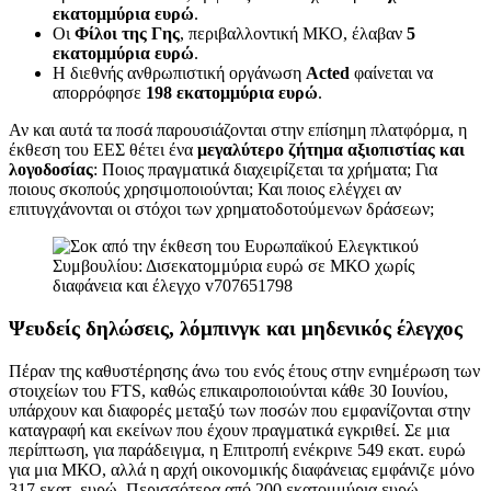
εκατομμύρια ευρώ
.
Οι
Φίλοι της Γης
, περιβαλλοντική ΜΚΟ, έλαβαν
5
εκατομμύρια ευρώ
.
Η διεθνής ανθρωπιστική οργάνωση
Acted
φαίνεται να
απορρόφησε
198 εκατομμύρια ευρώ
.
Αν και αυτά τα ποσά παρουσιάζονται στην επίσημη πλατφόρμα, η
έκθεση του ΕΕΣ θέτει ένα
μεγαλύτερο ζήτημα αξιοπιστίας και
λογοδοσίας
: Ποιος πραγματικά διαχειρίζεται τα χρήματα; Για
ποιους σκοπούς χρησιμοποιούνται; Και ποιος ελέγχει αν
επιτυγχάνονται οι στόχοι των χρηματοδοτούμενων δράσεων;
Ψευδείς δηλώσεις, λόμπινγκ και μηδενικός έλεγχος
Πέραν της καθυστέρησης άνω του ενός έτους στην ενημέρωση των
στοιχείων του FTS, καθώς επικαιροποιούνται κάθε 30 Ιουνίου,
υπάρχουν και διαφορές μεταξύ των ποσών που εμφανίζονται στην
καταγραφή και εκείνων που έχουν πραγματικά εγκριθεί. Σε μια
περίπτωση, για παράδειγμα, η Επιτροπή ενέκρινε 549 εκατ. ευρώ
για μια ΜΚΟ, αλλά η αρχή οικονομικής διαφάνειας εμφάνιζε μόνο
317 εκατ. ευρώ. Περισσότερα από 200 εκατομμύρια ευρώ