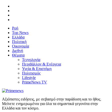
Ροή
Top News
Ελλάδα
Πολιτική
Οικονομία
Διεθνή
Θέματα
Τεχνολογία
Περιβάλλον & Ενέργεια
Υγεία & Επιστήμη
Πολιτισμός
Lifestyle
PrimeNews TV
Αξιόπιστες ειδήσεις, με σεβασμό στην παράδοση και το ήθος.
Μείνετε ενημερωμένοι για όλα τα σημαντικά γεγονότα στην
Ελλάδα και τον κόσμο.