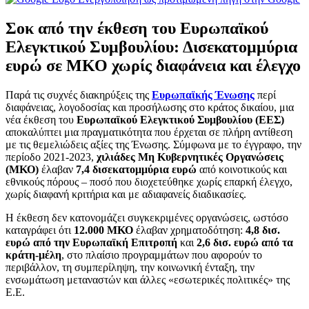
Σοκ από την έκθεση του Ευρωπαϊκού
Ελεγκτικού Συμβουλίου: Δισεκατομμύρια
ευρώ σε ΜΚΟ χωρίς διαφάνεια και έλεγχο
Παρά τις συχνές διακηρύξεις της
Ευρωπαϊκής Ένωσης
περί
διαφάνειας, λογοδοσίας και προσήλωσης στο κράτος δικαίου, μια
νέα έκθεση του
Ευρωπαϊκού Ελεγκτικού Συμβουλίου (ΕΕΣ)
αποκαλύπτει μια πραγματικότητα που έρχεται σε πλήρη αντίθεση
με τις θεμελιώδεις αξίες της Ένωσης. Σύμφωνα με το έγγραφο, την
περίοδο 2021-2023,
χιλιάδες Μη Κυβερνητικές Οργανώσεις
(ΜΚΟ)
έλαβαν
7,4 δισεκατομμύρια ευρώ
από κοινοτικούς και
εθνικούς πόρους – ποσό που διοχετεύθηκε χωρίς επαρκή έλεγχο,
χωρίς διαφανή κριτήρια και με αδιαφανείς διαδικασίες.
Η έκθεση δεν κατονομάζει συγκεκριμένες οργανώσεις, ωστόσο
καταγράφει ότι
12.000 ΜΚΟ
έλαβαν χρηματοδότηση:
4,8 δισ.
ευρώ από την Ευρωπαϊκή Επιτροπή
και
2,6 δισ. ευρώ από τα
κράτη-μέλη
, στο πλαίσιο προγραμμάτων που αφορούν το
περιβάλλον, τη συμπερίληψη, την κοινωνική ένταξη, την
ενσωμάτωση μεταναστών και άλλες «εσωτερικές πολιτικές» της
Ε.Ε.