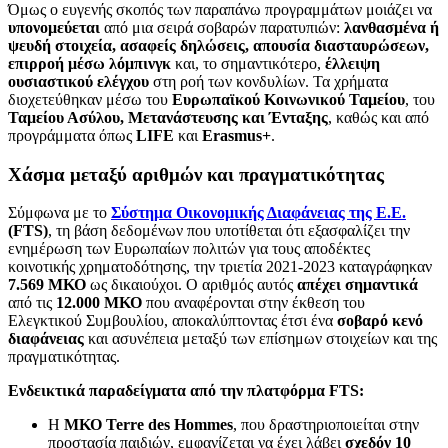
Όμως ο ευγενής σκοπός των παραπάνω προγραμμάτων μοιάζει να
υπονομεύεται
από μια σειρά σοβαρών παρατυπιών:
λανθασμένα ή
ψευδή στοιχεία, ασαφείς δηλώσεις, απουσία διασταυρώσεων,
επιρροή μέσω λόμπινγκ
και, το σημαντικότερο,
έλλειψη
ουσιαστικού ελέγχου
στη ροή των κονδυλίων. Τα χρήματα
διοχετεύθηκαν μέσω του
Ευρωπαϊκού Κοινωνικού Ταμείου
, του
Ταμείου Ασύλου, Μετανάστευσης και Ένταξης
, καθώς και από
προγράμματα όπως
LIFE
και
Erasmus+
.
Χάσμα μεταξύ αριθμών και πραγματικότητας
Σύμφωνα με το
Σύστημα Οικονομικής Διαφάνειας της Ε.Ε.
(FTS)
, τη βάση δεδομένων που υποτίθεται ότι εξασφαλίζει την
ενημέρωση των Ευρωπαίων πολιτών για τους αποδέκτες
κοινοτικής χρηματοδότησης, την τριετία 2021-2023 καταγράφηκαν
7.569 ΜΚΟ
ως δικαιούχοι. Ο αριθμός αυτός
απέχει σημαντικά
από τις
12.000 ΜΚΟ
που αναφέρονται στην έκθεση του
Ελεγκτικού Συμβουλίου, αποκαλύπτοντας έτσι ένα
σοβαρό κενό
διαφάνειας
και ασυνέπεια μεταξύ των επίσημων στοιχείων και της
πραγματικότητας.
Ενδεικτικά παραδείγματα από την πλατφόρμα FTS:
Η
ΜΚΟ Terre des Hommes
, που δραστηριοποιείται στην
προστασία παιδιών, εμφανίζεται να έχει λάβει
σχεδόν 10