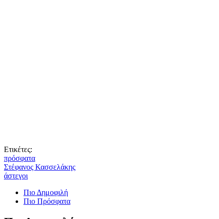
Ετικέτες:
πρόσφατα
Στέφανος Κασσελάκης
άστεγοι
Πιο Δημοφιλή
Πιο Πρόσφατα