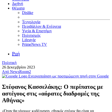
Διεθνή
Θέματα
Dislike
Τεχνολογία
Περιβάλλον & Ενέργεια
Υγεία & Επιστήμη
Πολιτισμός
Lifestyle
PrimeNews TV
Ροή
Πολιτική
26 Δεκεμβρίου 2023
Από
NewsRoom2
Ενεργοποίηση ως προτιμώμενη πηγή στην Google
Στέφανος Κασσελάκης: Ο περίπατος με
αστέγους στις «αόρατες διαδρομές της
Αθήνας»
«Όταν θα γίνουμε κυβέρνηση, εθνικός στόχος θα είναι να