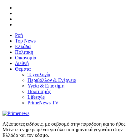
Ροή
Top News
Ελλάδα
Πολιτική
Οικονομία
Διεθνή
Θέματα
Τεχνολογία
Περιβάλλον & Ενέργεια
Υγεία & Επιστήμη
Πολιτισμός
Lifestyle
PrimeNews TV
Αξιόπιστες ειδήσεις, με σεβασμό στην παράδοση και το ήθος.
Μείνετε ενημερωμένοι για όλα τα σημαντικά γεγονότα στην
Ελλάδα και τον κόσμο.