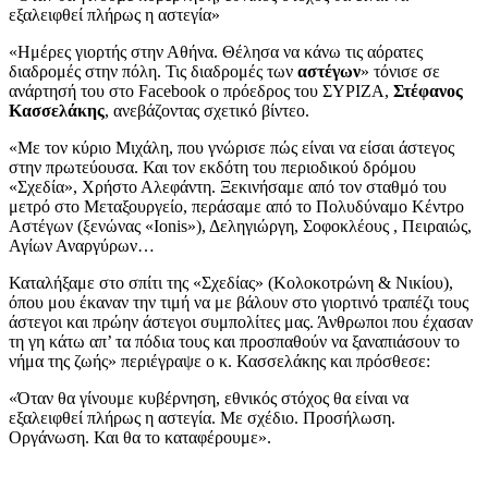
εξαλειφθεί πλήρως η αστεγία»
«Ημέρες γιορτής στην Αθήνα. Θέλησα να κάνω τις αόρατες
διαδρομές στην πόλη. Τις διαδρομές των
αστέγων
» τόνισε σε
ανάρτησή του στο Facebook ο πρόεδρος του ΣΥΡΙΖΑ,
Στέφανος
Κασσελάκης
, ανεβάζοντας σχετικό βίντεο.
«Με τον κύριο Μιχάλη, που γνώρισε πώς είναι να είσαι άστεγος
στην πρωτεύουσα. Και τον εκδότη του περιοδικού δρόμου
«Σχεδία», Χρήστο Αλεφάντη. Ξεκινήσαμε από τον σταθμό του
μετρό στο Μεταξουργείο, περάσαμε από το Πολυδύναμο Κέντρο
Αστέγων (ξενώνας «Ionis»), Δεληγιώργη, Σοφοκλέους , Πειραιώς,
Αγίων Αναργύρων…
Καταλήξαμε στο σπίτι της «Σχεδίας» (Κολοκοτρώνη & Νικίου),
όπου μου έκαναν την τιμή να με βάλουν στο γιορτινό τραπέζι τους
άστεγοι και πρώην άστεγοι συμπολίτες μας. Άνθρωποι που έχασαν
τη γη κάτω απ’ τα πόδια τους και προσπαθούν να ξαναπιάσουν το
νήμα της ζωής» περιέγραψε ο κ. Κασσελάκης και πρόσθεσε:
«Όταν θα γίνουμε κυβέρνηση, εθνικός στόχος θα είναι να
εξαλειφθεί πλήρως η αστεγία. Με σχέδιο. Προσήλωση.
Οργάνωση. Και θα το καταφέρουμε».