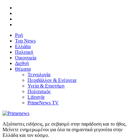
Ροή
Top News
Ελλάδα
Πολιτική
Οικονομία
Διεθνή
Θέματα
Τεχνολογία
Περιβάλλον & Ενέργεια
Υγεία & Επιστήμη
Πολιτισμός
Lifestyle
PrimeNews TV
Αξιόπιστες ειδήσεις, με σεβασμό στην παράδοση και το ήθος.
Μείνετε ενημερωμένοι για όλα τα σημαντικά γεγονότα στην
Ελλάδα και τον κόσμο.