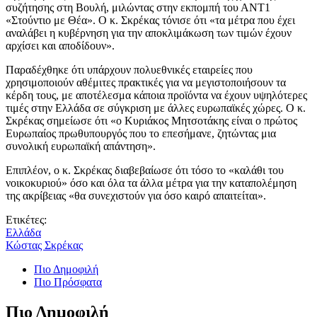
συζήτησης στη Βουλή, μιλώντας στην εκπομπή του ΑΝΤ1
«Στούντιο με Θέα». Ο κ. Σκρέκας τόνισε ότι «τα μέτρα που έχει
αναλάβει η κυβέρνηση για την αποκλιμάκωση των τιμών έχουν
αρχίσει και αποδίδουν».
Παραδέχθηκε ότι υπάρχουν πολυεθνικές εταιρείες που
χρησιμοποιούν αθέμιτες πρακτικές για να μεγιστοποιήσουν τα
κέρδη τους, με αποτέλεσμα κάποια προϊόντα να έχουν υψηλότερες
τιμές στην Ελλάδα σε σύγκριση με άλλες ευρωπαϊκές χώρες. Ο κ.
Σκρέκας σημείωσε ότι «ο Κυριάκος Μητσοτάκης είναι ο πρώτος
Ευρωπαίος πρωθυπουργός που το επεσήμανε, ζητώντας μια
συνολική ευρωπαϊκή απάντηση».
Επιπλέον, ο κ. Σκρέκας διαβεβαίωσε ότι τόσο το «καλάθι του
νοικοκυριού» όσο και όλα τα άλλα μέτρα για την καταπολέμηση
της ακρίβειας «θα συνεχιστούν για όσο καιρό απαιτείται».
Ετικέτες:
Ελλάδα
Κώστας Σκρέκας
Πιο Δημοφιλή
Πιο Πρόσφατα
Πιο Δημοφιλή