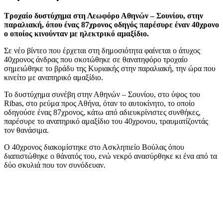
Τροχαίο δυστύχημα στη Λεωφόρο Αθηνών – Σουνίου, στην
παραλιακή, όπου ένας 87χρονος οδηγός παρέσυρε έναν 40χρονο
ο οποίος κινούνταν με ηλεκτρικό αμαξίδιο.
Σε νέο βίντεο που έρχεται στη δημοσιότητα φαίνεται ο άτυχος
40χρονος άνδρας που σκοτώθηκε σε θανατηφόρο τροχαίο
σημειώθηκε το βράδυ της Κυριακής στην παραλιακή, την ώρα που
κινείτο με αναπηρικό αμαξίδιο.
Το δυστύχημα συνέβη στην Αθηνών – Σουνίου, στο ύψος του
Ribas, στο ρεύμα προς Αθήνα, όταν το αυτοκίνητο, το οποίο
οδηγούσε ένας 87χρονος, κάτω από αδιευκρίνιστες συνθήκες,
παρέσυρε το αναπηρικό αμαξίδιο του 40χρονου, τραυματίζοντάς
τον θανάσιμα.
Ο 40χρονος διακομίστηκε στο Ασκληπιείο Βούλας όπου
διαπιστώθηκε ο θάνατός του, ενώ νεκρό ανασύρθηκε κι ένα από τα
δύο σκυλιά που τον συνόδευαν.