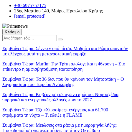
+30.6975757175
25ης Μαρτίου 140, Μοίρες Ηρακλείου Κρήτης
[email protected]
Κλείσιμο
Συμβαίνει Τώρα:
Σένγκεν υπό πίεση: Μαδρίτη και Ρώμη απαντούν
με ελέγχους μετά τη μεταναστευτική έκρηξη
Συμβαίνει Τώρα:
Marfin: Την Τρίτη απολογείται η 46χρονη – Στο
επίκεντρο η αμφισβητούμενη ταυτοποίηση
Συμβαίνει Τώρα:
Τα 36 δισ. που θα κρίνουν τον Μητσοτάκη – Ο
λογαριασμός του Ταμείου Ανάκαμψης
Συμβαίνει Τώρα:
Κυβέρνηση σε αγώνα δρόμου: Νομοσχέδια,
πυρηνικά και ενεργειακές αλλαγές πριν το 2027
Συμβαίνει Τώρα:
Έξι «Χιροσίμες» ενέργειας και 61.700
στρέμματα τη νύχτα – Τι έδειξε η FLAME
Συμβαίνει Τώρα:
Μειώσεις στα ράφια με ημερομηνία λήξης;
Προειδοποίηση για ανατιμήσεις μετά τον Οκτώβριο