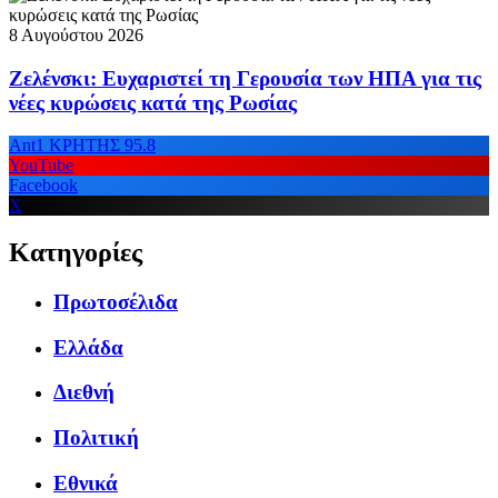
8 Αυγούστου 2026
Ζελένσκι: Ευχαριστεί τη Γερουσία των ΗΠΑ για τις
νέες κυρώσεις κατά της Ρωσίας
Ant1 ΚΡΗΤΗΣ 95.8
YouTube
Facebook
X
Κατηγορίες
Πρωτοσέλιδα
Ελλάδα
Διεθνή
Πολιτική
Εθνικά