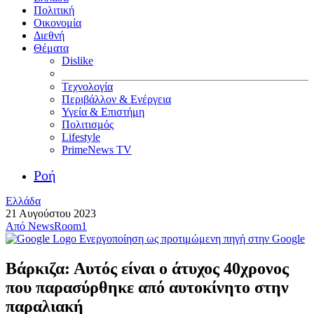
Πολιτική
Οικονομία
Διεθνή
Θέματα
Dislike
Τεχνολογία
Περιβάλλον & Ενέργεια
Υγεία & Επιστήμη
Πολιτισμός
Lifestyle
PrimeNews TV
Ροή
Ελλάδα
21 Αυγούστου 2023
Από
NewsRoom1
Ενεργοποίηση ως προτιμώμενη πηγή στην Google
Βάρκιζα: Αυτός είναι ο άτυχος 40χρονος
που παρασύρθηκε από αυτοκίνητο στην
παραλιακή