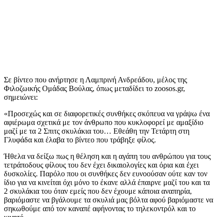
Σε βίντεο που ανήρτησε η Λαμπρινή Ανδρεάδου, μέλος της
Φιλοζωικής Ομάδας Βούλας, όπως μεταδίδει το zoosos.gr,
σημειώνει:
«Προσεχώς και σε διαφορετικές συνθήκες σκόπευα να γράψω ένα
αφιέρωμα σχετικά με τον άνθρωπο που κυκλοφορεί με αμαξίδιο
μαζί με τα 2 Σπιτς σκυλάκια του… Εθεάθη την Τετάρτη στη
Γλυφάδα και έλαβα το βίντεο που τράβηξε φίλος.
Ήθελα να δείξω πως η θέληση και η αγάπη του ανθρώπου για τους
τετράποδους φίλους του δεν έχει δικαιολογίες και όρια και έχει
δυσκολίες. Παρόλο που οι συνθήκες δεν ευνοούσαν ούτε καν τον
ίδιο για να κινείται όχι μόνο το έκανε αλλά έπαιρνε μαζί του και τα
2 σκυλάκια του όταν εμείς που δεν έχουμε κάποια αναπηρία,
βαριόμαστε να βγάλουμε τα σκυλιά μας βόλτα αφού βαριόμαστε να
σηκωθούμε από τον καναπέ αφήνοντας το τηλεκοντρόλ και το