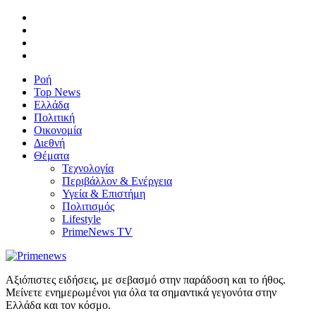
Ροή
Top News
Ελλάδα
Πολιτική
Οικονομία
Διεθνή
Θέματα
Τεχνολογία
Περιβάλλον & Ενέργεια
Υγεία & Επιστήμη
Πολιτισμός
Lifestyle
PrimeNews TV
Αξιόπιστες ειδήσεις, με σεβασμό στην παράδοση και το ήθος.
Μείνετε ενημερωμένοι για όλα τα σημαντικά γεγονότα στην
Ελλάδα και τον κόσμο.