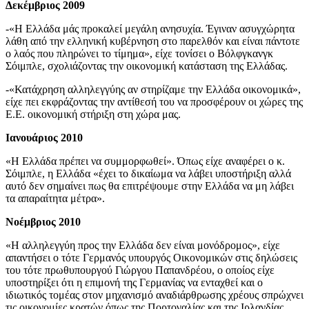
Δεκέμβριος 2009
-«Η Ελλάδα μάς προκαλεί μεγάλη ανησυχία. Έγιναν ασυγχώρητα
λάθη από την ελληνική κυβέρνηση στο παρελθόν και είναι πάντοτε
ο λαός που πληρώνει το τίμημα», είχε τονίσει ο Βόλφγκανγκ
Σόιμπλε, σχολιάζοντας την οικονομική κατάσταση της Ελλάδας.
-«Κατάχρηση αλληλεγγύης αν στηρίζαμε την Ελλάδα οικονομικά»,
είχε πει εκφράζοντας την αντίθεσή του να προσφέρουν οι χώρες της
Ε.Ε. οικονομική στήριξη στη χώρα μας.
Ιανουάριος 2010
«Η Ελλάδα πρέπει να συμμορφωθεί». Όπως είχε αναφέρει ο κ.
Σόιμπλε, η Ελλάδα «έχει το δικαίωμα να λάβει υποστήριξη αλλά
αυτό δεν σημαίνει πως θα επιτρέψουμε στην Ελλάδα να μη λάβει
τα απαραίτητα μέτρα».
Νοέμβριος 2010
«Η αλληλεγγύη προς την Ελλάδα δεν είναι μονόδρομος», είχε
απαντήσει ο τότε Γερμανός υπουργός Οικονομικών στις δηλώσεις
του τότε πρωθυπουργού Γιώργου Παπανδρέου, ο οποίος είχε
υποστηρίξει ότι η επιμονή της Γερμανίας να ενταχθεί και ο
ιδιωτικός τομέας στον μηχανισμό αναδιάρθρωσης χρέους σπρώχνει
τις οικονομίες κρατών όπως της Πορτογαλίας και της Ιρλανδίας