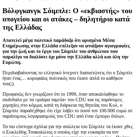
Βόλφγκανγκ Σόιμπλε: Ο «εκβιαστής» του
υπογείου και οι ατάκες – δηλητήριο κατά
της Ελλάδας
Αποτελεί μέγα πολιτικό παράδοξο ότι ορισμένα Μέσα
Ενημέρωσης στην Ελλάδα επέλεξαν να φτιάξουν αγιογραφίες
για την ζωή και το έργο του Σόιμπλε του ανθρώπου που
παραλίγο να διαλύσει όχι μόνο την Ελλάδα αλλά και όλη την
Ευρώπη.
Περιδιαβαίνοντας το ελληνικό ίντερνετ διαπιστώνεις ότι ο Σόιμπλε
ήταν ένας… κορυφαίος πολιτικός που έκανε απλά το καθήκον
του(;).
Προφανώς δεν γνωρίζουν ότι το 1999, όταν αποκαλύφθηκε το
σκάνδαλο με τα «μαύρα ταμεία» του CDU και τις παράνομες
χορηγίες στο κόμμα, κατά τη διάρκεια της θητείας του Κολ, ο
Σόιμπλε παραδέχθηκε ότι είχε λάβει το ποσό τον 100.000 ευρώ σε
παράνομους λογαριασμούς του CDU από έναν έμπορο όπλων.
Τα πιο εύστοχα σχόλια για την απώλεια του Σόιμπλε τα έκανε χθες
ο Ευκλείδης Τσακαλώτος ο οποίος είχε την ευκαιρία να τον