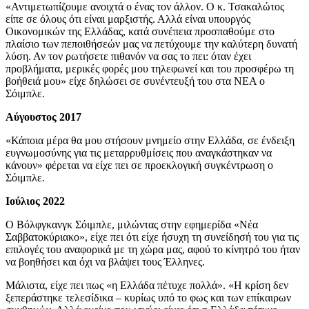
«Αντιμετωπίζουμε ανοιχτά ο ένας τον άλλον. Ο κ. Τσακαλώτος
είπε σε όλους ότι είναι μαρξιστής. Αλλά είναι υπουργός
Οικονομικών της Ελλάδας, κατά συνέπεια προσπαθούμε στο
πλαίσιο των πεποιθήσεών μας να πετύχουμε την καλύτερη δυνατή
λύση. Αν τον ρωτήσετε πιθανόν να σας το πει: όταν έχει
προβλήματα, μερικές φορές μου τηλεφωνεί και του προσφέρω τη
βοήθειά μου» είχε δηλώσει σε συνέντευξή του στα ΝΕΑ ο
Σόιμπλε.
Αύγουστ
o
ς 2017
«Κάποια μέρα θα μου στήσουν μνημείο στην Ελλάδα, σε ένδειξη
ευγνωμοσύνης για τις μεταρρυθμίσεις που αναγκάστηκαν να
κάνουν» φέρεται να είχε πει σε προεκλογική συγκέντρωση ο
Σόιμπλε.
Ιούλιος 2022
Ο Βόλφγκανγκ Σόιμπλε, μιλώντας στην εφημερίδα «Νέα
Σαββατοκύριακο», είχε πει ότι είχε ήσυχη τη συνείδησή του για τις
επιλογές του αναφορικά με τη χώρα μας, αφού το κίνητρό του ήταν
να βοηθήσει και όχι να βλάψει τους Έλληνες.
Μάλιστα, είχε πει πως «η Ελλάδα πέτυχε πολλά». «Η κρίση δεν
ξεπεράστηκε τελεσίδικα – κυρίως υπό το φως και των επίκαιρων