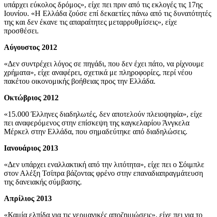
υπάρχει εύκολος δρόμος», είχε πει πριν από τις εκλογές τις 17ης
Ιουνίου. «Η Ελλάδα ζούσε επί δεκαετίες πάνω από τις δυνατότητές
της και δεν έκανε τις απαραίτητες μεταρρυθμίσεις», είχε
προσθέσει.
Αύγουστος 2012
«Δεν συντρέχει λόγος σε πηγάδι, που δεν έχει πάτο, να ρίχνουμε
χρήματα», είχε αναφέρει, σχετικά με πληροφορίες, περί νέου
πακέτου οικονομικής βοήθειας προς την Ελλάδα.
Οκτώβριος 2012
«15.000 Έλληνες διαδηλωτές, δεν αποτελούν πλειοψηφία», είχε
πει αναφερόμενος στην επίσκεψη της καγκελαρίου Άνγκελα
Μέρκελ στην Ελλάδα, που σημαδεύτηκε από διαδηλώσεις.
Ιανουάριος 2013
«Δεν υπάρχει εναλλακτική από την λιτότητα», είχε πει ο Σόιμπλε
στον Αλέξη Τσίπρα βάζοντας φρένο στην επαναδιαπραγμάτευση
της δανειακής σύμβασης.
Απρίλιος 2013
«Καμία ελπίδα για τις γερμανικές αποζημιώσεις», είχε πει για το