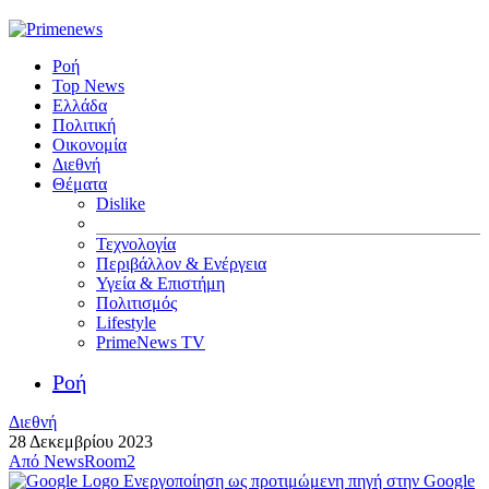
Ροή
Top News
Ελλάδα
Πολιτική
Οικονομία
Διεθνή
Θέματα
Dislike
Τεχνολογία
Περιβάλλον & Ενέργεια
Υγεία & Επιστήμη
Πολιτισμός
Lifestyle
PrimeNews TV
Ροή
Διεθνή
28 Δεκεμβρίου 2023
Από
NewsRoom2
Ενεργοποίηση ως προτιμώμενη πηγή στην Google