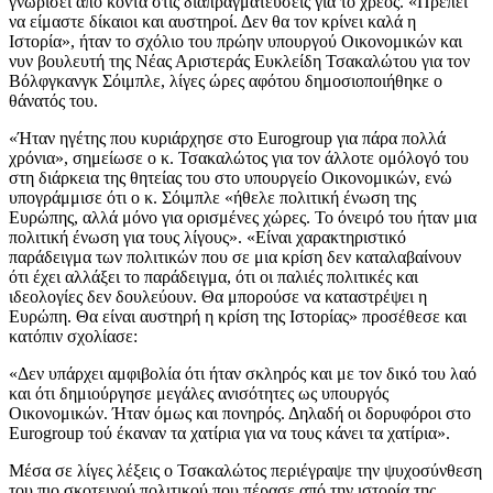
γνωρίσει από κοντά στις διαπραγματεύσεις για το χρέος. «Πρέπει
να είμαστε δίκαιοι και αυστηροί. Δεν θα τον κρίνει καλά η
Ιστορία», ήταν το σχόλιο του πρώην υπουργού Οικονομικών και
νυν βουλευτή της Νέας Αριστεράς Ευκλείδη Τσακαλώτου για τον
Βόλφγκανγκ Σόιμπλε, λίγες ώρες αφότου δημοσιοποιήθηκε ο
θάνατός του.
«Ήταν ηγέτης που κυριάρχησε στο Eurogroup για πάρα πολλά
χρόνια», σημείωσε ο κ. Τσακαλώτος για τον άλλοτε ομόλογό του
στη διάρκεια της θητείας του στο υπουργείο Οικονομικών, ενώ
υπογράμμισε ότι ο κ. Σόιμπλε «ήθελε πολιτική ένωση της
Ευρώπης, αλλά μόνο για ορισμένες χώρες. Το όνειρό του ήταν μια
πολιτική ένωση για τους λίγους». «Είναι χαρακτηριστικό
παράδειγμα των πολιτικών που σε μια κρίση δεν καταλαβαίνουν
ότι έχει αλλάξει το παράδειγμα, ότι οι παλιές πολιτικές και
ιδεολογίες δεν δουλεύουν. Θα μπορούσε να καταστρέψει η
Ευρώπη. Θα είναι αυστηρή η κρίση της Ιστορίας» προσέθεσε και
κατόπιν σχολίασε:
«Δεν υπάρχει αμφιβολία ότι ήταν σκληρός και με τον δικό του λαό
και ότι δημιούργησε μεγάλες ανισότητες ως υπουργός
Οικονομικών. Ήταν όμως και πονηρός. Δηλαδή οι δορυφόροι στο
Eurogroup τού έκαναν τα χατίρια για να τους κάνει τα χατίρια».
Μέσα σε λίγες λέξεις ο Τσακαλώτος περιέγραψε την ψυχοσύνθεση
του πιο σκοτεινού πολιτικού που πέρασε από την ιστορία της