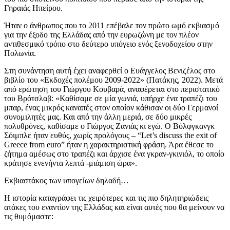
Γηραιάς Ηπείρου.
Ήταν ο άνθρωπος που το 2011 επέβαλε τον πρώτο ωμό εκβιασμό
για την έξοδο της Ελλάδας από την ευρωζώνη με τον πλέον
αντιθεσμικό τρόπο στο δεύτερο υπόγειο ενός ξενοδοχείου στην
Πολωνία.
Στη συνάντηση αυτή έχει αναφερθεί ο Ευάγγελος Βενιζέλος στο
βιβλίο του «Εκδοχές πολέμου 2009-2022» (Πατάκης, 2022). Μετά
από ερώτηση του Γιώργου Κουβαρά, αναφέρεται στο περιστατικό
του Βρότσλαβ: «Καθίσαμε σε μία γωνιά, υπήρχε ένα τραπέζι του
μπαρ, ένας μικρός καναπές στον οποίον κάθισαν οι δύο Γερμανοί
συνομιλητές μας. Και από την άλλη μεριά, σε δύο μικρές
πολυθρόνες, καθίσαμε ο Γιώργος Ζανιάς κι εγώ. Ο Βόλφγκανγκ
Σόιμπλε ήταν ευθύς, χωρίς προλόγους – “Let’s discuss the exit of
Greece from euro” ήταν η χαρακτηριστική φράση. Άρα έθεσε το
ζήτημα αμέσως στο τραπέζι και άρχισε ένα γκραν-γκινιόλ, το οποίο
κράτησε ενενήντα λεπτά -μιάμιση ώρα».
Εκβιαστάκος των υπογείων δηλαδή…
Η ιστορία καταγράφει τις χειρότερες και τις πιο δηλητηριώδεις
ατάκες του εναντίον της Ελλάδας και είναι αυτές που θα μείνουν να
τις θυμόμαστε: