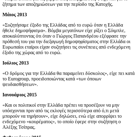
ζήτημα των αποζημιώσεων για την περίοδο της Κατοχής.
Μάιος 2013
«Συζητήσαμε έξοδο της Ελλάδας από το ευρώ όταν η Ελλάδα
ήθελε δημοψήφισμα». Βόμβα μεγατόνων είχε ρίξει ο Σόιμπλε,
αποκαλύπτοντας ότι όταν ο Γιώργος Παπανδρέου εξέφρασε την
πρόθεσή του για την διεξαγωγή δημοψηφίσματος στην Ελλάδα οι
Ευρωπαίοι εταίροι είχαν συζητήσει τις συνέπειες από ενδεχόμενη
έξοδο της χώρας από το ευρώ.
Ιούλιος 2013
«Ο δρόμος για την Ελλάδα θα παραμείνει δύσκολος», είχε πει κατά
το Eurogroup, προειδοποιώντας κατά «των όποιων
ψευδαισθήσεων».
Ιανουάριος 2015
«Και οι πολιτικοί στην Ελλάδα πρέπει να προσέξουν να μην
υπόσχονται πριν από τις εκλογές περισσότερα από ό,τι μετά
μπορούν να τηρήσουν», είχε δηλώσει, ενώ είχε απορρίψει το
ενδεχόμενο «κουρέματος», το οποίο έφερε στην συζήτηση ο
Αλέξης Τσίπρας.