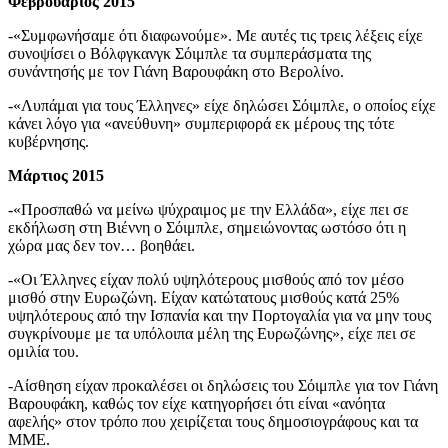
Φεβρουάριος 2015
-«Συμφωνήσαμε ότι διαφωνούμε». Με αυτές τις τρεις λέξεις είχε
συνοψίσει ο Βόλφγκανγκ Σόιμπλε τα συμπεράσματα της
συνάντησής με τον Γιάνη Βαρουφάκη στο Βερολίνο.
-«Λυπάμαι για τους Έλληνες» είχε δηλώσει Σόιμπλε, ο οποίος είχε
κάνει λόγο για «ανεύθυνη» συμπεριφορά εκ μέρους της τότε
κυβέρνησης.
Μάρτιος 2015
-«Προσπαθώ να μείνω ψύχραιμος με την Ελλάδα», είχε πει σε
εκδήλωση στη Βιέννη ο Σόιμπλε, σημειώνοντας ωστόσο ότι η
χώρα μας δεν τον… βοηθάει.
-«Οι Έλληνες είχαν πολύ υψηλότερους μισθούς από τον μέσο
μισθό στην Ευρωζώνη. Είχαν κατώτατους μισθούς κατά 25%
υψηλότερους από την Ισπανία και την Πορτογαλία για να μην τους
συγκρίνουμε με τα υπόλοιπα μέλη της Ευρωζώνης», είχε πει σε
ομιλία του.
-Αίσθηση είχαν προκαλέσει οι δηλώσεις του Σόιμπλε για τον Γιάνη
Βαρουφάκη, καθώς τον είχε κατηγορήσει ότι είναι «ανόητα
αφελής» στον τρόπο που χειρίζεται τους δημοσιογράφους και τα
ΜΜΕ.