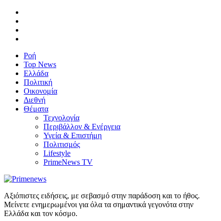
Ροή
Top News
Ελλάδα
Πολιτική
Οικονομία
Διεθνή
Θέματα
Τεχνολογία
Περιβάλλον & Ενέργεια
Υγεία & Επιστήμη
Πολιτισμός
Lifestyle
PrimeNews TV
Αξιόπιστες ειδήσεις, με σεβασμό στην παράδοση και το ήθος.
Μείνετε ενημερωμένοι για όλα τα σημαντικά γεγονότα στην
Ελλάδα και τον κόσμο.