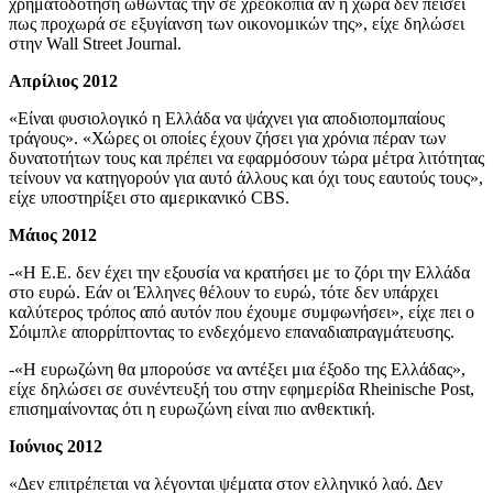
χρηματοδότηση ωθώντας την σε χρεοκοπία αν η χώρα δεν πείσει
πως προχωρά σε εξυγίανση των οικονομικών της», είχε δηλώσει
στην Wall Street Journal.
Απρίλιος 2012
«Είναι φυσιολογικό η Ελλάδα να ψάχνει για αποδιοπομπαίους
τράγους». «Χώρες οι οποίες έχουν ζήσει για χρόνια πέραν των
δυνατοτήτων τους και πρέπει να εφαρμόσουν τώρα μέτρα λιτότητας
τείνουν να κατηγορούν για αυτό άλλους και όχι τους εαυτούς τους»,
είχε υποστηρίξει στο αμερικανικό CBS.
Μάιος 2012
-«Η Ε.Ε. δεν έχει την εξουσία να κρατήσει με το ζόρι την Ελλάδα
στο ευρώ. Εάν οι Έλληνες θέλουν το ευρώ, τότε δεν υπάρχει
καλύτερος τρόπος από αυτόν που έχουμε συμφωνήσει», είχε πει ο
Σόιμπλε απορρίπτοντας το ενδεχόμενο επαναδιαπραγμάτευσης.
-«Η ευρωζώνη θα μπορούσε να αντέξει μια έξοδο της Ελλάδας»,
είχε δηλώσει σε συνέντευξή του στην εφημερίδα Rheinische Post,
επισημαίνοντας ότι η ευρωζώνη είναι πιο ανθεκτική.
Ιούνιος 2012
«Δεν επιτρέπεται να λέγονται ψέματα στον ελληνικό λαό. Δεν