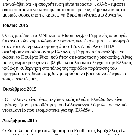
επαναλάβει ότι «η απογοήτευση είναι τεράστια», αλλά «είμαστε
αποφασισμένοι να κάνουμε αυτό που πρέπει», σημειώνοντας ότι
μερικές φορές από τις κρίσεις «η Ευρώπη γίνεται πιο δυνατή».
Ιούλιος 2015
Όπως μετέδιδε το MNI και το Bloomberg, ο Γερμανός υπουργός
Οικονομικών χαριτολόγησε λέγοντας πως έκανε μια… προσφορά
στον τότε Αμερικανό ομολογό του Τζακ Λιού: Αν οι ΗΠΑ
αναλάβουν να σώσουν την Ελλάδα, η Γερμανία θα αναλάβει να
σώσει το Πουέρτο Ρίκο, πού ήταν σε κατάσταση χρεοκοπίας. Λίγες
μέρες νωρίτερα είχαν επιβληθεί κεφαλαιακοί έλεγχοι στην Ελλάδα,
καθώς η κυβέρνηση στο τέλος της περιόδου παράτασης του
προγράμματος διάσωσης δεν μπορούσε να βρει κοινό έδαφος με
τους πιστωτές μας.
Οκτώβριος 2015
«Οι Έλληνες είναι ένας μεγάλος λαός αλλά η Ελλάδα δεν είναι
κράτος» ήταν η τοποθέτηση του Βόλφγκανγκ Σόιμπλε, σε ειδικό
ντοκιμαντέρ που ετοιμάστηκε για την Ελλάδα .
Δεκέμβριος 2015
Ο Σόιμπλε μετά την συνεδρίαση του Ecofin στις Βρυξέλλες είχε