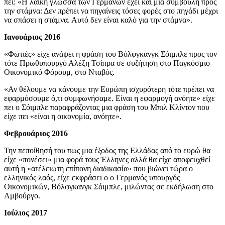
πει: «Η λαϊκή γλώσσα των Γερμανών έχει και μια συμβουλή προς
την στάμνα: Δεν πρέπει να πηγαίνεις τόσες φορές στο πηγάδι μέχρι
να σπάσει η στάμνα. Αυτό δεν είναι καλό για την στάμνα».
Ιανουάριος 2016
«Φωτιές» είχε ανάψει η φράση του Βόλφγκανγκ Σόιμπλε προς τον
τότε Πρωθυπουργό Αλέξη Τσίπρα σε συζήτηση στο Παγκόσμιο
Οικονομικό Φόρουμ, στο Νταβός.
«Αν θέλουμε να κάνουμε την Ευρώπη ισχυρότερη τότε πρέπει να
εφαρμόσουμε ό,τι συμφωνήσαμε. Είναι η εφαρμογή ανόητε» είχε
πει ο Σόιμπλε παραφράζοντας μια φράση του Μπιλ Κλίντον που
είχε πει «είναι η οικονομία, ανόητε».
Φεβρουάριος 2016
Την πεποίθησή του πως μια έξοδος της Ελλάδας από το ευρώ θα
είχε «πονέσει» μια φορά τους Έλληνες αλλά θα είχε αποφευχθεί
αυτή η «ατέλειωτη επίπονη διαδικασία» που βιώνει τώρα ο
ελληνικός λαός, είχε εκφράσει ο ο Γερμανός υπουργός
Οικονομικών, Βόλφγκανγκ Σόιμπλε, μιλώντας σε εκδήλωση στο
Αμβούργο.
Ιούλιος 2017