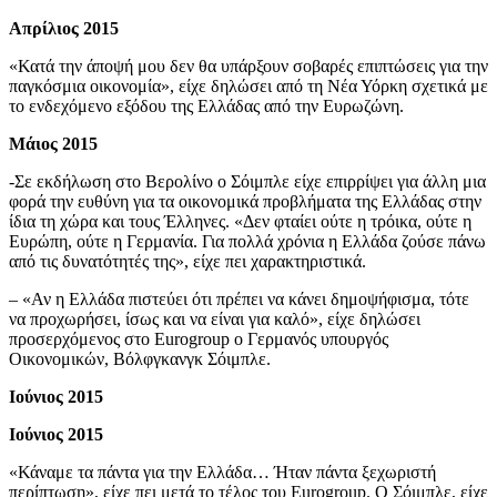
Απρίλιος 2015
«Κατά την άποψή μου δεν θα υπάρξουν σοβαρές επιπτώσεις για την
παγκόσμια οικονομία», είχε δηλώσει από τη Νέα Υόρκη σχετικά με
το ενδεχόμενο εξόδου της Ελλάδας από την Ευρωζώνη.
Μάιος 2015
-Σε εκδήλωση στο Βερολίνο ο Σόιμπλε είχε επιρρίψει για άλλη μια
φορά την ευθύνη για τα οικονομικά προβλήματα της Ελλάδας στην
ίδια τη χώρα και τους Έλληνες. «Δεν φταίει ούτε η τρόικα, ούτε η
Ευρώπη, ούτε η Γερμανία. Για πολλά χρόνια η Ελλάδα ζούσε πάνω
από τις δυνατότητές της», είχε πει χαρακτηριστικά.
– «Αν η Ελλάδα πιστεύει ότι πρέπει να κάνει δημοψήφισμα, τότε
να προχωρήσει, ίσως και να είναι για καλό», είχε δηλώσει
προσερχόμενος στο Eurogroup ο Γερμανός υπουργός
Οικονομικών, Βόλφγκανγκ Σόιμπλε.
Ιούνιος 2015
Ιούνιος 2015
«Κάναμε τα πάντα για την Ελλάδα… Ήταν πάντα ξεχωριστή
περίπτωση», είχε πει μετά το τέλος του Eurogroup. Ο Σόιμπλε, είχε