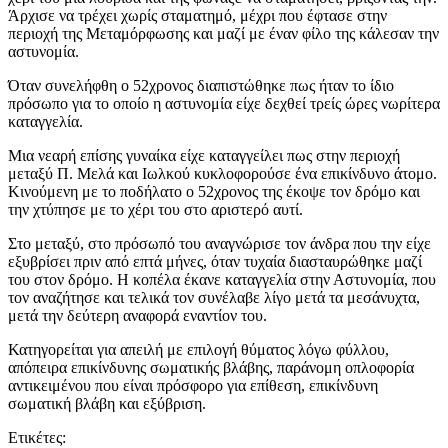
Άρχισε να τρέχει χωρίς σταματημό, μέχρι που έφτασε στην
περιοχή της Μεταμόρφωσης και μαζί με έναν φίλο της κάλεσαν την
αστυνομία.
Όταν συνελήφθη ο 52χρονος διαπιστώθηκε πως ήταν το ίδιο
πρόσωπο για το οποίο η αστυνομία είχε δεχθεί τρείς ώρες νωρίτερα
καταγγελία.
Μια νεαρή επίσης γυναίκα είχε καταγγείλει πως στην περιοχή
μεταξύ Π. Μελά και Ιωλκού κυκλοφορούσε ένα επικίνδυνο άτομο.
Κινούμενη με το ποδήλατο ο 52χρονος της έκοψε τον δρόμο και
την χτύπησε με το χέρι του στο αριστερό αυτί.
Στο μεταξύ, στο πρόσωπό του αναγνώρισε τον άνδρα που την είχε
εξυβρίσει πριν από επτά μήνες, όταν τυχαία διασταυρώθηκε μαζί
του στον δρόμο. Η κοπέλα έκανε καταγγελία στην Αστυνομία, που
τον αναζήτησε και τελικά τον συνέλαβε λίγο μετά τα μεσάνυχτα,
μετά την δεύτερη αναφορά εναντίον του.
Κατηγορείται για απειλή με επιλογή θύματος λόγω φύλλου,
απόπειρα επικίνδυνης σωματικής βλάβης, παράνομη οπλοφορία
αντικειμένου που είναι πρόσφορο για επίθεση, επικίνδυνη
σωματική βλάβη και εξύβριση.
Ετικέτες: