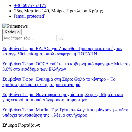
+30.6975757175
25ης Μαρτίου 140, Μοίρες Ηρακλείου Κρήτης
[email protected]
Κλείσιμο
Συμβαίνει Τώρα:
ΕΛ.ΑΣ. για Ζάκυνθο: Τρία περιστατικά έχουν
καταγγελθεί επίσημα, οκτώ αναφέρει η ΠΟΕΔΗΝ
Συμβαίνει Τώρα:
ΟΟΣΑ εκθέτει το κυβερνητικό αφήγημα: Μείωση
3,6% στο εισόδημα των Ελλήνων
Συμβαίνει Τώρα:
Έγκλημα στη Σύρο: Θολό το κίνητρο – Το
κρίσιμο μυστήριο με τη μοιραία μαχαιριά
Συμβαίνει Τώρα:
Θανατηφόρο τροχαίο στις Σέρρες: Μητέρα και
γιος νεκροί μετά από σύγκρουση με φορτηγό
Συμβαίνει Τώρα:
Marfin: Την Τρίτη απολογείται η 46χρονη – «Δεν
υπάρχει ταυτοποίησή της», λέει ο συνήγορος
Σήμερα Γιορτάζουν: