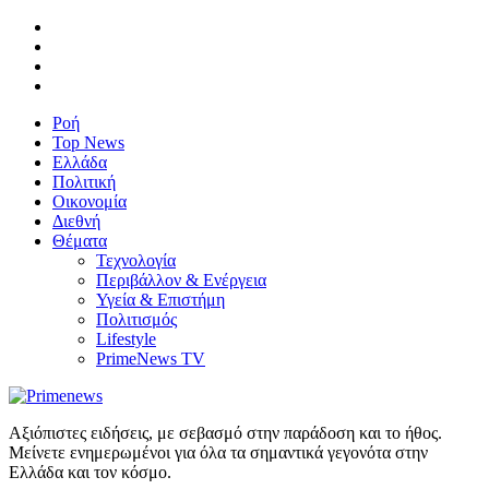
Ροή
Top News
Ελλάδα
Πολιτική
Οικονομία
Διεθνή
Θέματα
Τεχνολογία
Περιβάλλον & Ενέργεια
Υγεία & Επιστήμη
Πολιτισμός
Lifestyle
PrimeNews TV
Αξιόπιστες ειδήσεις, με σεβασμό στην παράδοση και το ήθος.
Μείνετε ενημερωμένοι για όλα τα σημαντικά γεγονότα στην
Ελλάδα και τον κόσμο.