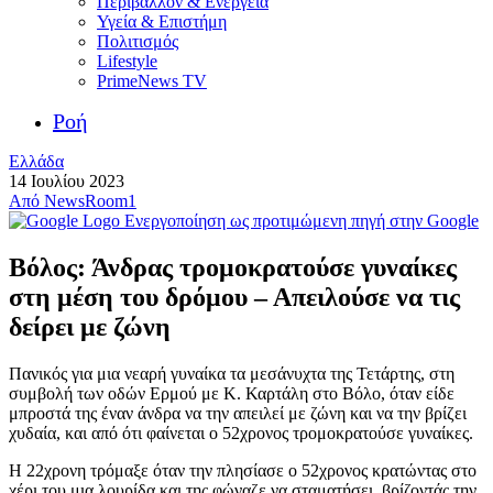
Περιβάλλον & Ενέργεια
Υγεία & Επιστήμη
Πολιτισμός
Lifestyle
PrimeNews TV
Ροή
Ελλάδα
14 Ιουλίου 2023
Από
NewsRoom1
Ενεργοποίηση ως προτιμώμενη πηγή στην Google
Βόλος: Άνδρας τρομοκρατούσε γυναίκες
στη μέση του δρόμου – Απειλούσε να τις
δείρει με ζώνη
Πανικός για μια νεαρή γυναίκα τα μεσάνυχτα της Τετάρτης, στη
συμβολή των οδών Ερμού με Κ. Καρτάλη στο Βόλο, όταν είδε
μπροστά της έναν άνδρα να την απειλεί με ζώνη και να την βρίζει
χυδαία, και από ότι φαίνεται ο 52χρονος τρομοκρατούσε γυναίκες.
Η 22χρονη τρόμαξε όταν την πλησίασε ο 52χρονος κρατώντας στο
χέρι του μια λουρίδα και της φώναζε να σταματήσει, βρίζοντάς την.