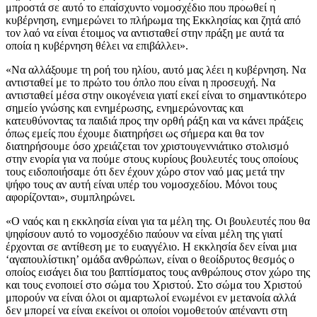
μπροστά σε αυτό το επαίσχυντο νομοσχέδιο που προωθεί η
κυβέρνηση, ενημερώνει το πλήρωμα της Εκκλησίας και ζητά από
τον λαό να είναι έτοιμος να αντισταθεί στην πράξη με αυτά τα
οποία η κυβέρνηση θέλει να επιβάλλει».
«Να αλλάξουμε τη ροή του ηλίου, αυτό μας λέει η κυβέρνηση. Να
αντισταθεί με το πρώτο του όπλο που είναι η προσευχή. Να
αντισταθεί μέσα στην οικογένεια γιατί εκεί είναι το σημαντικότερο
σημείο γνώσης και ενημέρωσης, ενημερώνοντας και
κατευθύνοντας τα παιδιά προς την ορθή ράξη και να κάνει πράξεις
όπως εμείς που έχουμε διατηρήσει ως σήμερα και θα τον
διατηρήσουμε όσο χρειάζεται τον χριστουγεννιάτικο στολισμό
στην ενορία για να πούμε στους κυρίους βουλευτές τους οποίους
τους ειδοποιήσαμε ότι δεν έχουν χώρο στον ναό μας μετά την
ψήφο τους αν αυτή είναι υπέρ του νομοσχεδίου. Μόνοι τους
αφορίζονται», συμπληρώνει.
«Ο ναός και η εκκλησία είναι για τα μέλη της. Οι βουλευτές που θα
ψηφίσουν αυτό το νομοσχέδιο παύουν να είναι μέλη της γιατί
έρχονται σε αντίθεση με το ευαγγέλιο. Η εκκλησία δεν είναι μια
‘αγαπουλίστικη’ ομάδα ανθρώπων, είναι ο θεοίδρυτος θεσμός ο
οποίος εισάγει δια του βαπτίσματος τους ανθρώπους στον χώρο της
και τους ενοποιεί στο σώμα του Χριστού. Στο σώμα του Χριστού
μπορούν να είναι όλοι οι αμαρτωλοί ενωμένοι εν μετανοία αλλά
δεν μπορεί να είναι εκείνοι οι οποίοι νομοθετούν απέναντι στη