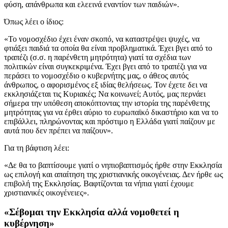
φύση, απάνθρωπα και ελεεινά εναντίον των παιδιών».
Όπως λέει ο ίδιος:
«Το νομοσχέδιο έχει έναν σκοπό, να καταστρέψει ψυχές, να
φτιάξει παιδιά τα οποία θα είναι προβληματικά. Έχει βγει από το
τραπέζι (σ.σ. η παρένθετη μητρότητα) γιατί τα σχέδια των
πολιτικών είναι συγκεκριμένα. Έχει βγει από το τραπέζι για να
περάσει το νομοσχέδιο ο κυβερνήτης μας, ο άθεος αυτός
άνθρωπος, ο αφορισμένος εξ ιδίας θελήσεως. Τον έχετε δει να
εκκλησιάζεται τις Κυριακές; Να κοινωνεί; Αυτός, μας περνάει
σήμερα την υπόθεση αποκόπτοντας την ιστορία της παρένθετης
μητρότητας για να έρθει αύριο το ευρωπαϊκό δικαστήριο και να το
επιβάλλει, πληρώνοντας και πρόστιμο η Ελλάδα γιατί παίζουν με
αυτά που δεν πρέπει να παίζουν».
Για τη βάφτιση λέει:
«Δε θα το βαπτίσουμε γιατί ο νηπιοβαπτισμός ήρθε στην Εκκλησία
ως επιλογή και απαίτηση της χριστιανικής οικογένειας. Δεν ήρθε ως
επιβολή της Εκκλησίας. Βαφτίζονται τα νήπια γιατί έχουμε
χριστιανικές οικογένειες».
«Σέβομαι την Εκκλησία αλλά νομοθετεί η
κυβέρνηση»