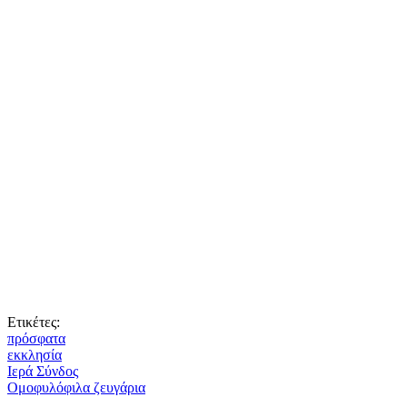
Ετικέτες:
πρόσφατα
εκκλησία
Ιερά Σύνδος
Ομοφυλόφιλα ζευγάρια