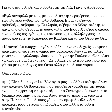
Για το θέμα μίλησε και ο βουλευτής της ΝΔ, Γιάννης Λοβέρδος.
«Εγώ συνομιλώ με τους μητροπολίτες της περιφέρειάς μου που
είναι λογικοί άνθρωποι, πολύ σοβαροί. Είμαι χριστιανός
ορθόδοξος, σέβομαι την Εκκλησία, σέβομαι τα διδάγματά της και
πάνω από όλα σέβομαι τη διδασκαλία του Ιησού Χριστού ο οποίος
είναι ο θεός της αγάπης, της κατανόησης, της αλληλεγγύης και
αυτός που είπε ‘τα Καίσαρος τω Καίσαρι και τα του Θεού τω Θεώ’.
»Κατανοώ ότι υπάρχει μεγάλο πρόβλημα να αποδεχτείς ορισμένα
πράγματα όπως είναι ο γάμος των ομοφυλοφίλων για τις παλιές
γενιές που μεγαλώσαμε διαφορετικά, για την Εκκλησία. Θα πρέπει
να κάνουμε μια διευκρίνηση. Δε μιλάμε για το ιερό μυστήριο του
γάμου με τις ευλογίες του Θεού αλλά για πολιτικό γάμο».
Όπως λέει ο ίδιος:
«(…) Είναι δίκαιο γιατί το Σύνταγμά μας προβλέπει ισότητα όλων
των πολιτών. Οι βουλευτές, που είμαστε οι νομοθέτες της χώρας,
έχουμε υποχρέωση να εφαρμόζουμε το Σύνταγμα σύμφωνα με το
δικαιϊκό σύστημα της χώρας. Αυτό είναι το χρέος μας απέναντι
στην Πολιτεία. Ο πολιτικός γάμος των ομοφυλοφίλων δεν
προκαλεί τόσο μεγάλες αντιδράσεις στου Έλληνες, όσο η
τεκνοθεσία».