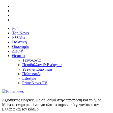
Ροή
Top News
Ελλάδα
Πολιτική
Οικονομία
Διεθνή
Θέματα
Τεχνολογία
Περιβάλλον & Ενέργεια
Υγεία & Επιστήμη
Πολιτισμός
Lifestyle
PrimeNews TV
Αξιόπιστες ειδήσεις, με σεβασμό στην παράδοση και το ήθος.
Μείνετε ενημερωμένοι για όλα τα σημαντικά γεγονότα στην
Ελλάδα και τον κόσμο.