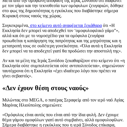
Μετά από την ομόφωνη απόφαση της Ιεράς Συνόδου ότι διαφωνεί
με τον γάμο και την τεκνοθεσία των ομόφυλων ζευγαριών, δόθηκε
στο φως της δημοσιότητας η εγκύκλιος που διαβάστηκε σήμερα
Κυριακή στους ναούς της χώρας.
Συγκεκριμένα,
στο κείμενο αυτό αναφέρεται ξεκάθαρα
ότι «Η
Εκκλησία δεν μπορεί να αποδεχθεί τον ‘ομοφυλοφιλικό γάμο”»,
αλλά και ότι με το νομοσχέδιο για τα ομόφυλα ζευγάρια
προωθείται η κατάργηση της πατρότητας και της μητρότητας και η
μετατροπή τους σε ουδέτερη γονεϊκότητα. «Όλα αυτά η Εκκλησία
δεν μπορεί να τα αποδεχτεί γιατί θα προδώσει την αποστολή της».
Αν και τα μέλη της Ιεράς Συνόδου ξεκαθαρίζουν στο κείμενο ότι «η
Εκκλησία ούτε συμπολιτεύεται ούτε αντιπολιτεύεται», σημειώνουν
ταυτόχρονα ότι η Εκκλησία «έχει ιδιαίτερο λόγο που πρέπει να
γίνει σεβαστός».
«Δεν έχουν θέση στους ναούς»
Μιλώντας στο MEGA, ο πατέρας Σεραφείμ από τον ιερό ναό Αγίας
Μαρίνας Ηλιούπολης σημειώνει:
«Ομόφυλος είναι αυτός που είναι από την ίδια φυλή. Δεν έχουμε
θέμα γάμου ομοφύλων γιατί αυτό συμβαίνει, αλλά ομοφυλοφίλων.
Σήμερα διαβάστηκε η εγκύκλιος που η ιερά Σύνοδος επίκαιρα,