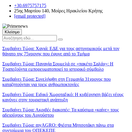
+30.6975757175
25ης Μαρτίου 140, Μοίρες Ηρακλείου Κρήτης
[email protected]
Κλείσιμο
Συμβαίνει Τώρα:
Χανιά: ΕΔΕ για τους αστυνομικούς μετά τον
θάνατο της 75χρονης που έφυγε από το Τμήμα
Συμβαίνει Τώρα:
Παναγία Σουμελά σε «πακέτο Σαλάχ»: Η
Τραπεζούντα εμπορευματοποιεί το ιστορικό σύμβολο
Συμβαίνει Τώρα:
Συνελήφθη στη Γερμανία 31χρονος που
καταζητούνταν για τρεις ανθρωποκτονίες
Συμβαίνει Τώρα:
Ειδικό Χωροταξικό: Η κυβέρνηση βάζει νέους
κανόνες στην τουριστική ανάπτυξη
Συμβαίνει Τώρα:
Ακριβές διακοπές: Τα καύσιμα «καίνε» τους
αδειούχους του Αυγούστου
Συμβαίνει Τώρα:
myAGRO: Φιέστα Μητσοτάκη πάνω στα
συντρίμμια του ΟΠΕΚΕΠΕ