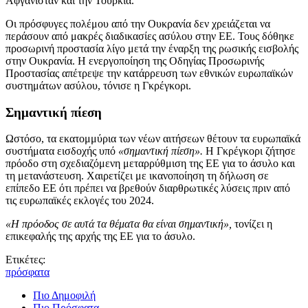
Αφγανιστάν και την Τουρκία.
Οι πρόσφυγες πολέμου από την Ουκρανία δεν χρειάζεται να
περάσουν από μακρές διαδικασίες ασύλου στην ΕΕ. Τους δόθηκε
προσωρινή προστασία λίγο μετά την έναρξη της ρωσικής εισβολής
στην Ουκρανία. Η ενεργοποίηση της Οδηγίας Προσωρινής
Προστασίας απέτρεψε την κατάρρευση των εθνικών ευρωπαϊκών
συστημάτων ασύλου, τόνισε η Γκρέγκορι.
Σημαντική πίεση
Ωστόσο, τα εκατομμύρια των νέων αιτήσεων θέτουν τα ευρωπαϊκά
συστήματα εισδοχής υπό
«σημαντική πίεση».
Η Γκρέγκορι ζήτησε
πρόοδο στη σχεδιαζόμενη μεταρρύθμιση της ΕΕ για το άσυλο και
τη μετανάστευση. Χαιρετίζει με ικανοποίηση τη δήλωση σε
επίπεδο ΕΕ ότι πρέπει να βρεθούν διαρθρωτικές λύσεις πριν από
τις ευρωπαϊκές εκλογές του 2024.
«Η πρόοδος σε αυτά τα θέματα θα είναι σημαντική»,
τονίζει η
επικεφαλής της αρχής της ΕΕ για το άσυλο.
Ετικέτες:
πρόσφατα
Πιο Δημοφιλή
Πιο Πρόσφατα