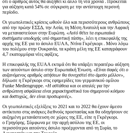
ότι ο αριθμός αυτός θα αυξηθεί κι άλλο τη νέα χρονιά . Πρόκειται
για αύξηση κατά 54% σε σύγκριση με την αντίστοιχη περσινή
περίοδο.
Οι γεωπολιτικές κρίσεις ωθούν όλο και περισσότερους ανθρώπους
από την πρώην ΕΣΣΔ, την Ασία, τη Μέση Ανατολή και την Αφρική
να μεταναστεύουν στην Ευρώπη.
«Αυτό θέτει τα ευρωπαϊκά
συστήματα υποδοχής υπό σημαντική πίεση»,
λέει η επικεφαλής της
αρχής της ΕΕ για το άσυλο EUAA, Ντίνα Γκρέγκορι . Μόνο λόγω
του πολέμου στην Ουκρανία, τα κράτη μέλη της ΕΕ καταγράφουν
4,7 εκατομμύρια νέες αφίξεις.
Η επικεφαλής της EUAA εκτιμά ότι θα υπάρξει περαιτέρω αύξηση
των αιτούντων άσυλο στην Ευρωπαϊκή Ένωση.
«Είναι σαφές ότι ο
αυξανόμενος αριθμός αιτήσεων θα συνεχιστεί στο άμεσο μέλλον»,
δήλωσε η Γκρέγκορι στις εφημερίδες του γερμανικού ομίλου
Funke Mediengruppe. «
Η αστάθεια και οι απειλές για την
ανθρώπινη ασφάλεια είναι χαρακτηριστικά του σημερινού κόσμου
και δυστυχώς, δεν είναι προσωρινές».
Οι γεωπολιτικές εξελίξεις το 2021 και το 2022 θα έχουν άμεσο
αντίκτυπο στις ανάγκες διεθνούς προστασίας και θα οδηγήσουν σε
αυξημένη μετανάστευση σε χώρες της ΕΕ, είπε η Γκρέγκορι.
ο Γρηγόρης. Σύμφωνα με την αρχή ασύλου της ΕΕ, οι
περισσότεροι αιτούντες άσυλο προέρχονται από τη Συρία, το