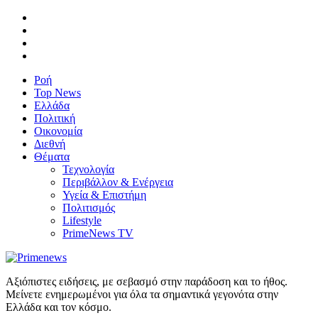
Ροή
Top News
Ελλάδα
Πολιτική
Οικονομία
Διεθνή
Θέματα
Τεχνολογία
Περιβάλλον & Ενέργεια
Υγεία & Επιστήμη
Πολιτισμός
Lifestyle
PrimeNews TV
Αξιόπιστες ειδήσεις, με σεβασμό στην παράδοση και το ήθος.
Μείνετε ενημερωμένοι για όλα τα σημαντικά γεγονότα στην
Ελλάδα και τον κόσμο.