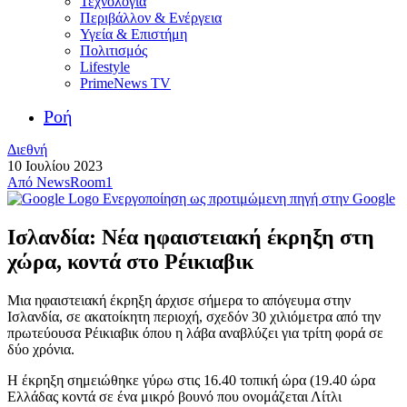
Τεχνολογία
Περιβάλλον & Ενέργεια
Υγεία & Επιστήμη
Πολιτισμός
Lifestyle
PrimeNews TV
Ροή
Διεθνή
10 Ιουλίου 2023
Από
NewsRoom1
Ενεργοποίηση ως προτιμώμενη πηγή στην Google
Ισλανδία: Νέα ηφαιστειακή έκρηξη στη
χώρα, κοντά στο Ρέικιαβικ
Μια ηφαιστειακή έκρηξη άρχισε σήμερα το απόγευμα στην
Ισλανδία, σε ακατοίκητη περιοχή, σχεδόν 30 χιλιόμετρα από την
πρωτεύουσα Ρέικιαβικ όπου η λάβα αναβλύζει για τρίτη φορά σε
δύο χρόνια.
Η έκρηξη σημειώθηκε γύρω στις 16.40 τοπική ώρα (19.40 ώρα
Ελλάδας κοντά σε ένα μικρό βουνό που ονομάζεται Λίτλι