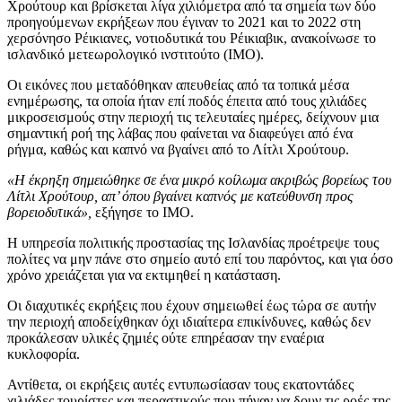
Χρούτουρ και βρίσκεται λίγα χιλιόμετρα από τα σημεία των δύο
προηγούμενων εκρήξεων που έγιναν το 2021 και το 2022 στη
χερσόνησο Ρέικιανες, νοτιοδυτικά του Ρέικιαβικ, ανακοίνωσε το
ισλανδικό μετεωρολογικό ινστιτούτο (IMO).
Οι εικόνες που μεταδόθηκαν απευθείας από τα τοπικά μέσα
ενημέρωσης, τα οποία ήταν επί ποδός έπειτα από τους χιλιάδες
μικροσεισμούς στην περιοχή τις τελευταίες ημέρες, δείχνουν μια
σημαντική ροή της λάβας που φαίνεται να διαφεύγει από ένα
ρήγμα, καθώς και καπνό να βγαίνει από το Λίτλι Χρούτουρ.
«Η έκρηξη σημειώθηκε σε ένα μικρό κοίλωμα ακριβώς βορείως του
Λίτλι Χρούτουρ, απ’ όπου βγαίνει καπνός με κατεύθυνση προς
βορειοδυτικά»,
εξήγησε το IMO.
Η υπηρεσία πολιτικής προστασίας της Ισλανδίας προέτρεψε τους
πολίτες να μην πάνε στο σημείο αυτό επί του παρόντος, και για όσο
χρόνο χρειάζεται για να εκτιμηθεί η κατάσταση.
Οι διαχυτικές εκρήξεις που έχουν σημειωθεί έως τώρα σε αυτήν
την περιοχή αποδείχθηκαν όχι ιδιαίτερα επικίνδυνες, καθώς δεν
προκάλεσαν υλικές ζημιές ούτε επηρέασαν την εναέρια
κυκλοφορία.
Αντίθετα, οι εκρήξεις αυτές εντυπωσίασαν τους εκατοντάδες
χιλιάδες τουρίστες και περαστικούς που πήγαν να δουν τις ροές της