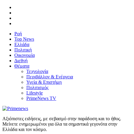
Ροή
Top News
Ελλάδα
Πολιτική
Οικονομία
Διεθνή
Θέματα
Τεχνολογία
Περιβάλλον & Ενέργεια
Υγεία & Επιστήμη
Πολιτισμός
Lifestyle
PrimeNews TV
Αξιόπιστες ειδήσεις, με σεβασμό στην παράδοση και το ήθος.
Μείνετε ενημερωμένοι για όλα τα σημαντικά γεγονότα στην
Ελλάδα και τον κόσμο.