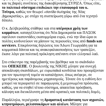
και τις βαριές συνέπειες της διακυβέρνησης ΣΥΡΙΖΑ. Όπως είπε
,
το πολιτικό σύστημα επιδιώκει την επαναφορά του κ.
Τσίπρα,
καθώς τον θεωρεί
«σανίδα σωτηρίας της Νέας
Δημοκρατίας»
, με στόχο τη συσπείρωση γύρω από ένα τεχνητό
δίπολο.
Ο κ. Δελβερούδης στάθηκε και στα
υπέρογκα χρέη των
κομμάτων
, καταγγέλλοντας ότι Νέα Δημοκρατία και ΠΑΣΟΚ
οφείλουν εκατοντάδες εκατομμύρια ευρώ, ενώ την ίδια ώρα οι
πολίτες κινδυνεύουν να χάσουν τις περιουσίες τους από
funds και
servicers
. Επικρίνοντας δηλώσεις του Άδωνι Γεωργιάδη για τα
κομματικά δάνεια και τις ανακεφαλαιοποιήσεις των τραπεζών,
έκανε λόγο για πολιτική πρόκληση απέναντι στον ελληνικό λαό.
Στο επίκεντρο της παρέμβασής του βρέθηκε και το σκάνδαλο
του
ΟΠΕΚΕΠΕ
. Ο βουλευτής της ΝΙΚΗΣ μίλησε για συνεχή
αποκάλυψη σκανδάλων, με ευρωπαϊκά κονδύλια που προορίζονταν
για τον πρωτογενή τομέα να καταλήγουν, όπως ανέφερε, σε
ημετέρους και παράνομους μηχανισμούς. Τόνισε ότι η ευθύνη δεν
μπορεί να περιοριστεί σε παραγωγούς ή μεμονωμένα πρόσωπα,
καθώς, για να στηθεί τέτοιο σύστημα, απαιτείται πρόσβαση,
κάλυψη και διευκόλυνση μέσα από κρατικές και πολιτικές δομές.
Παράλληλα, περιέγραψε τη
δραματική κατάσταση των αγροτών,
κτηνοτρόφων, μελισσοκόμων και αλιέων.
Μίλησε για