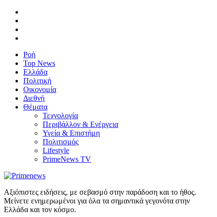
Ροή
Top News
Ελλάδα
Πολιτική
Οικονομία
Διεθνή
Θέματα
Τεχνολογία
Περιβάλλον & Ενέργεια
Υγεία & Επιστήμη
Πολιτισμός
Lifestyle
PrimeNews TV
Αξιόπιστες ειδήσεις, με σεβασμό στην παράδοση και το ήθος.
Μείνετε ενημερωμένοι για όλα τα σημαντικά γεγονότα στην
Ελλάδα και τον κόσμο.