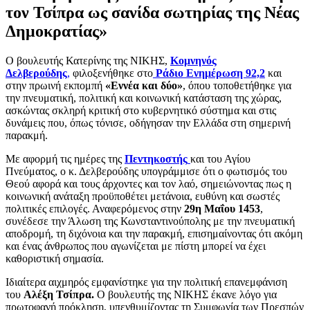
τον Τσίπρα ως σανίδα σωτηρίας της Νέας
Δημοκρατίας»
Ο βουλευτής Κατερίνης της ΝΙΚΗΣ,
Κομνηνός
Δελβερούδης
,
φιλοξενήθηκε στο
Ράδιο Ενημέρωση 92,2
και
στην πρωινή εκπομπή
«Εννέα και δύο»
, όπου τοποθετήθηκε για
την πνευματική, πολιτική και κοινωνική κατάσταση της χώρας,
ασκώντας σκληρή κριτική στο κυβερνητικό σύστημα και στις
δυνάμεις που, όπως τόνισε, οδήγησαν την Ελλάδα στη σημερινή
παρακμή.
Με αφορμή τις ημέρες της
Πεντηκοστής
και του Αγίου
Πνεύματος, ο κ. Δελβερούδης υπογράμμισε ότι ο φωτισμός του
Θεού αφορά και τους άρχοντες και τον λαό, σημειώνοντας πως η
κοινωνική ανάταξη προϋποθέτει μετάνοια, ευθύνη και σωστές
πολιτικές επιλογές. Αναφερόμενος στην
29η Μαΐου 1453
,
συνέδεσε την Άλωση της Κωνσταντινούπολης με την πνευματική
αποδρομή, τη διχόνοια και την παρακμή, επισημαίνοντας ότι ακόμη
και ένας άνθρωπος που αγωνίζεται με πίστη μπορεί να έχει
καθοριστική σημασία.
Ιδιαίτερα αιχμηρός εμφανίστηκε για την πολιτική επανεμφάνιση
του
Αλέξη Τσίπρα.
Ο βουλευτής της ΝΙΚΗΣ έκανε λόγο για
πρωτοφανή πρόκληση, υπενθυμίζοντας τη Συμφωνία των Πρεσπών