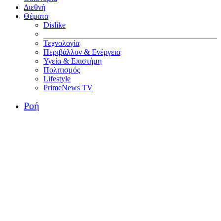
Διεθνή
Θέματα
Dislike
Τεχνολογία
Περιβάλλον & Ενέργεια
Υγεία & Επιστήμη
Πολιτισμός
Lifestyle
PrimeNews TV
Ροή