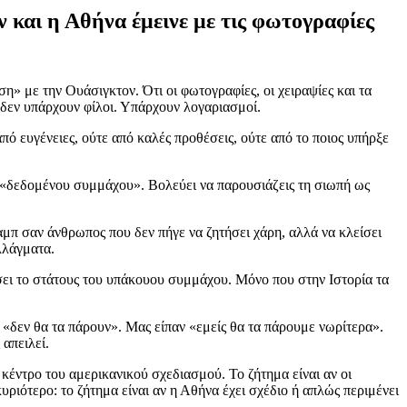
 και η Αθήνα έμεινε με τις φωτογραφίες
η» με την Ουάσιγκτον. Ότι οι φωτογραφίες, οι χειραψίες και τα
 δεν υπάρχουν φίλοι. Υπάρχουν λογαριασμοί.
πό ευγένειες, ούτε από καλές προθέσεις, ούτε από το ποιος υπήρξε
ου «δεδομένου συμμάχου». Βολεύει να παρουσιάζεις τη σιωπή ως
μπ σαν άνθρωπος που δεν πήγε να ζητήσει χάρη, αλλά να κλείσει
λλάγματα.
σει το στάτους του υπάκουου συμμάχου. Μόνο που στην Ιστορία τα
α «δεν θα τα πάρουν». Μας είπαν «εμείς θα τα πάρουμε νωρίτερα».
απειλεί.
κέντρο του αμερικανικού σχεδιασμού. Το ζήτημα είναι αν οι
υριότερο: το ζήτημα είναι αν η Αθήνα έχει σχέδιο ή απλώς περιμένει