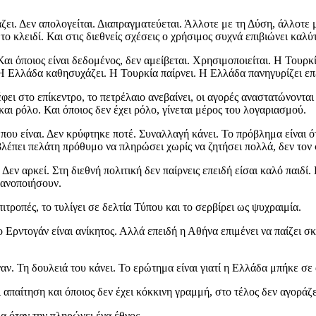
άζει. Δεν απολογείται. Διαπραγματεύεται. Άλλοτε με τη Δύση, άλλοτε
το κλειδί. Και στις διεθνείς σχέσεις ο χρήσιμος συχνά επιβιώνει καλύ
. Και όποιος είναι δεδομένος, δεν αμείβεται. Χρησιμοποιείται. Η Τουρ
 Η Ελλάδα καθησυχάζει. Η Τουρκία παίρνει. Η Ελλάδα πανηγυρίζει επε
έφει στο επίκεντρο, το πετρέλαιο ανεβαίνει, οι αγορές αναστατώνοντα
και ρόλο. Και όποιος δεν έχει ρόλο, γίνεται μέρος του λογαριασμού.
 που είναι. Δεν κρύφτηκε ποτέ. Συναλλαγή κάνει. Το πρόβλημα είναι 
 βλέπει πελάτη πρόθυμο να πληρώσει χωρίς να ζητήσει πολλά, δεν τον 
εν αρκεί. Στη διεθνή πολιτική δεν παίρνεις επειδή είσαι καλό παιδί. 
κανοποιήσουν.
τροπές, το τυλίγει σε δελτία Τύπου και το σερβίρει ως ψυχραιμία.
 Ερντογάν είναι ανίκητος. Αλλά επειδή η Αθήνα επιμένει να παίζει σ
. Τη δουλειά του κάνει. Το ερώτημα είναι γιατί η Ελλάδα μπήκε σε αυ
ει απαίτηση και όποιος δεν έχει κόκκινη γραμμή, στο τέλος δεν αγορά
μα όταν την πληρώνει ένα έθνος.