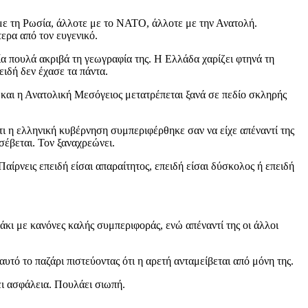
 με τη Ρωσία, άλλοτε με το ΝΑΤΟ, άλλοτε με την Ανατολή.
τερα από τον ευγενικό.
κία πουλά ακριβά τη γεωγραφία της. Η Ελλάδα χαρίζει φτηνά τη
ιδή δεν έχασε τα πάντα.
ι και η Ανατολική Μεσόγειος μετατρέπεται ξανά σε πεδίο σκληρής
ότι η ελληνική κυβέρνηση συμπεριφέρθηκε σαν να είχε απέναντί της
σέβεται. Τον ξαναχρεώνει.
Παίρνεις επειδή είσαι απαραίτητος, επειδή είσαι δύσκολος ή επειδή
κάκι με κανόνες καλής συμπεριφοράς, ενώ απέναντί της οι άλλοι
τό το παζάρι πιστεύοντας ότι η αρετή ανταμείβεται από μόνη της.
ζει ασφάλεια. Πουλάει σιωπή.