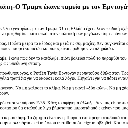
πάτη-Ο Τραμπ έκανε ταμείο με τον Ερντογάν
 Ότι έγινε φίλος με τον Τραμπ. Ότι η Ελλάδα έχει πλέον «ειδική σχέσ
 να μας θυμίσει κάτι απλό: στην πολιτική των μεγάλων συμφερόντων
ς. Πρώτα μετρά το κέρδος και μετά τις συμμαχίες. Δεν συγκινείται α
 ποιος μπορεί να πιέσει και ποιος είναι πρόθυμος να πληρώσει.
λαβε, έκανε πως δεν το κατάλαβε. Διότι βολεύει πολύ το παραμύθι τ
ής ως υπεύθυνη στάση.
 πρωθυπουργός, ο Ρετζέπ Ταγίπ Ερντογάν περπατούσε δίπλα στον Τρα
γάλα τραπέζια για να ακούσει καλά λόγια. Πηγαίνει για να πάρει αντα
 κανέναν. Να μη χαλάσει το κλίμα. Να μη φανεί «δύσκολη». Να μη χά
φουν.
πρόκειται να πάρουν F-35. Χθες το αφήγημα άλλαξε. Δεν μας είπαν πι
στασίου θα σταθούμε λίγα βήματα πιο μπροστά από εκείνον που μας 
α αεροσκάφη. Το ζήτημα είναι αν η Τουρκία επιστρέφει σταδιακά στο 
την πίσω πόρτα εκεί απ’ όπου υποτίθεται ότι είχε αποβληθεί. Και το κ