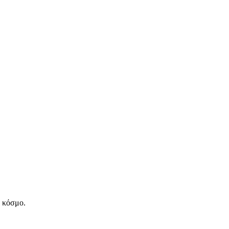
ν κόσμο.