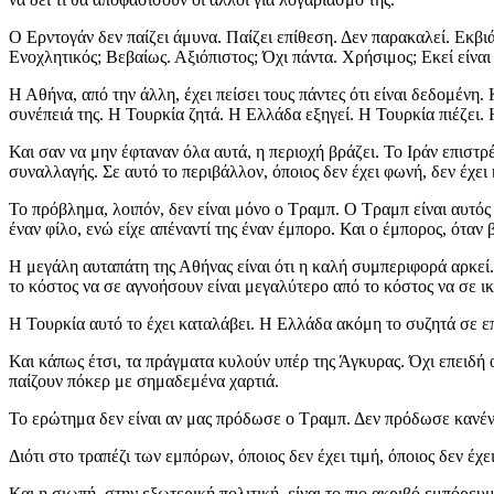
Ο Ερντογάν δεν παίζει άμυνα. Παίζει επίθεση. Δεν παρακαλεί. Εκβι
Ενοχλητικός; Βεβαίως. Αξιόπιστος; Όχι πάντα. Χρήσιμος; Εκεί είναι 
Η Αθήνα, από την άλλη, έχει πείσει τους πάντες ότι είναι δεδομένη
συνέπειά της. Η Τουρκία ζητά. Η Ελλάδα εξηγεί. Η Τουρκία πιέζει.
Και σαν να μην έφταναν όλα αυτά, η περιοχή βράζει. Το Ιράν επιστρ
συναλλαγής. Σε αυτό το περιβάλλον, όποιος δεν έχει φωνή, δεν έχει 
Το πρόβλημα, λοιπόν, δεν είναι μόνο ο Τραμπ. Ο Τραμπ είναι αυτός
έναν φίλο, ενώ είχε απέναντί της έναν έμπορο. Και ο έμπορος, όταν
Η μεγάλη αυταπάτη της Αθήνας είναι ότι η καλή συμπεριφορά αρκεί. Δ
το κόστος να σε αγνοήσουν είναι μεγαλύτερο από το κόστος να σε ι
Η Τουρκία αυτό το έχει καταλάβει. Η Ελλάδα ακόμη το συζητά σε επι
Και κάπως έτσι, τα πράγματα κυλούν υπέρ της Άγκυρας. Όχι επειδή ο
παίζουν πόκερ με σημαδεμένα χαρτιά.
Το ερώτημα δεν είναι αν μας πρόδωσε ο Τραμπ. Δεν πρόδωσε κανέναν
Διότι στο τραπέζι των εμπόρων, όποιος δεν έχει τιμή, όποιος δεν έχ
Και η σιωπή, στην εξωτερική πολιτική, είναι το πιο ακριβό εμπόρευ