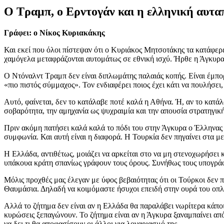
Ο Τραμπ, ο Ερντογάν και η ελληνική αυτα
Γράφει: ο Νίκος Κυριακάκης
Και εκεί που όλοι πίστεψαν ότι ο Κυριάκος Μητσοτάκης τα κατάφερε.
χαμόγελα μεταφράζονται αυτομάτως σε εθνική ισχύ. Ήρθε η Άγκυρα
Ο Ντόναλντ Τραμπ δεν είναι διπλωμάτης παλαιάς κοπής. Είναι έμπορο
«πιο πιστός σύμμαχος». Τον ενδιαφέρει ποιος έχει κάτι να πουλήσει,
Αυτό, φαίνεται, δεν το κατάλαβε ποτέ καλά η Αθήνα. Ή, αν το κατά
σοβαρότητα, την αμηχανία ως ψυχραιμία και την απουσία στρατηγικ
Πριν ακόμη πατήσει καλά καλά το πόδι του στην Άγκυρα ο Έλληνας
συμφωνία. Και αυτή είναι η διαφορά. Η Τουρκία δεν πηγαίνει στα με
Η Ελλάδα, αντιθέτως, μοιάζει να αρκείται στο να μη στενοχωρήσει
υπάκουα κράτη σπανίως γράφουν τους όρους. Συνήθως τους υπογρά
Μόλις προχθές μας έλεγαν με ύφος βεβαιότητας ότι οι Τούρκοι δεν 
Θαυμάσια. Δηλαδή να κοιμόμαστε ήσυχοι επειδή στην ουρά του οπλο
Αλλά το ζήτημα δεν είναι αν η Ελλάδα θα παραλάβει νωρίτερα κάποι
κυρώσεις ξεπαγώνουν. Το ζήτημα είναι αν η Άγκυρα ξαναμπαίνει από 
να δει τι θα αποφασίσουν οι άλλοι για λογαριασμό της.