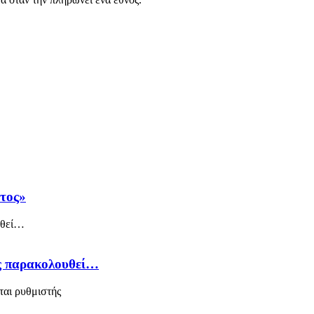
άτος»
ός παρακολουθεί…