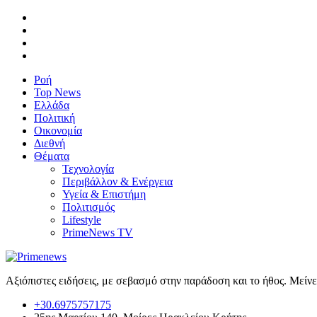
Ροή
Top News
Ελλάδα
Πολιτική
Οικονομία
Διεθνή
Θέματα
Τεχνολογία
Περιβάλλον & Ενέργεια
Υγεία & Επιστήμη
Πολιτισμός
Lifestyle
PrimeNews TV
Αξιόπιστες ειδήσεις, με σεβασμό στην παράδοση και το ήθος. Μείν
+30.6975757175