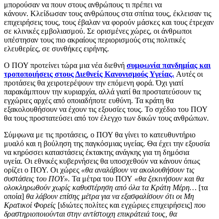
μπορούσαν να πουν στους ανθρώπους τι πρέπει να
κάνουν. Κλείδωσαν τους ανθρώπους στα σπίτια τους, έκλεισαν τις
επιχειρήσεις τους, τους έβαλαν να φορούν μάσκες και τους έτρεχαν
σε κλινικές εμβολιασμού. Σε ορισμένες χώρες, οι άνθρωποι
υπέστησαν τους πιο ακραίους περιορισμούς στις πολιτικές
ελευθερίες, σε συνθήκες ειρήνης.
Ο ΠΟΥ προτείνει τώρα μια νέα διεθνή
συμφωνία πανδημίας και
τροποποιήσεις στους Διεθνείς Κανονισμούς Υγείας.
Αυτές οι
προτάσεις θα χειροτερέψουν την επόμενη φορά. Όχι γιατί
παρακάμπτουν την κυριαρχία, αλλά γιατί θα προστατεύσουν τις
εγχώριες αρχές από οποιαδήποτε ευθύνη. Τα κράτη θα
εξακολουθήσουν να έχουν τις εξουσίες τους. Το σχέδιο του ΠΟΥ
θα τους προστατεύσει από τον έλεγχο των δικών τους ανθρώπων.
Σύμφωνα με τις προτάσεις, ο ΠΟΥ θα γίνει το κατευθυντήριο
μυαλό και η βούληση της παγκόσμιας υγείας. Θα έχει την εξουσία
να κηρύσσει καταστάσεις έκτακτης ανάγκης για τη δημόσια
υγεία. Οι εθνικές κυβερνήσεις θα υποσχεθούν να κάνουν όπως
ορίζει ο ΠΟΥ. Οι χώρες
«θα αναλάβουν να ακολουθήσουν τις
συστάσεις του ΠΟΥ».
Τα μέτρα του ΠΟΥ
«θα ξεκινήσουν και θα
ολοκληρωθούν χωρίς καθυστέρηση από όλα τα Κράτη Μέρη…
[τα
οποία]
θα λάβουν επίσης μέτρα για να εξασφαλίσουν ότι οι Μη
Κρατικοί Φορείς
[ιδιώτες πολίτες και εγχώριες επιχειρήσεις]
που
δραστηριοποιούνται στην αντίστοιχη επικράτειά τους, θα