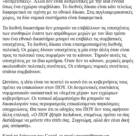
«δεσμευτικές». Αλλά δεν είναι δεσμευτικές με την ίδια έννοια
όπως ένα εγχώριο συμβόλαιο. Το διεθνές δίκαιο είναι κάτι τελείως
διαφορετικό σε σχέση με το εθνικό δίκαιο. Στις αγγλοαμερικανικές
χώρες, τα δύο νομικά συστήματα είναι διαφορετικά.
Τα διεθνή δικαστήρια δεν μπορούν να επιβάλλουν τις υποσχέσεις
των συνθηκών έναντι των απρόθυμων μερών με τον ίδιο τρόπο
που ένα εθνικό δικαστήριο μπορεί να επιβάλει τις συμβατικές
υποσχέσεις. Το διεθνές δίκαιο είναι επισημοποιημένη διεθνής
πολιτική. Οι χώρες δίνουν υποσχέσεις η μία στην άλλη όταν είναι
προς το πολιτικό τους συμφέρον να το κάνουν. Τηρούν αυτές τις
υποσχέσεις με τα ίδια κριτήρια. Όταν δεν το κάνουν, μερικές φορές
ακολουθούν πολιτικές συνέπειες. Οι επίσημες νομικές συνέπειες
σπάνια συμβαίνουν.
Ωστόσο, η ιδέα είναι να πειστεί το κοινό ότι οι κυβερνήσεις τους
πρέπει να υπακούουν στον ΠΟΥ. Οι δεσμευτικές συστάσεις
νομιμοποιούν ουσιαστικά τα «δεμένα χέρια» των εγχώριων
κυβερνήσεων. Οι τοπικοί αξιωματούχοι θα μπορούν να
δικαιολογούν τους περιορισμούς επικαλούμενοι παγκόσμιες
υποχρεώσεις. Θα πουν ότι οι οδηγίες του ΠΟΥ δεν τους αφήνουν
άλλη επιλογή.
«Ο ΠΟΥ ζήτησε lockdown, επομένως πρέπει να σας
διατάξουμε να μείνετε στο σπίτι σας. Συγγνώμη, αλλά δεν είναι δική
μας απόφαση».
Κατά τη διάρκεια του Covid, οι αρχές προσπάθησαν να