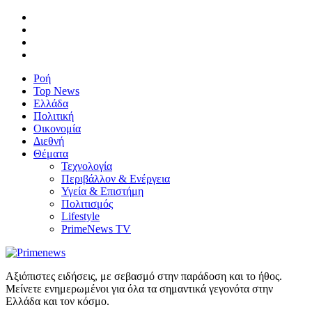
Ροή
Top News
Ελλάδα
Πολιτική
Οικονομία
Διεθνή
Θέματα
Τεχνολογία
Περιβάλλον & Ενέργεια
Υγεία & Επιστήμη
Πολιτισμός
Lifestyle
PrimeNews TV
Αξιόπιστες ειδήσεις, με σεβασμό στην παράδοση και το ήθος.
Μείνετε ενημερωμένοι για όλα τα σημαντικά γεγονότα στην
Ελλάδα και τον κόσμο.