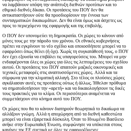
να λαμβάνουν υπόψη την ανάπτυξη διεθνών προτύπων και το
εθιμικό διεθνές δίκαιο. Οι προτάσεις του ΠΟΥ δεν θα
αντικαταστήσουν ούτε θα προσδιορίσουν την έννοια των
συνταγματικών δικαιωμάτων. Δεν θα είναι όμως και άσχετες ως
προς το περιεχόμενο της εφαρμογής και της επιβολής.
Ο ΠΟΥ δεν υπονομεύει τη δημοκρατία. Οι χώρες το κάνουν από
μόνες τους με την πάροδο του χρόνου. Οι εθνικές κυβερνήσεις
πρέπει να εγκρίνουν το νέο σχέδιο και οποιοσδήποτε μπορεί να το
εφαρμόσει όπως θέλει (ή όχι). Χωρίς τη συγκατάθεσή τους, ο ΠΟΥ
δεν έχει εξουσία να επιβάλει τις υπαγορεύσεις του. Μπορεί να μην
ενδιαφέρονται όλες οι χώρες για όλες τις λεπτομέρειες του σχεδίου
αυτού. Οι προτάσεις του ΠΟΥ απαιτούν μαζικές οικονομικές και
τεχνικές μεταφορές στις αναπτυσσόμενες χώρες. Αλλά και τα
σύμφωνα για την κλιματική αλλαγή. Στο τέλος οι πλούσιες χώρες
αγκάλιασαν αυτές τις προτάσεις ούτως ή άλλως. Ήθελαν πρόθυμα
να σηματοδοτήσουν την «αρετή» και να δικαιολογήσουν τις δικές
τους πρακτικές για το κλίμα. Οι περισσότεροι αναμένεται να
συμμετάσχουν στο κίνημα αυτό του ΠΟΥ.
Οι χώρες που θα το κάνουν διατηρούν θεωρητικά το δικαίωμα να
αλλάξουν γνώμη. Αλλά η αποχώρηση από τα διεθνή καθεστώτα
μπορεί να είναι εξαιρετικά δύσκολη. Όταν το Ηνωμένο Βασίλειο
ανήκε στην Ευρωπαϊκή Ένωση, συμφώνησε να υπόκειται στους
κανόνες της ΕΕ σχετικά με όλες τις εφαρμοζόμενες