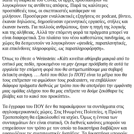
λογοκρίνουν τις αντίθετες απόψεις. Παρά τις καλύτερες
προσπάθειές τους, οι σκεπτικιστές κατάφεραν να
μιλήσουν. Προσέφεραν εναλλακτικές εξηγήσεις σε podcast, βίντεο,
έκαναν δηλώσεις, δημοσίευσαν ερευνητικές εργασίες, στήλες και
έκαναν tweets. Για πολλούς ανθρώπους, ήταν η πηγή της λογικής
και της αλήθειας. Αλλά την επόμενη φορά τα πράγματα μπορεί να
είναι διαφορετικά. Στο πλαίσιο του νέου καθεστώτος πανδημίας, οι
χώρες θα δεσμευτούν να λογοκρίνουν
«ψευδείς, παραπλανητικές,
και επικίνδυνες πληροφορίες, ως παραπληροφόρηση».
Όπως το έθεσε ο Weinstein:
«Κάτι κινείται αθόρυβα μακριά από το
οπτικό μας πεδίο, προκειμένου να μην έχουμε πρόσβαση σε αυτά τα
εργαλεία την επόμενη φορά που θα αντιμετωπίσουμε μια σοβαρή
έκτακτη ανάγκη. … Αυτό που θέλει [ο ΠΟΥ] είναι τα μέτρα που θα
τους επέτρεπαν να φιμώσουν τους podcasters, να επιβάλλουν
διάφορα πράγματα διεθνώς με τρόπο που θα αποτρέψει την εμφάνιση
μιας ομάδας ελέγχου που θα μας επέτρεπε να δούμε ξεκάθαρα τις
βλάβες και το κακό που προκύπτει».
Τα έγγραφα του ΠΟΥ δεν θα παρακάμψουν τα συντάγματα στις
αγγλοαμερικανικές χώρες. Στις Ηνωμένες Πολιτείες, η Πρώτη
Τροποποίηση θα εξακολουθεί να ισχύει. Όμως η έννοια των
συνταγμάτων δεν είναι στατική. Οι διεθνείς κανόνες μπορούν να
επηρεάσουν τον τρόπο με τον οποίο τα δικαστήρια διαβάζουν και
εφαρμόζουν τις συνταγματικές διατάξεις. Τα δικαστήρια μπορούν