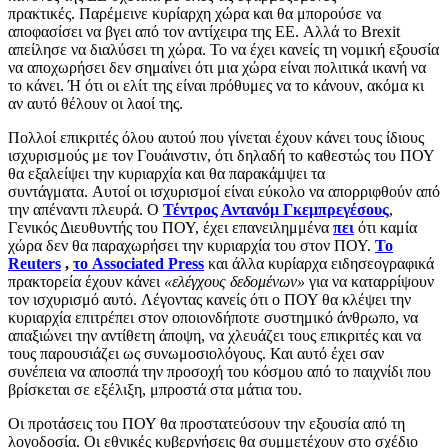
πρακτικές. Παρέμεινε κυρίαρχη χώρα και θα μπορούσε να
αποφασίσει να βγει από τον αντίχειρα της ΕΕ. Αλλά το Brexit
απείλησε να διαλύσει τη χώρα. Το να έχει κανείς τη νομική εξουσία
να αποχωρήσει δεν σημαίνει ότι μια χώρα είναι πολιτικά ικανή να
το κάνει. Ή ότι οι ελίτ της είναι πρόθυμες να το κάνουν, ακόμα κι
αν αυτό θέλουν οι λαοί της.
Πολλοί επικριτές όλου αυτού που γίνεται έχουν κάνει τους ίδιους
ισχυρισμούς με τον Γουάινστιν, ότι δηλαδή το καθεστώς του ΠΟΥ
θα εξαλείψει την κυριαρχία και θα παρακάμψει τα
συντάγματα. Αυτοί οι ισχυρισμοί είναι εύκολο να απορριφθούν από
την απέναντι πλευρά. Ο
Τέντρος Αντανόμ Γκεμπρεγέσους
,
Γενικός Διευθυντής του ΠΟΥ, έχει επανειλημμένα
πει
ότι καμία
χώρα δεν θα παραχωρήσει την κυριαρχία του στον ΠΟΥ.
Το
Reuters
,
το Associated Press
και άλλα κυρίαρχα ειδησεογραφικά
πρακτορεία έχουν κάνει
«ελέγχους δεδομένων»
για να καταρρίψουν
τον ισχυρισμό αυτό. Λέγοντας κανείς ότι ο ΠΟΥ θα κλέψει την
κυριαρχία επιτρέπει στον οποιονδήποτε συστημικό άνθρωπο, να
απαξιώνει την αντίθετη άποψη, να χλευάζει τους επικριτές και να
τους παρουσιάζει ως συνωμοσιολόγους. Και αυτό έχει σαν
συνέπεια να αποσπά την προσοχή του κόσμου από το παιχνίδι που
βρίσκεται σε εξέλιξη, μπροστά στα μάτια του.
Οι προτάσεις του ΠΟΥ θα προστατεύσουν την εξουσία από τη
λογοδοσία. Οι εθνικές κυβερνήσεις θα συμμετέχουν στο σχέδιο