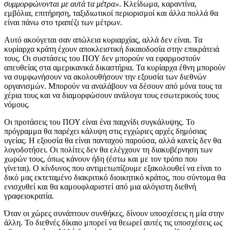
συμμορφώνονται με αυτά τα μέτρα»
. Κλείδωμα, καραντίνα,
εμβόλια, επιτήρηση, ταξιδιωτικοί περιορισμοί και άλλα πολλά θα
είναι πάνω στο τραπέζι των μέτρων.
Αυτό ακούγεται σαν απώλεια κυριαρχίας, αλλά δεν είναι. Τα
κυρίαρχα κράτη έχουν αποκλειστική δικαιοδοσία στην επικράτειά
τους. Οι συστάσεις του ΠΟΥ δεν μπορούν να εφαρμοστούν
απευθείας στα αμερικανικά δικαστήρια. Τα κυρίαρχα έθνη μπορούν
να συμφωνήσουν να ακολουθήσουν την εξουσία των διεθνών
οργανισμών. Μπορούν να αναλάβουν να δέσουν από μόνα τους τα
χέρια τους και να διαμορφώσουν ανάλογα τους εσωτερικούς τους
νόμους.
Οι προτάσεις του ΠΟΥ είναι ένα παιχνίδι συγκάλυψης. Το
πρόγραμμα θα παρέχει κάλυψη στις εγχώριες αρχές δημόσιας
υγείας. Η εξουσία θα είναι πανταχού παρούσα, αλλά κανείς δεν θα
λογοδοτήσει. Οι πολίτες δεν θα ελέγχουν τη διακυβέρνηση των
χωρών τους, όπως κάνουν ήδη (έστω και με τον τρόπο που
γίνεται). Ο κίνδυνος που αντιμετωπίζουμε εξακολουθεί να είναι το
δικό μας εκτεταμένο διακριτικό διοικητικό κράτος, που σύντομα θα
ενισχυθεί και θα καμουφλαριστεί από μια αλόγιστη διεθνή
γραφειοκρατία.
Όταν οι χώρες συνάπτουν συνθήκες, δίνουν υποσχέσεις η μία στην
άλλη. Το διεθνές δίκαιο μπορεί να θεωρεί αυτές τις υποσχέσεις ως