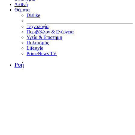
Διεθνή
Θέματα
Dislike
Τεχνολογία
Περιβάλλον & Ενέργεια
Υγεία & Επιστήμη
Πολιτισμός
Lifestyle
PrimeNews TV
Ροή