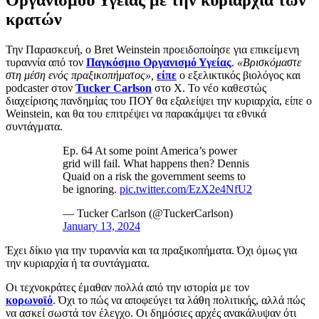
κρατών
Την Παρασκευή, ο Bret Weinstein προειδοποίησε για επικείμενη
τυραννία από τον
Παγκόσμιο Οργανισμό Υγείας
.
«Βρισκόμαστε
στη μέση ενός πραξικοπήματος»,
είπε
ο εξελικτικός βιολόγος και
podcaster στον
Tucker Carlson
στο X. Το νέο καθεστώς
διαχείρισης πανδημίας του ΠΟΥ θα εξαλείψει την κυριαρχία, είπε ο
Weinstein, και θα του επιτρέψει να παρακάμψει τα εθνικά
συντάγματα.
Ep. 64 At some point America’s power
grid will fail. What happens then? Dennis
Quaid on a risk the government seems to
be ignoring.
pic.twitter.com/EzX2e4NfU2
— Tucker Carlson (@TuckerCarlson)
January 13, 2024
Έχει δίκιο για την τυραννία και τα πραξικοπήματα. Όχι όμως για
την κυριαρχία ή τα συντάγματα.
Οι τεχνοκράτες έμαθαν πολλά από την ιστορία με τον
κορωνοϊό
. Όχι το πώς να αποφεύγει τα λάθη πολιτικής, αλλά πώς
να ασκεί σωστά τον έλεγχο. Οι δημόσιες αρχές ανακάλυψαν ότι