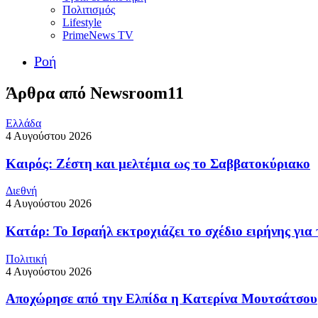
Πολιτισμός
Lifestyle
PrimeNews TV
Ροή
Άρθρα από Newsroom11
Ελλάδα
4 Αυγούστου 2026
Καιρός: Ζέστη και μελτέμια ως το Σαββατοκύριακο
Διεθνή
4 Αυγούστου 2026
Κατάρ: Το Ισραήλ εκτροχιάζει το σχέδιο ειρήνης για
Πολιτική
4 Αυγούστου 2026
Αποχώρησε από την Ελπίδα η Κατερίνα Μουτσάτσου