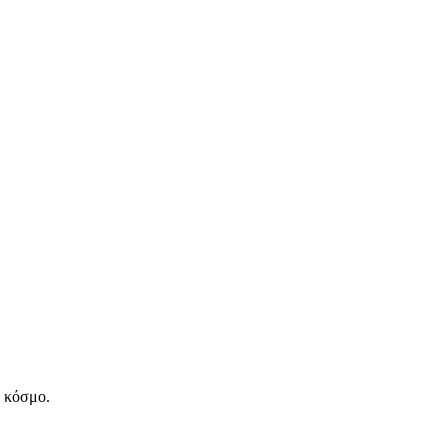
ν κόσμο.