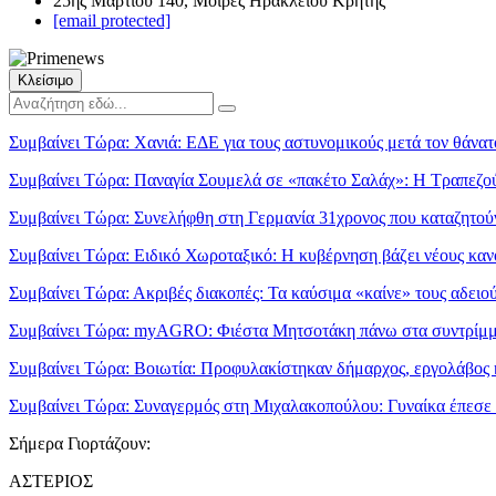
25ης Μαρτίου 140, Μοίρες Ηρακλείου Κρήτης
[email protected]
Κλείσιμο
Συμβαίνει Τώρα:
Χανιά: ΕΔΕ για τους αστυνομικούς μετά τον θάνατ
Συμβαίνει Τώρα:
Παναγία Σουμελά σε «πακέτο Σαλάχ»: Η Τραπεζού
Συμβαίνει Τώρα:
Συνελήφθη στη Γερμανία 31χρονος που καταζητούν
Συμβαίνει Τώρα:
Ειδικό Χωροταξικό: Η κυβέρνηση βάζει νέους κανό
Συμβαίνει Τώρα:
Ακριβές διακοπές: Τα καύσιμα «καίνε» τους αδει
Συμβαίνει Τώρα:
myAGRO: Φιέστα Μητσοτάκη πάνω στα συντρί
Συμβαίνει Τώρα:
Βοιωτία: Προφυλακίστηκαν δήμαρχος, εργολάβος κ
Συμβαίνει Τώρα:
Συναγερμός στη Μιχαλακοπούλου: Γυναίκα έπεσε 
Σήμερα Γιορτάζουν:
ΑΣΤΕΡΙΟΣ