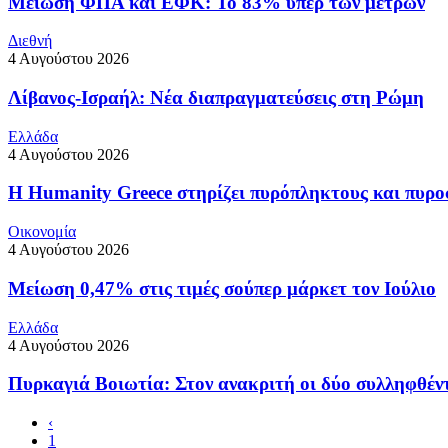
Μείωση ΦΠΑ και ΕΦΚ: Το 83% υπέρ των μέτρων
Διεθνή
4 Αυγούστου 2026
Λίβανος-Ισραήλ: Νέα διαπραγματεύσεις στη Ρώμη
Ελλάδα
4 Αυγούστου 2026
Η Humanity Greece στηρίζει πυρόπληκτους και πυρο
Οικονομία
4 Αυγούστου 2026
Μείωση 0,47% στις τιμές σούπερ μάρκετ τον Ιούλιο
Ελλάδα
4 Αυγούστου 2026
Πυρκαγιά Βοιωτία: Στον ανακριτή οι δύο συλληφθέν
‹
1