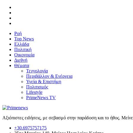
Ροή
Top News
Ελλάδα
Πολιτική
Οικονομία
Διεθνή
Θέματα
Τεχνολογία
Περιβάλλον & Ενέργεια
Υγεία & Επιστήμη
Πολιτισμός
Lifestyle
PrimeNews TV
Αξιόπιστες ειδήσεις, με σεβασμό στην παράδοση και το ήθος. Μείν
+30.6975757175