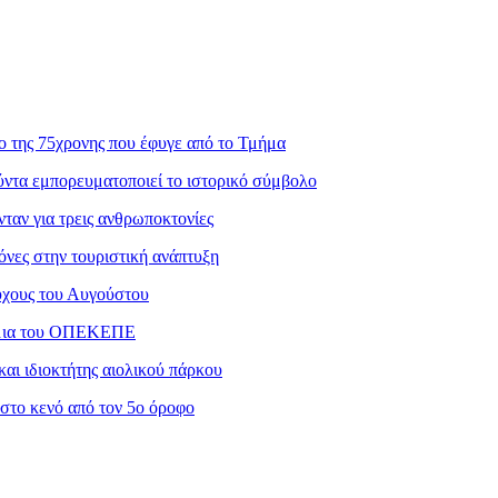
ο της 75χρονης που έφυγε από το Τμήμα
ντα εμπορευματοποιεί το ιστορικό σύμβολο
ταν για τρεις ανθρωποκτονίες
νες στην τουριστική ανάπτυξη
ούχους του Αυγούστου
μμια του ΟΠΕΚΕΠΕ
αι ιδιοκτήτης αιολικού πάρκου
στο κενό από τον 5ο όροφο