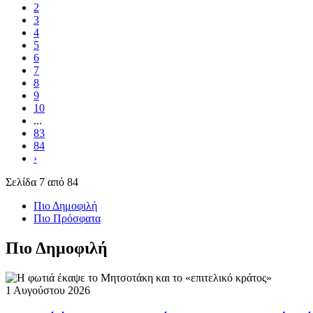
2
3
4
5
6
7
8
9
10
...
83
84
›
Σελίδα 7 από 84
Πιο Δημοφιλή
Πιο Πρόσφατα
Πιο Δημοφιλή
1 Αυγούστου 2026