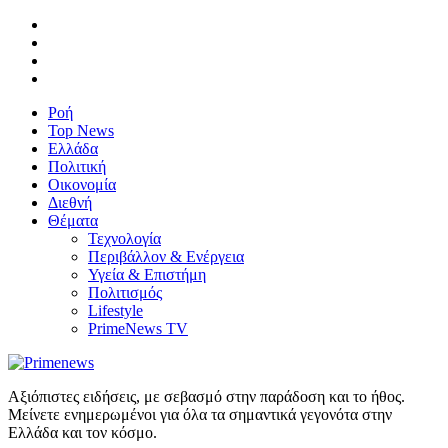
Ροή
Top News
Ελλάδα
Πολιτική
Οικονομία
Διεθνή
Θέματα
Τεχνολογία
Περιβάλλον & Ενέργεια
Υγεία & Επιστήμη
Πολιτισμός
Lifestyle
PrimeNews TV
Αξιόπιστες ειδήσεις, με σεβασμό στην παράδοση και το ήθος.
Μείνετε ενημερωμένοι για όλα τα σημαντικά γεγονότα στην
Ελλάδα και τον κόσμο.