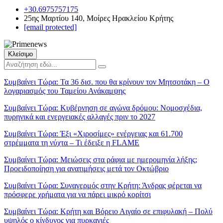
+30.6975757175
25ης Μαρτίου 140, Μοίρες Ηρακλείου Κρήτης
[email protected]
Κλείσιμο
Συμβαίνει Τώρα:
Τα 36 δισ. που θα κρίνουν τον Μητσοτάκη – Ο
λογαριασμός του Ταμείου Ανάκαμψης
Συμβαίνει Τώρα:
Κυβέρνηση σε αγώνα δρόμου: Νομοσχέδια,
πυρηνικά και ενεργειακές αλλαγές πριν το 2027
Συμβαίνει Τώρα:
Έξι «Χιροσίμες» ενέργειας και 61.700
στρέμματα τη νύχτα – Τι έδειξε η FLAME
Συμβαίνει Τώρα:
Μειώσεις στα ράφια με ημερομηνία λήξης;
Προειδοποίηση για ανατιμήσεις μετά τον Οκτώβριο
Συμβαίνει Τώρα:
Συναγερμός στην Κρήτη: Άνδρας φέρεται να
πρόσφερε χρήματα για να πάρει μικρό κορίτσι
Συμβαίνει Τώρα:
Κρήτη και Βόρειο Αιγαίο σε επιφυλακή – Πολύ
υψηλός ο κίνδυνος για πυρκαγιές