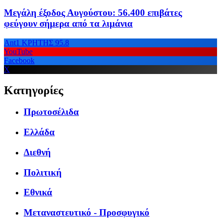
Μεγάλη έξοδος Αυγούστου: 56.400 επιβάτες
φεύγουν σήμερα από τα λιμάνια
Ant1 ΚΡΗΤΗΣ 95.8
YouTube
Facebook
X
Κατηγορίες
Πρωτοσέλιδα
Ελλάδα
Διεθνή
Πολιτική
Εθνικά
Μεταναστευτικό - Προσφυγικό