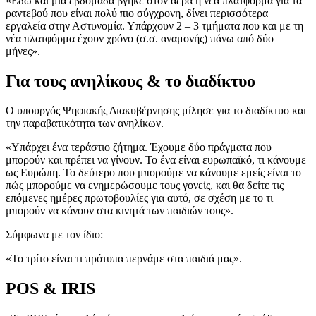
«Εδώ και μια εβδομάδα βγήκε στον αέρα η νέα πλατφόρμα για τα
ραντεβού που είναι πολύ πιο σύγχρονη, δίνει περισσότερα
εργαλεία στην Αστυνομία. Υπάρχουν 2 – 3 τμήματα που και με τη
νέα πλατφόρμα έχουν χρόνο (σ.σ. αναμονής) πάνω από δύο
μήνες».
Για τους ανηλίκους & το διαδίκτυο
Ο υπουργός Ψηφιακής Διακυβέρνησης μίλησε για το διαδίκτυο και
την παραβατικότητα των ανηλίκων.
«Υπάρχει ένα τεράστιο ζήτημα. Έχουμε δύο πράγματα που
μπορούν και πρέπει να γίνουν. Το ένα είναι ευρωπαϊκό, τι κάνουμε
ως Ευρώπη. Το δεύτερο που μπορούμε να κάνουμε εμείς είναι το
πώς μπορούμε να ενημερώσουμε τους γονείς, και θα δείτε τις
επόμενες ημέρες πρωτοβουλίες για αυτό, σε σχέση με το τι
μπορούν να κάνουν στα κινητά των παιδιών τους».
Σύμφωνα με τον ίδιο:
«Το τρίτο είναι τι πρότυπα περνάμε στα παιδιά μας».
POS & IRIS