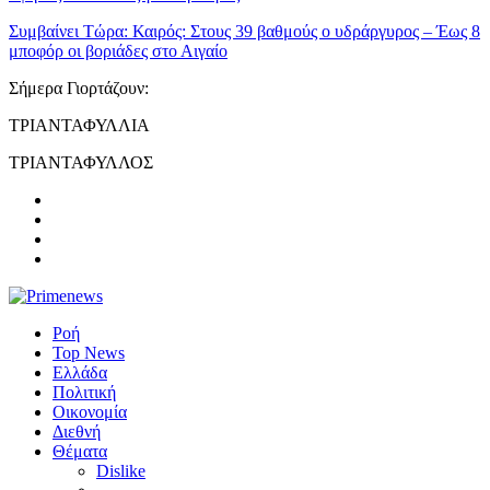
Συμβαίνει Τώρα:
Καιρός: Στους 39 βαθμούς ο υδράργυρος – Έως 8
μποφόρ οι βοριάδες στο Αιγαίο
Σήμερα Γιορτάζουν:
ΤΡΙΑΝΤΑΦΥΛΛΙΑ
ΤΡΙΑΝΤΑΦΥΛΛΟΣ
Ροή
Top News
Ελλάδα
Πολιτική
Οικονομία
Διεθνή
Θέματα
Dislike