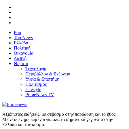
Ροή
Top News
Ελλάδα
Πολιτική
Οικονομία
Διεθνή
Θέματα
Τεχνολογία
Περιβάλλον & Ενέργεια
Υγεία & Επιστήμη
Πολιτισμός
Lifestyle
PrimeNews TV
Αξιόπιστες ειδήσεις, με σεβασμό στην παράδοση και το ήθος.
Μείνετε ενημερωμένοι για όλα τα σημαντικά γεγονότα στην
Ελλάδα και τον κόσμο.