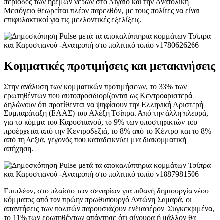
περίοδος των ήρεμων νερών στο Αιγαίο και την Ανατολική
Μεσόγειο θεωρείται πλέον παρελθόν, με τους πολίτες να είναι
επιφυλακτικοί για τις μελλοντικές εξελίξεις.
Κομματικές προτιμήσεις και μετακινήσεις
Στην ανάλυση των κομματικών προτιμήσεων, το 33% των
ερωτηθέντων που αυτοπροσδιορίζονται ως Κεντροαριστερά
δηλώνουν ότι προτίθενται να ψηφίσουν την Ελληνική Αριστερή
Συμπαράταξη (ΕΛΑΣ) του Αλέξη Τσίπρα. Από την άλλη πλευρά,
για το κόμμα του Καρυστιανού, το 9% των υποστηρικτών του
προέρχεται από την Κεντροδεξιά, το 8% από το Κέντρο και το 8%
από τη Δεξιά, γεγονός που καταδεικνύει μια διακομματική
απήχηση.
Επιπλέον, στο πλαίσιο των σεναρίων για πιθανή δημιουργία νέου
κόμματος από τον πρώην πρωθυπουργό Αντώνη Σαμαρά, οι
απαντήσεις των πολιτών παρουσιάζουν ενδιαφέρον. Συγκεκριμένα,
το 11% των ερωτηθέντων απάντησε ότι σίγουρα ή μάλλον θα