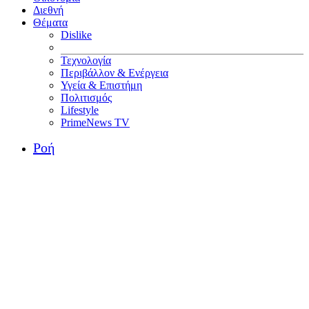
Διεθνή
Θέματα
Dislike
Τεχνολογία
Περιβάλλον & Ενέργεια
Υγεία & Επιστήμη
Πολιτισμός
Lifestyle
PrimeNews TV
Ροή