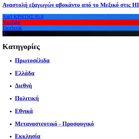
Αναστολή εξαγωγών αβοκάντο από το Μεξικό στις 
Ant1 ΚΡΗΤΗΣ 95.8
YouTube
Facebook
X
Κατηγορίες
Πρωτοσέλιδα
Ελλάδα
Διεθνή
Πολιτική
Εθνικά
Μεταναστευτικό - Προσφυγικό
Εκκλησία