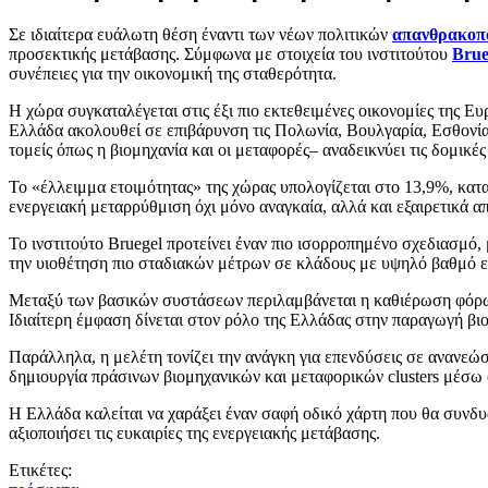
Σε ιδιαίτερα ευάλωτη θέση έναντι των νέων πολιτικών
απανθρακοπ
προσεκτικής μετάβασης. Σύμφωνα με στοιχεία του ινστιτούτου
Brue
συνέπειες για την οικονομική της σταθερότητα.
Η χώρα συγκαταλέγεται στις έξι πιο εκτεθειμένες οικονομίες της 
Ελλάδα ακολουθεί σε επιβάρυνση τις Πολωνία, Βουλγαρία, Εσθονία,
τομείς όπως η βιομηχανία και οι μεταφορές– αναδεικνύει τις δομικέ
Το «έλλειμμα ετοιμότητας» της χώρας υπολογίζεται στο 13,9%, κατ
ενεργειακή μεταρρύθμιση όχι μόνο αναγκαία, αλλά και εξαιρετικά απ
Το ινστιτούτο Bruegel προτείνει έναν πιο ισορροπημένο σχεδιασμό,
την υιοθέτηση πιο σταδιακών μέτρων σε κλάδους με υψηλό βαθμό ε
Μεταξύ των βασικών συστάσεων περιλαμβάνεται η καθιέρωση φόρων
Ιδιαίτερη έμφαση δίνεται στον ρόλο της Ελλάδας στην παραγωγή βι
Παράλληλα, η μελέτη τονίζει την ανάγκη για επενδύσεις σε ανανεώσ
δημιουργία πράσινων βιομηχανικών και μεταφορικών clusters μέσω 
Η Ελλάδα καλείται να χαράξει έναν σαφή οδικό χάρτη που θα συνδυά
αξιοποιήσει τις ευκαιρίες της ενεργειακής μετάβασης.
Ετικέτες: