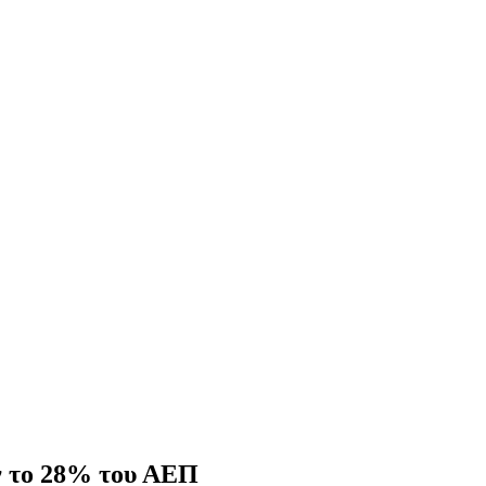
όν το 28% του ΑΕΠ