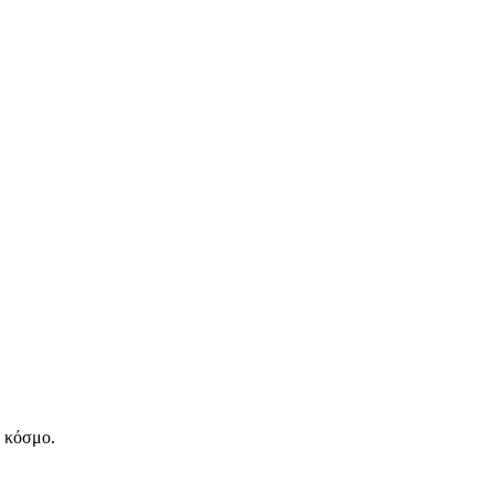
ν κόσμο.