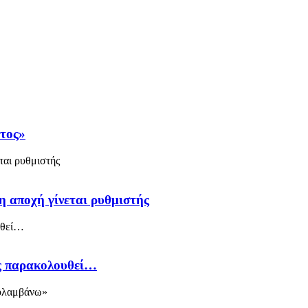
άτος»
η αποχή γίνεται ρυθμιστής
ός παρακολουθεί…