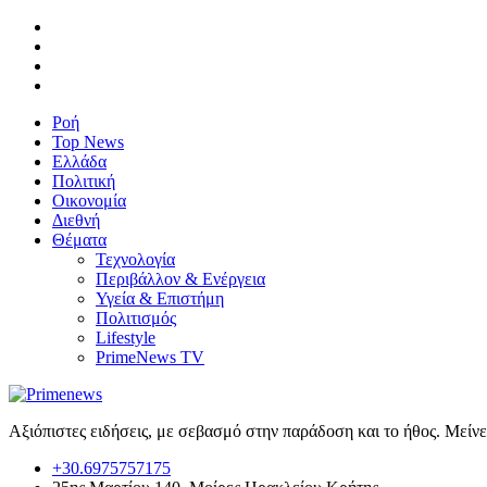
Ροή
Top News
Ελλάδα
Πολιτική
Οικονομία
Διεθνή
Θέματα
Τεχνολογία
Περιβάλλον & Ενέργεια
Υγεία & Επιστήμη
Πολιτισμός
Lifestyle
PrimeNews TV
Αξιόπιστες ειδήσεις, με σεβασμό στην παράδοση και το ήθος. Μείν
+30.6975757175