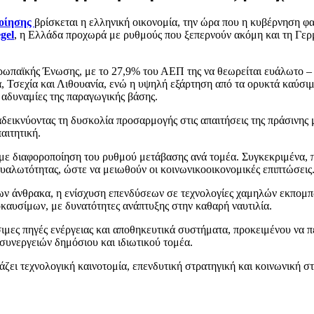
οίησης
βρίσκεται η ελληνική οικονομία, την ώρα που η κυβέρνηση φαί
gel
, η Ελλάδα προχωρά με ρυθμούς που ξεπερνούν ακόμη και τη Γερμ
Ευρωπαϊκής Ένωσης, με το 27,9% του ΑΕΠ της να θεωρείται ευάλωτο 
 Τσεχία και Λιθουανία, ενώ η υψηλή εξάρτηση από τα ορυκτά καύσιμ
ς αδυναμίες της παραγωγικής βάσης.
αδεικνύοντας τη δυσκολία προσαρμογής στις απαιτήσεις της πράσινη
αιτητική.
 με διαφοροποίηση του ρυθμού μετάβασης ανά τομέα. Συγκεκριμένα, πρ
υαλωτότητας, ώστε να μειωθούν οι κοινωνικοοικονομικές επιπτώσεις
 άνθρακα, η ενίσχυση επενδύσεων σε τεχνολογίες χαμηλών εκπομπών
οκαυσίμων, με δυνατότητες ανάπτυξης στην καθαρή ναυτιλία.
ιμες πηγές ενέργειας και αποθηκευτικά συστήματα, προκειμένου να περ
συνεργειών δημόσιου και ιδιωτικού τομέα.
ζει τεχνολογική καινοτομία, επενδυτική στρατηγική και κοινωνική στ