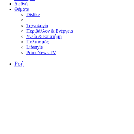
Διεθνή
Θέματα
Dislike
Τεχνολογία
Περιβάλλον & Ενέργεια
Υγεία & Επιστήμη
Πολιτισμός
Lifestyle
PrimeNews TV
Ροή