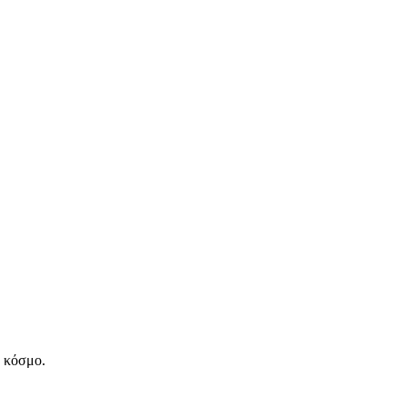
ν κόσμο.