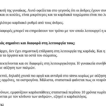
αυτή της γυναίκας. Αυτό οφείλεται στο γεγονός ότι οι άνδρες έχουν 
αι οι κοιλίες, είναι μικρότερες και τα καρδιακά τοιχώματα είναι πιο λ
ψηλότερο καρδιακό ρυθμό από τους άνδρες.
αφορές μπορεί να επηρεάσουν τον τρόπο με τον οποίο λειτουργεί η κ
άς σημαίνει και διαφορά στη λειτουργία τους;
χει, δεν έχει σημαντική επίδραση στη λειτουργία της καρδιάς. Και η 
α τα όργανα και τα οστά του σώματος.
επεκτείνονται και σε διαφορές στη λειτουργικότητα. Η γυναικεία συν
 με αύξηση των παλμών.
πτό, δηλαδή χτυπά πιο αργά και αντιδρά στο stress κυρίως με αύξηση 
ες ορμόνες, τα οιστρογόνα. Μάλιστα, στατιστικά φαίνεται πως οι νεαρ
όνων, εμφανίζουν καρδιοπάθειες στατιστικά περίπου 10 χρόνια νωρίτε
νεται με τον κίνδυνο των ανδρών», εξηγεί ο καρδιολόγος.
ες;