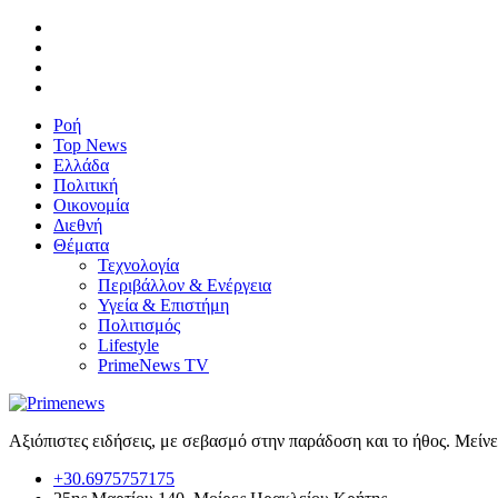
Ροή
Top News
Ελλάδα
Πολιτική
Οικονομία
Διεθνή
Θέματα
Τεχνολογία
Περιβάλλον & Ενέργεια
Υγεία & Επιστήμη
Πολιτισμός
Lifestyle
PrimeNews TV
Αξιόπιστες ειδήσεις, με σεβασμό στην παράδοση και το ήθος. Μείν
+30.6975757175