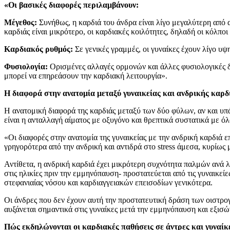
«Οι βασικές διαφορές περιλαμβάνουν:
Μέγεθος:
Συνήθως, η καρδιά του άνδρα είναι λίγο μεγαλύτερη από 
καρδιάς είναι μικρότερο, οι καρδιακές κοιλότητες, δηλαδή οι κόλποι κ
Καρδιακός ρυθμός:
Σε γενικές γραμμές, οι γυναίκες έχουν λίγο υ
Φυσιολογία:
Ορισμένες αλλαγές ορμονών και άλλες φυσιολογικές δι
μπορεί να επηρεάσουν την καρδιακή λειτουργία».
Η διαφορά στην ανατομία μεταξύ γυναικείας και ανδρικής καρδι
Η ανατομική διαφορά της καρδιάς μεταξύ των δύο φύλων, αν και υπάρ
είναι η ανταλλαγή αίματος με οξυγόνο και θρεπτικά συστατικά με όλ
«Οι διαφορές στην ανατομία της γυναικείας με την ανδρική καρδιά 
γρηγορότερα από την ανδρική και αντιδρά στο stress άμεσα, κυρίως
Αντίθετα, η ανδρική καρδιά έχει μικρότερη συχνότητα παλμών ανά λε
στις ηλικίες πριν την εμμηνόπαυση- προστατεύεται από τις γυναικεί
στεφανιαίας νόσου και καρδιαγγειακών επεισοδίων γενικότερα.
Οι άνδρες που δεν έχουν αυτή την προστατευτική δράση των οιστρογ
αυξάνεται σημαντικά στις γυναίκες μετά την εμμηνόπαυση και εξισώ
Πώς εκδηλώνονται οι καρδιακές παθήσεις σε άντρες και γυναίκ