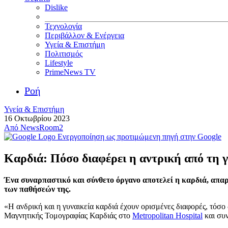
Dislike
Τεχνολογία
Περιβάλλον & Ενέργεια
Υγεία & Επιστήμη
Πολιτισμός
Lifestyle
PrimeNews TV
Ροή
Υγεία & Επιστήμη
16 Οκτωβρίου 2023
Από
NewsRoom2
Ενεργοποίηση ως προτιμώμενη πηγή στην Google
Καρδιά: Πόσο διαφέρει η αντρική από τη γυ
Ένα συναρπαστικό και σύνθετο όργανο αποτελεί η καρδιά, απαρα
των παθήσεών της.
«Η ανδρική και η γυναικεία καρδιά έχουν ορισμένες διαφορές, τόσο
Μαγνητικής Τομογραφίας Καρδιάς στο
Metropolitan Hospital
και συν