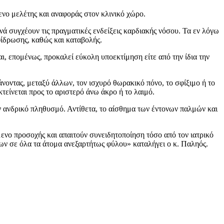
ενο μελέτης και αναφοράς στον κλινικό χώρο.
ά συγχέουν τις πραγματικές ενδείξεις καρδιακής νόσου. Τα εν λόγω
φίδρωσης, καθώς και καταβολής.
ι, επομένως, προκαλεί εύκολη υποεκτίμηση είτε από την ίδια την
νοντας, μεταξύ άλλων, τον ισχυρό θωρακικό πόνο, το σφίξιμο ή το
τείνεται προς το αριστερό άνω άκρο ή το λαιμό.
ον ανδρικό πληθυσμό. Αντίθετα, το αίσθημα των έντονων παλμών και
νο προσοχής και απαιτούν συνειδητοποίηση τόσο από τον ιατρικό
ων σε όλα τα άτομα ανεξαρτήτως φύλου» καταλήγει ο κ. Παληός.