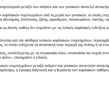
ά συμπτώματα μεταξύ των ανδρών και των γυναικών αποτελεί αντικείμ
ν καρδιακών συμπτωμάτων από τη μεριά των γυναικών, οι οποίες συχν
 αδυναμίας, δύσπνοιας, ζάλης, αρρυθμιών, πονοκεφάλου, ναυτίας, ε
ς άτυπη, καθώς δεν συμπίπτει με τις τυπικές καρδιακές ενδείξεις κα
ρίνονται από την αίσθηση τυπικών καρδιακών ενοχλημάτων, περιλαμβά
το οποίο ενδέχεται να αντανακλά στην περιοχή της πλάτης ή να επεκ
νατος, συνδεδεμένος με τη στεφανιαία νόσο, συναντάται πιο συχνά στ
 φύλο», επισημαίνει ο ειδικός.
ακών συμπτωμάτων μεταξύ ανδρών και γυναικών αποτελούν αντικείμε
η πρόληψη, η έγκαιρη διάγνωση και η θεραπεία των καρδιακών παθήσε