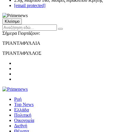
25ης Μαρτίου 140, Μοίρες Ηρακλείου Κρήτης
[email protected]
Κλείσιμο
Σήμερα Γιορτάζουν:
ΤΡΙΑΝΤΑΦΥΛΛΙΑ
ΤΡΙΑΝΤΑΦΥΛΛΟΣ
Ροή
Top News
Ελλάδα
Πολιτική
Οικονομία
Διεθνή
Θέματα