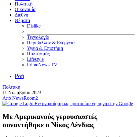
Πολιτική
Οικονομία
Διεθνή
Θέματα
Dislike
Τεχνολογία
Περιβάλλον & Ενέργεια
Υγεία & Επιστήμη
Πολιτισμός
Lifestyle
PrimeNews TV
Ροή
Πολιτική
11 Νοεμβρίου 2023
Από
NewsRoom2
Ενεργοποίηση ως προτιμώμενη πηγή στην Google
Με Αμερικανούς γερουσιαστές
συναντήθηκε ο Νίκος Δένδιας