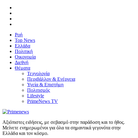
Ροή
Top News
Ελλάδα
Πολιτική
Οικονομία
Διεθνή
Θέματα
Τεχνολογία
Περιβάλλον & Ενέργεια
Υγεία & Επιστήμη
Πολιτισμός
Lifestyle
PrimeNews TV
Αξιόπιστες ειδήσεις, με σεβασμό στην παράδοση και το ήθος.
Μείνετε ενημερωμένοι για όλα τα σημαντικά γεγονότα στην
Ελλάδα και τον κόσμο.