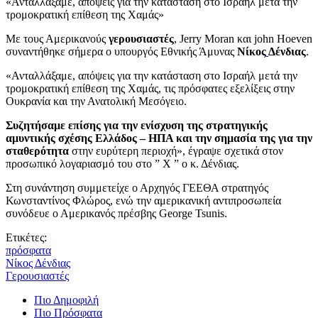
«Ανταλλάξαμε, απόψεις για την κατάσταση στο Ισραήλ μετά την
τρομοκρατική επίθεση της Χαμάς»
Με τους Αμερικανούς
γερουσιαστές
, Jerry Moran και john Hoeven
συναντήθηκε σήμερα ο υπουργός Εθνικής Άμυνας
Νίκος
Δένδιας
.
«Ανταλλάξαμε, απόψεις για την κατάσταση στο Ισραήλ μετά την
τρομοκρατική επίθεση της Χαμάς, τις πρόσφατες εξελίξεις στην
Ουκρανία και την Ανατολική Μεσόγειο.
Συζητήσαμε επίσης για την ενίσχυση της στρατηγικής
αμυντικής σχέσης Ελλάδος – ΗΠΑ και την σημασία της για την
σταθερότητα
στην ευρύτερη περιοχή», έγραψε σχετικά στον
προσωπικό λογαριασμό του στο ” Χ ” ο κ. Δένδιας.
Στη συνάντηση συμμετείχε ο Αρχηγός ΓΕΕΘΑ στρατηγός
Κωνσταντίνος Φλώρος, ενώ την αμερικανική αντιπροσωπεία
συνόδευε ο Αμερικανός πρέσβης George Tsunis.
Ετικέτες:
πρόσφατα
Νίκος Δένδιας
Γερουσιαστές
Πιο Δημοφιλή
Πιο Πρόσφατα