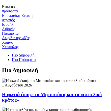
Ετικέτες:
πρόσφατα
Ευρωπαϊκή Ένωση
στρατός
Ισραήλ
Λιβανός
Παλαιστίνη
Λωρίδα της γάζας
Χαμάς
Χεσπολάχ
Πιο Δημοφιλή
Πιο Πρόσφατα
Πιο Δημοφιλή
1 Αυγούστου 2026
Η φωτιά έκαψε το Μητσοτάκη και το «επιτελικό
κράτος»