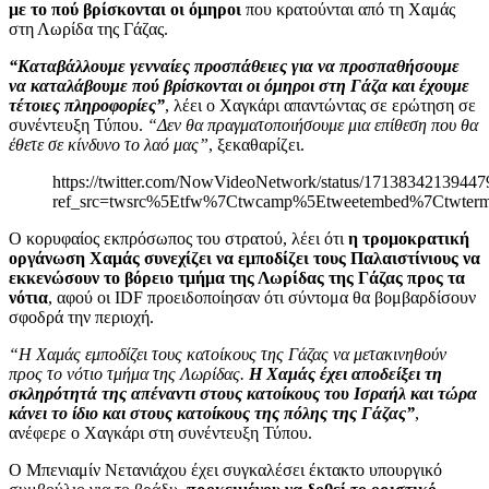
με το πού βρίσκονται οι όμηροι
που κρατούνται από τη Χαμάς
στη Λωρίδα της Γάζας.
“Καταβάλλουμε γενναίες προσπάθειες για να προσπαθήσουμε
να καταλάβουμε πού βρίσκονται οι όμηροι στη Γάζα και έχουμε
τέτοιες πληροφορίες”
, λέει ο Χαγκάρι απαντώντας σε ερώτηση σε
συνέντευξη Τύπου.
“Δεν θα πραγματοποιήσουμε μια επίθεση που θα
έθετε σε κίνδυνο το λαό μας”
, ξεκαθαρίζει.
https://twitter.com/NowVideoNetwork/status/1713834213944
ref_src=twsrc%5Etfw%7Ctwcamp%5Etweetembed%7Ctwte
Ο κορυφαίος εκπρόσωπος του στρατού, λέει ότι
η τρομοκρατική
οργάνωση Χαμάς συνεχίζει να εμποδίζει τους Παλαιστίνιους να
εκκενώσουν το βόρειο τμήμα της Λωρίδας της Γάζας προς τα
νότια
, αφού οι IDF προειδοποίησαν ότι σύντομα θα βομβαρδίσουν
σφοδρά την περιοχή.
“Η Χαμάς εμποδίζει τους κατοίκους της Γάζας να μετακινηθούν
προς το νότιο τμήμα της Λωρίδας.
Η Χαμάς έχει αποδείξει τη
σκληρότητά της απέναντι στους κατοίκους του Ισραήλ και τώρα
κάνει το ίδιο και στους κατοίκους της πόλης της Γάζας”
,
ανέφερε ο Χαγκάρι στη συνέντευξη Τύπου.
Ο Μπενιαμίν Νετανιάχου έχει συγκαλέσει έκτακτο υπουργικό