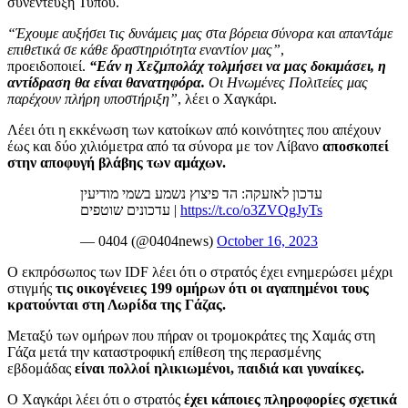
συνέντευξη Τύπου.
“Έχουμε αυξήσει τις δυνάμεις μας στα βόρεια σύνορα και απαντάμε
επιθετικά σε κάθε δραστηριότητα εναντίον μας”
,
προειδοποιεί.
“Εάν η Χεζμπολάχ τολμήσει να μας δοκιμάσει, η
αντίδραση θα είναι θανατηφόρα.
Οι Ηνωμένες Πολιτείες μας
παρέχουν πλήρη υποστήριξη”
, λέει ο Χαγκάρι.
Λέει ότι η εκκένωση των κατοίκων από κοινότητες που απέχουν
έως και δύο χιλιόμετρα από τα σύνορα με τον Λίβανο
αποσκοπεί
στην αποφυγή βλάβης των αμάχων.
עדכון לאזעקה: הד פיצוץ נשמע בשמי מודיעין
| עדכונים שוטפים
https://t.co/o3ZVQgJyTs
— 0404 (@0404news)
October 16, 2023
Ο εκπρόσωπος των IDF λέει ότι ο στρατός έχει ενημερώσει μέχρι
στιγμής
τις οικογένειες 199 ομήρων ότι οι αγαπημένοι τους
κρατούνται στη Λωρίδα της Γάζας.
Μεταξύ των ομήρων που πήραν οι τρομοκράτες της Χαμάς στη
Γάζα μετά την καταστροφική επίθεση της περασμένης
εβδομάδας
είναι πολλοί ηλικιωμένοι, παιδιά και γυναίκες.
Ο Χαγκάρι λέει ότι ο στρατός
έχει κάποιες πληροφορίες σχετικά