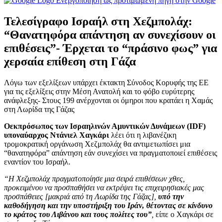
Ενεργοποίηση ως προτιμώμενη πηγή στην Google
Τελεσίγραφο Ισραήλ στη Χεζμπολάχ:
“Θανατηφόρα απάντηση αν συνεχίσουν οι
επιθέσεις”- Έρχεται το “πράσινο φως” για
χερσαία επίθεση στη Γάζα
Λόγω των εξελίξεων υπάρχει έκτακτη Σύνοδος Κορυφής της ΕΕ
για τις εξελίξεις στην Μέση Ανατολή και το φόβο ευρύτερης
ανάφλεξης- Στους 199 ανέρχονται οι όμηροι που κρατάει η Χαμάς
στη Λωρίδα της Γάζας
Οεκπρόσωπος των Ισραηλινών Αμυντικών Δυνάμεων (IDF)
υποναύαρχος Ντάνιελ Χαγκάρι
λέει ότι η λιβανέζικη
τρομοκρατική οργάνωση Χεζμπολάχ θα αντιμετωπίσει μια
“θανατηφόρα” απάντηση εάν συνεχίσει να πραγματοποιεί επιθέσεις
εναντίον του Ισραήλ.
“Η Χεζμπολάχ πραγματοποίησε μια σειρά επιθέσεων χθες,
προκειμένου να προσπαθήσει να εκτρέψει τις επιχειρησιακές μας
προσπάθειες [μακριά από τη Λωρίδα της Γάζας],
υπό την
καθοδήγηση και την υποστήριξη του Ιράν, θέτοντας σε κίνδυνο
το κράτος του Λιβάνου και τους πολίτες του”
,
είπε ο Χαγκάρι σε