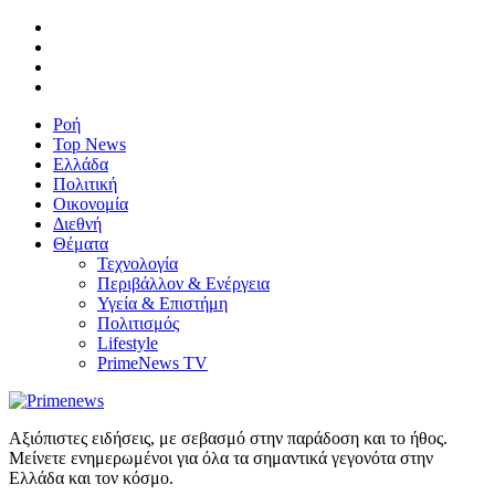
Ροή
Top News
Ελλάδα
Πολιτική
Οικονομία
Διεθνή
Θέματα
Τεχνολογία
Περιβάλλον & Ενέργεια
Υγεία & Επιστήμη
Πολιτισμός
Lifestyle
PrimeNews TV
Αξιόπιστες ειδήσεις, με σεβασμό στην παράδοση και το ήθος.
Μείνετε ενημερωμένοι για όλα τα σημαντικά γεγονότα στην
Ελλάδα και τον κόσμο.