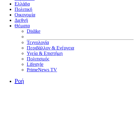
Ελλάδα
Πολιτική
Οικονομία
Διεθνή
Θέματα
Dislike
Τεχνολογία
Περιβάλλον & Ενέργεια
Υγεία & Επιστήμη
Πολιτισμός
Lifestyle
PrimeNews TV
Ροή