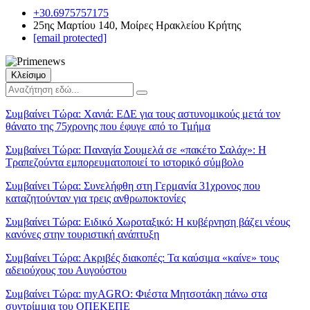
+30.6975757175
25ης Μαρτίου 140, Μοίρες Ηρακλείου Κρήτης
[email protected]
Κλείσιμο
Συμβαίνει Τώρα:
Χανιά: ΕΔΕ για τους αστυνομικούς μετά τον
θάνατο της 75χρονης που έφυγε από το Τμήμα
Συμβαίνει Τώρα:
Παναγία Σουμελά σε «πακέτο Σαλάχ»: Η
Τραπεζούντα εμπορευματοποιεί το ιστορικό σύμβολο
Συμβαίνει Τώρα:
Συνελήφθη στη Γερμανία 31χρονος που
καταζητούνταν για τρεις ανθρωποκτονίες
Συμβαίνει Τώρα:
Ειδικό Χωροταξικό: Η κυβέρνηση βάζει νέους
κανόνες στην τουριστική ανάπτυξη
Συμβαίνει Τώρα:
Ακριβές διακοπές: Τα καύσιμα «καίνε» τους
αδειούχους του Αυγούστου
Συμβαίνει Τώρα:
myAGRO: Φιέστα Μητσοτάκη πάνω στα
συντρίμμια του ΟΠΕΚΕΠΕ