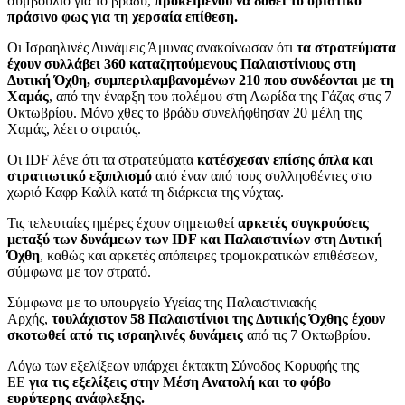
συμβούλιο για το βράδυ,
προκειμένου να δοθεί το οριστικό
πράσινο φως για τη χερσαία επίθεση.
Οι Ισραηλινές Δυνάμεις Άμυνας ανακοίνωσαν ότι
τα στρατεύματα
έχουν συλλάβει 360 καταζητούμενους Παλαιστίνιους στη
Δυτική Όχθη, συμπεριλαμβανομένων 210 που συνδέονται με τη
Χαμάς
, από την έναρξη του πολέμου στη Λωρίδα της Γάζας στις 7
Οκτωβρίου. Μόνο χθες το βράδυ συνελήφθησαν 20 μέλη της
Χαμάς, λέει ο στρατός.
Οι IDF λένε ότι τα στρατεύματα
κατέσχεσαν επίσης όπλα και
στρατιωτικό εξοπλισμό
από έναν από τους συλληφθέντες στο
χωριό Καφρ Καλίλ κατά τη διάρκεια της νύχτας.
Τις τελευταίες ημέρες έχουν σημειωθεί
αρκετές συγκρούσεις
μεταξύ των δυνάμεων των IDF και Παλαιστινίων στη Δυτική
Όχθη
, καθώς και αρκετές απόπειρες τρομοκρατικών επιθέσεων,
σύμφωνα με τον στρατό.
Σύμφωνα με το υπουργείο Υγείας της Παλαιστινιακής
Αρχής,
τουλάχιστον 58 Παλαιστίνιοι της Δυτικής Όχθης έχουν
σκοτωθεί από τις ισραηλινές δυνάμεις
από τις 7 Οκτωβρίου.
Λόγω των εξελίξεων υπάρχει έκτακτη Σύνοδος Κορυφής της
ΕΕ
για τις εξελίξεις στην Μέση Ανατολή και το φόβο
ευρύτερης ανάφλεξης.