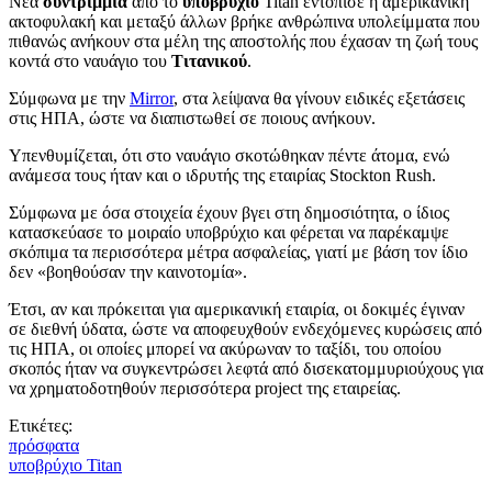
Νέα
συντρίμμια
από το
υποβρύχιο
Titan εντόπισε η αμερικανική
ακτοφυλακή και μεταξύ άλλων βρήκε ανθρώπινα υπολείμματα που
πιθανώς ανήκουν στα μέλη της αποστολής που έχασαν τη ζωή τους
κοντά στο ναυάγιο του
Τιτανικού
.
Σύμφωνα με την
Mirror
, στα λείψανα θα γίνουν ειδικές εξετάσεις
στις ΗΠΑ, ώστε να διαπιστωθεί σε ποιους ανήκουν.
Υπενθυμίζεται, ότι στο ναυάγιο σκοτώθηκαν πέντε άτομα, ενώ
ανάμεσα τους ήταν και ο ιδρυτής της εταιρίας Stockton Rush.
Σύμφωνα με όσα στοιχεία έχουν βγει στη δημοσιότητα, ο ίδιος
κατασκεύασε το μοιραίο υποβρύχιο και φέρεται να παρέκαμψε
σκόπιμα τα περισσότερα μέτρα ασφαλείας, γιατί με βάση τον ίδιο
δεν «βοηθούσαν την καινοτομία».
Έτσι, αν και πρόκειται για αμερικανική εταιρία, οι δοκιμές έγιναν
σε διεθνή ύδατα, ώστε να αποφευχθούν ενδεχόμενες κυρώσεις από
τις ΗΠΑ, οι οποίες μπορεί να ακύρωναν το ταξίδι, του οποίου
σκοπός ήταν να συγκεντρώσει λεφτά από δισεκατομμυριούχους για
να χρηματοδοτηθούν περισσότερα project της εταιρείας.
Ετικέτες:
πρόσφατα
υποβρύχιο Titan