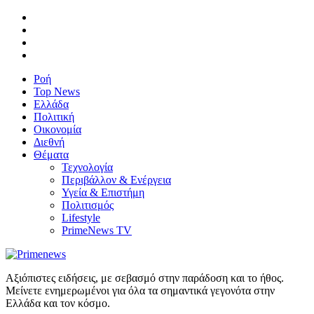
Ροή
Top News
Ελλάδα
Πολιτική
Οικονομία
Διεθνή
Θέματα
Τεχνολογία
Περιβάλλον & Ενέργεια
Υγεία & Επιστήμη
Πολιτισμός
Lifestyle
PrimeNews TV
Αξιόπιστες ειδήσεις, με σεβασμό στην παράδοση και το ήθος.
Μείνετε ενημερωμένοι για όλα τα σημαντικά γεγονότα στην
Ελλάδα και τον κόσμο.