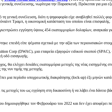
γενικής συνέλευσης, νωρίτερα την Παρασκευή. Πρόκειται για μια εξ
 τη γενική συνέλευση, διότι η ψηφοφορία είχε αναβληθεί πολλές φορ
όναλντ Τραμπ, η οικονομική κατάσταση του οποίου είναι επισφαλής.
κεντρώσει εγγύηση ύψους 454 εκατομμυρίων δολαρίων, αναγκαία για 
ηκε επειδή είπε ψέματα σχετικά με την αξία των περιουσιακών στοιχε
tion Corp (DWAC), μια εταιρεία εξαγορών ειδικού σκοπού (SPAC), ο μ
κή οδό εισαγωγής.
χος, θα ελέγχει δεκάδες εκατομμύρια μετοχές της νέας εισηγμένης στο
της νυν τιμής της μετοχής.
μια περίοδο υποχρεωτικής διακράτησης (lock-up) έξι μηνών κατά τη
 τις μετοχές του ως εγγύηση στη δικαιοσύνη ή να λάβει ένα δάνειο 
 που δημιουργήθηκε τον Φεβρουάριο του 2022 και δεν έχει αποφέρει 