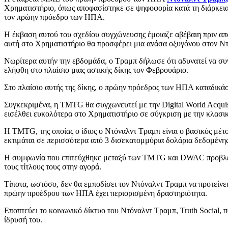
Χρηματιστήριο, όπως αποφασίστηκε σε ψηφοφορία κατά τη διάρκεια 
τον πρώην πρόεδρο των ΗΠΑ.
Η έκβαση αυτού του σχεδίου συγχώνευσης έμοιαζε αβέβαιη πριν από
αυτή στο Χρηματιστήριο θα προσφέρει μια ανάσα οξυγόνου στον Ντ
Νωρίτερα αυτήν την εβδομάδα, ο Τραμπ δήλωσε ότι αδυνατεί να συγ
ελήφθη στο πλαίσιο μιας αστικής δίκης τον Φεβρουάριο.
Στο πλαίσιο αυτής της δίκης, ο πρώην πρόεδρος των ΗΠΑ καταδικάστ
Συγκεκριμένα, η TMTG θα συγχωνευτεί με την Digital World Acquisi
εισέλθει ευκολότερα στο Χρηματιστήριο σε σύγκριση με την κλασι
Η TMTG, της οποίας ο ίδιος ο Ντόναλντ Τραμπ είναι ο βασικός μέτο
εκτιμάται σε περισσότερα από 3 δισεκατομμύρια δολάρια δεδομένης 
Η συμφωνία που επιτεύχθηκε μεταξύ των TMTG και DWAC προβλέπει 
τους τίτλους τους στην αγορά.
Τίποτα, ωστόσο, δεν θα εμποδίσει τον Ντόναλντ Τραμπ να προτείνει
πρώην προέδρου των ΗΠΑ έχει περιορισμένη δραστηριότητα.
Εποπτεύει το κοινωνικό δίκτυο του Ντόναλντ Τραμπ, Truth Social,
ίδρυσή του.