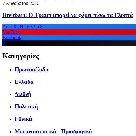
7 Αυγούστου 2026
Breitbart: Ο Τραμπ μπορεί να φέρει πίσω τα Γλυπτά
Ant1 ΚΡΗΤΗΣ 95.8
YouTube
Facebook
X
Κατηγορίες
Πρωτοσέλιδα
Ελλάδα
Διεθνή
Πολιτική
Εθνικά
Μεταναστευτικό - Προσφυγικό