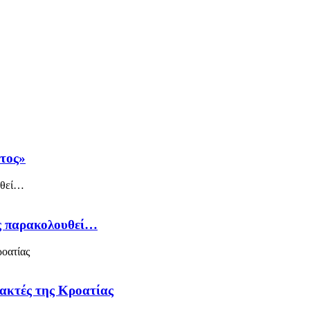
άτος»
ός παρακολουθεί…
 ακτές της Κροατίας