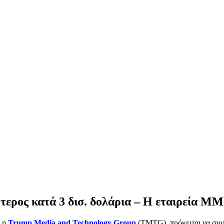
τερος κατά 3 δισ. δολάρια – Η εταιρεία ΜΜ
η
Trump Media and Technology Group
(TMTG), πρόκειται να συγχ