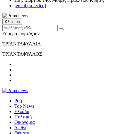
25ης Μαρτίου 140, Μοίρες Ηρακλείου Κρήτης
[email protected]
Κλείσιμο
Σήμερα Γιορτάζουν:
ΤΡΙΑΝΤΑΦΥΛΛΙΑ
ΤΡΙΑΝΤΑΦΥΛΛΟΣ
Ροή
Top News
Ελλάδα
Πολιτική
Οικονομία
Διεθνή
Θέματα