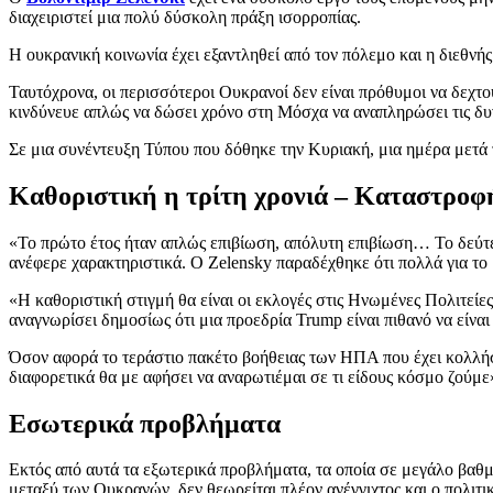
διαχειριστεί μια πολύ δύσκολη πράξη ισορροπίας.
Η ουκρανική κοινωνία έχει εξαντληθεί από τον πόλεμο και η διεθν
Ταυτόχρονα, οι περισσότεροι Ουκρανοί δεν είναι πρόθυμοι να δεχτού
κινδύνευε απλώς να δώσει χρόνο στη Μόσχα να αναπληρώσει τις δυν
Σε μια συνέντευξη Τύπου που δόθηκε την Κυριακή, μια ημέρα μετά 
Καθοριστική η τρίτη χρονιά – Καταστροφ
«Το πρώτο έτος ήταν απλώς επιβίωση, απόλυτη επιβίωση… Το δεύτερ
ανέφερε χαρακτηριστικά. Ο Zelensky παραδέχθηκε ότι πολλά για το 
«Η καθοριστική στιγμή θα είναι οι εκλογές στις Ηνωμένες Πολιτείες 
αναγνωρίσει δημοσίως ότι μια προεδρία Trump είναι πιθανό να είνα
Όσον αφορά το τεράστιο πακέτο βοήθειας των ΗΠΑ που έχει κολλήσει
διαφορετικά θα με αφήσει να αναρωτιέμαι σε τι είδους κόσμο ζούμε
Εσωτερικά προβλήματα
Εκτός από αυτά τα εξωτερικά προβλήματα, τα οποία σε μεγάλο βαθμό
μεταξύ των Ουκρανών, δεν θεωρείται πλέον ανέγγιχτος και ο πολιτι