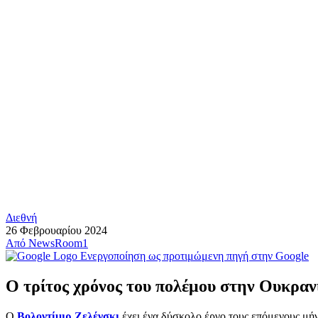
Διεθνή
26 Φεβρουαρίου 2024
Από
NewsRoom1
Ενεργοποίηση ως προτιμώμενη πηγή στην Google
Ο τρίτος χρόνος του πολέμου στην Ουκρανί
Ο
Βολοντίμιρ Ζελένσκι
έχει ένα δύσκολο έργο τους επόμενους μήν