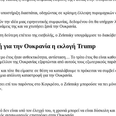
ής υποστήριξη διασπάται, οδηγώντας σε κρίσιμη έλλειψη πυρομαχικών
ν την ιδέα μιας ειρηνευτικής συμφωνίας, δεδομένου ότι θα υπήρχαν λ
άμεις της και να χτυπήσει ξανά την Ουκρανία.
τη δεύτερη επέτειο της εισβολής, ο Zelensky υπογράμμισε το διακύβε
ή για την Ουκρανία η εκλογή Trump
ο έτος ήταν ανθεκτικότητα, αντίσταση… Το τρίτο έτος θα είναι καθο
μέλλον της Ουκρανίας εξαρτώνται από αυτούς τους εξωτερικούς παράγ
και τότε θα είμαστε σε θέση να καταλάβουμε τι πρόκειται να συμβεί σ
ι μια απόλυτη καταστροφή για την Ουκρανία.
 επί του παρόντος στο Κογκρέσο, ο Zelensky μπορούσε να πει μόνο τ
».
 δεν είναι υπό τον έλεγχό του, η χρονιά μπορεί να είναι δύσκολη κ
κός ανταγωνισμός επιστρέφει στην Ουκρανία.