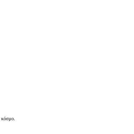
ν κόσμο.