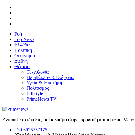
Ροή
Top News
Ελλάδα
Πολιτική
Οικονομία
Διεθνή
Θέματα
Τεχνολογία
Περιβάλλον & Ενέργεια
Υγεία & Επιστήμη
Πολιτισμός
Lifestyle
PrimeNews TV
Αξιόπιστες ειδήσεις, με σεβασμό στην παράδοση και το ήθος. Μείν
+30.6975757175