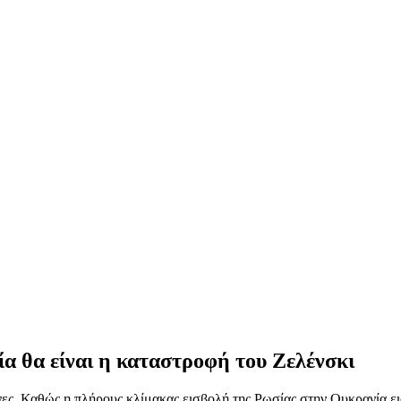
α θα είναι η καταστροφή του Ζελένσκι
ες. Καθώς η πλήρους κλίμακας εισβολή της Ρωσίας στην Ουκρανία εισ