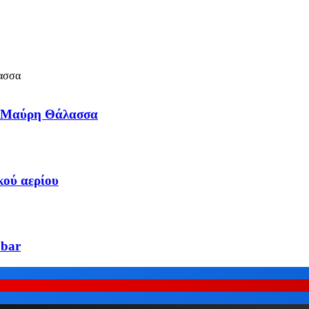
τη Μαύρη Θάλασσα
κού αερίου
 bar