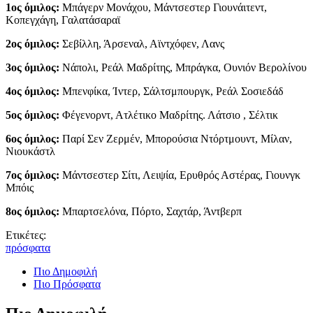
1ος όμιλος:
Μπάγερν Μονάχου, Μάντσεστερ Γιουνάιτεντ,
Κοπεγχάγη, Γαλατάσαραϊ
2ος όμιλος:
Σεβίλλη, Άρσεναλ, Αϊντχόφεν, Λανς
3ος όμιλος:
Νάπολι, Ρεάλ Μαδρίτης, Μπράγκα, Ουνιόν Βερολίνου
4ος όμιλος:
Μπενφίκα, Ίντερ, Σάλτσμπουργκ, Ρεάλ Σοσιεδάδ
5ος όμιλος:
Φέγενορντ, Ατλέτικο Μαδρίτης. Λάτσιο , Σέλτικ
6ος όμιλος:
Παρί Σεν Ζερμέν, Μπορούσια Ντόρτμουντ, Μίλαν,
Νιουκάστλ
7ος όμιλος:
Μάντσεστερ Σίτι, Λειψία, Ερυθρός Αστέρας, Γιουνγκ
Μπόις
8ος όμιλος:
Μπαρτσελόνα, Πόρτο, Σαχτάρ, Άντβερπ
Ετικέτες:
πρόσφατα
Πιο Δημοφιλή
Πιο Πρόσφατα