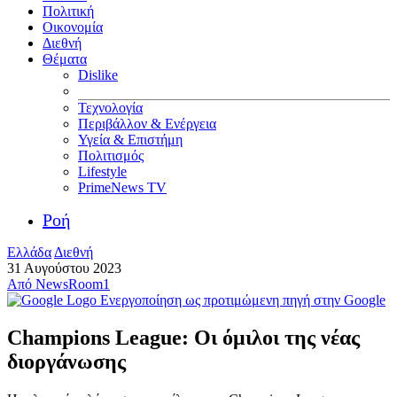
Πολιτική
Οικονομία
Διεθνή
Θέματα
Dislike
Τεχνολογία
Περιβάλλον & Ενέργεια
Υγεία & Επιστήμη
Πολιτισμός
Lifestyle
PrimeNews TV
Ροή
Ελλάδα
Διεθνή
31 Αυγούστου 2023
Από
NewsRoom1
Ενεργοποίηση ως προτιμώμενη πηγή στην Google
Champions League: Οι όμιλοι της νέας
διοργάνωσης