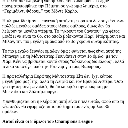
Η τελευταία κλήρωση για ομίλους του Champions League
πραγματοποιήθηκε την Πέμπτη σε γνώριμα λημέρια, στο
“Γκριμάλντι Φόρουμ” του Μόντε Κάρλο.
Η κληρωτίδα ήταν… ευγενική αυτήν τη φορά και δεν συγκέντρωσε
πολλές μεγάλες ομάδες στους ίδιους ομίλους, όμως δεν θα
λείψουν τα μεγάλα ντέρμπι. Το “γκρουπ του θανάτου” για φέτος
μοιάζει να είναι το 6ο, στο οποίο βρίσκονται Παρί, Ντόρτμουντ και
Μίλαν, την πιο μεγάλη ομάδα από το 3ο γκρουπ δυναμικότητας.
Το πιο μεγάλο ζευγάρι ομάδων όμως φαίνεται πως είναι αυτό της
Μπάγερν με τη Μάντσεστερ Γιουνάιτεντ στον 1ο όμιλο, με τον
Χάρι Κέιν να βρίσκεται κοντά στους “κόκκινους διαβόλους”, αλλά
τελικά να φεύγει από την Τότεναμ για τους Βαυαρούς.
Η πρωταθλήτρια Ευρώπης Μάντσεστερ Σίτι δεν έχει κάποιο
μεγαθήριο μαζί της, αλλά τη Λειψία και τον Ερυθρό Αστέρα. Όσο
για την περσινή φιναλίστ, θα διεκδικήσει την πρόκριση με
Μπενφίκα και Ζάλτσμπουργκ.
Υπενθυμίζεται ότι η κλήρωση αυτή είναι η τελευταία, αφού από τη
νέα σεζόν θα εφαρμόζεται το σύστημα του ενός ομίλου 36
ομάδων.
Αυτοί είναι οι 8 όμιλοι του Champions League