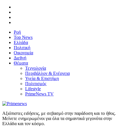
Ροή
Top News
Ελλάδα
Πολιτική
Οικονομία
Διεθνή
Θέματα
Τεχνολογία
Περιβάλλον & Ενέργεια
Υγεία & Επιστήμη
Πολιτισμός
Lifestyle
PrimeNews TV
Αξιόπιστες ειδήσεις, με σεβασμό στην παράδοση και το ήθος.
Μείνετε ενημερωμένοι για όλα τα σημαντικά γεγονότα στην
Ελλάδα και τον κόσμο.